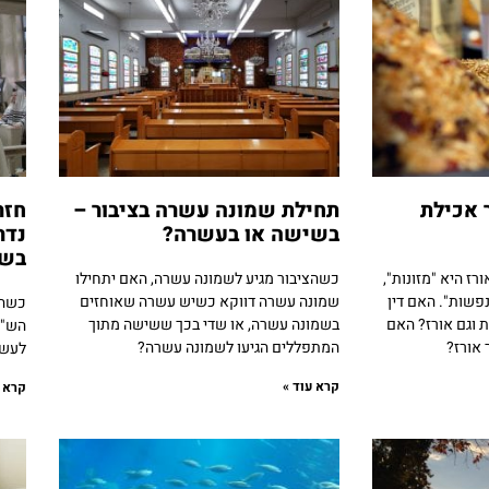
 אכילת
תחילת שמונה עשרה בציבור –
חזר
בשישה או בעשרה?
נדר
בש
ז היא "מזונות",
כשהציבור מגיע לשמונה עשרה, האם יתחילו
פשות". האם דין
שמונה עשרה דווקא כשיש עשרה שאוחזים
כשהח
 וגם אורז? האם
בשמונה עשרה, או שדי בכך ששישה מתוך
הש"ץ
 אורז?
המתפללים הגיעו לשמונה עשרה?
לעשר
קרא עוד »
קרא ע