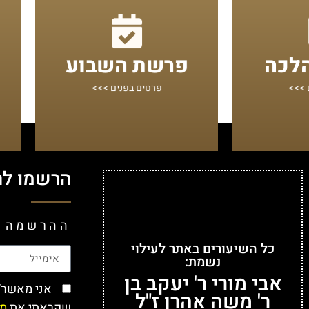
מתחילים מכאן!
אן!
ומועדי ישראל
הלכה
פרשת השבוע
 ותמציתית
ומאמרים על פרשיות השבוע
י נושאים,
ביאורים, רעיונות, "וורטים"
 >>>
פרטים בפנים >>>
הרשמו לר
ההרשמה ח
כל השיעורים באתר לעילוי
נשמת:
אבי מורי ר' יעקב בן
אני מאשר/ת 
ר' משה אהרן ז"ל
שקראתי את
מד