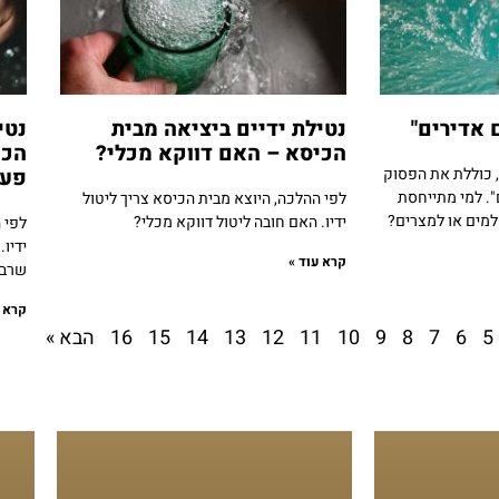
 אדירים"
נטילת ידיים ביציאה מבית
נטי
הכיסא – האם דווקא מכלי?
הכי
, כוללת את הפסוק
פעמ
". למי מתייחסת
לפי ההלכה, היוצא מבית הכיסא צריך ליטול
 למים או למצרים?
ידיו. האם חובה ליטול דווקא מכלי?
לפי 
ידיו
קרא עוד »
שרבי
קרא ע
5
6
7
8
9
10
11
12
13
14
15
16
הבא »