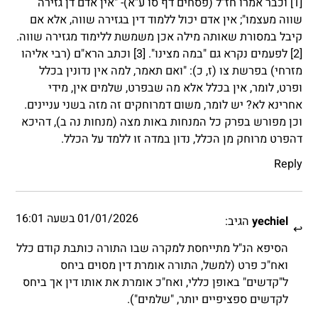
[1] וכבר אמרו חז"ל (פסחים דף סו ע"א)- "אין אדם דן גזירה
שווה מעצמו"; אין אדם יכול ללמוד דין בגזירה שווה, אלא אם
קיבל במסורת שאותה מילה אכן משמשת ללימוד מגזירה שווה.
[2] לפעמים נקרא גם "במה מצינו". [3] וכתב הרא"ם (רבי אליהו
מזרחי) בפרשת צו (ז, כ): "ואם תאמר, למה אין נדונין בכלל
ופרט, לומר, אין בכלל אלא מה שבפרט, שלמים אין, מידי
אחרינא לא? יש לומר, משום דמרוחקים זה מזה בשני עניינים.
וכן מפורש בפרק כל המנחות באות מצה (מנחות נה ב), דהיכא
דהפרט מרוחק מן הכלל, נדון במדה זו ללמד על הכלל.
Reply
01/01/2026 בשעה 16:01
yechiel
הגיב:
הסיפא הנ"ל מתייחסת למקרה שבו התורה כותבת קודם כלל
ואח"כ פרט (למשל, התורה אומרת דין מסוים ביחס
ל"קדשים" באופן כללי, ואח"כ אומרת את אותו דין אך ביחס
לקדשים ספציפיים יותר, "שלמים").