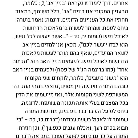
אחרים. דרך לימוד זו נקראת "בניין אב"
: כלומר,
[2]
מהעניין המקורי אנו בונים "אב", כלל משותף, המאגד
תחתיו את כל העניינים הדומים. דוגמה: נאמר בתורה
ביחס לפסח, שמותר לעשות בו מלאכות הדרושות
לאוכל נפש (שמות יב, טז – "…אשר ייעשה לכל נפש,
הוא לבדו ייעשה לכם"). מכאן אנו למדים בניין אב
לשאר המועדים, שאף בהם מותר לעשות מלאכות
הדרושות לאוכל נפש. לפעמים בניין האב הוא "מכתוב
אחד" (כמו בדוגמה הנ"ל של פסח) ולפעמים בניין האב
הוא "משני כתובים", כלומר, לוקחים שני מקומות
שבהם התורה חידשה דין מסוים, מוצאים מהי התכונה
המשותפת לשני מקומות אלה, ואז מיישמים את הדין
בכל המצבים בעלי אותה תכונה משותפת. לדוגמה:
ביחס לפועל העובד בכרם ענבים, מחדשת התורה
שמותר לו לאכול בשעת עבודתו (דברים כג, כה – "כי
תבוא בכרם רעך, ואכלת ענבים כנפשך"). וכן חוזרת
התורה על כך גם ביחס לפועל העובד בתבואה (דברים