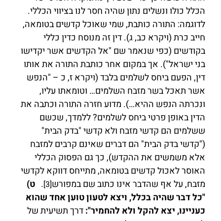
הכלל כולו ונשלים נתון שהיה חסר לנו בציווי הכללי.
לדוגמה: התורה כותבת, שמי שאוכל קדשים בטומאה,
חייב כרת (ויקרא כב, ג). דין זה מנוסח כדין כללי
בקודשים (כפי שנאמר שם "אל הקדשים אשר יקדישו
בני ישראל"). אך במקום אחר כותבת התורה את אותו
דין, הפעם ביחס לשלמים בלבד (ויקרא ז, כ – "הנפש
אשר תאכל בשר מזבח השלמים… וטומאתו עליו,
ונכרתה הנפש ההיא…). מדוע חזרה התורה וכתבה את
הדין באופן פרטי ביחס לשלמים? ללמדך, שכשם
ששלמים הם קדשי מזבח ולא קדשי "בדק הבית"
("קדשי בדק הבית" הם דברים שאינם קרבים למזבח
אלא משמשים את ההקדש), כך גם הפסוק הכללי
האוסר לאכול קדשים בטומאה, מתייחס דווקא לקדשי
מזבח, על אף שהדבר אינו כתוב שם במפורש
.
ט)
[3]
"כל דבר שהיה בכלל, ויצא לטעון טוען אחד שהוא
כעניינו, יצא להקל ולא להחמיר":
דרך תשיעית של