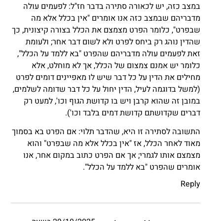
במצב כזה, יש לכאורה סתירה בדבר חז"ל: לפעמים עולה
מדבריהם שבמצב כזה אנו אומרים "אין בכלל אלא מה
שבפרט", כלומר הפרט מצמצם את הכלל בצורה קיצונית, כך
שהדין נוהג רק ביחס לפרט ולא לשום דבר אחר; ולעומת
זאת לפעמים עולה מדבריהם שהפרט "בא ללמד על הכלל",
כלומר יש אמנם צמצום של הכלל, אך לא מוחלט, אלא
מחילים את הדין על כל דבר שיש לו מאפיינים דומים לפרט
(למשל בדוגמה לעיל, הדין יחול על כל דבר שדומה לשלמים,
במובן זה שהוא קרבן ויש בו קדושת הגוף וכו', למעט רק
דברים שקדושתם קדושת דמים בלבד וכו').
התשובה לסתירה זו היא, שהדבר תלוי: אם הפרט בא בסמוך
מאוד לאחר הכלל, אז "אין בכלל אלא מה שבפרט" והוא
מצמצם אותו לגמרי; אך אם הפרט כתוב במקום אחר, אנו
אומרים שהפרט "בא ללמד על הכלל".
Reply