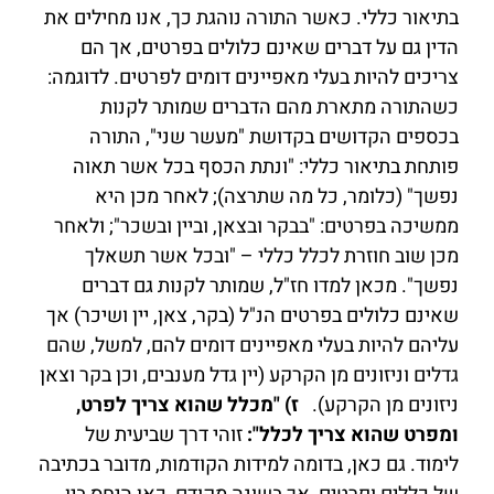
בתיאור כללי. כאשר התורה נוהגת כך, אנו מחילים את
הדין גם על דברים שאינם כלולים בפרטים, אך הם
צריכים להיות בעלי מאפיינים דומים לפרטים. לדוגמה:
כשהתורה מתארת מהם הדברים שמותר לקנות
בכספים הקדושים בקדושת "מעשר שני", התורה
פותחת בתיאור כללי: "ונתת הכסף בכל אשר תאוה
נפשך" (כלומר, כל מה שתרצה); לאחר מכן היא
ממשיכה בפרטים: "בבקר ובצאן, וביין ובשכר"; ולאחר
מכן שוב חוזרת לכלל כללי – "ובכל אשר תשאלך
נפשך". מכאן למדו חז"ל, שמותר לקנות גם דברים
שאינם כלולים בפרטים הנ"ל (בקר, צאן, יין ושיכר) אך
עליהם להיות בעלי מאפיינים דומים להם, למשל, שהם
גדלים וניזונים מן הקרקע (יין גדל מענבים, וכן בקר וצאן
ניזונים מן הקרקע).
ז) "מכלל שהוא צריך לפרט,
ומפרט שהוא צריך לכלל":
זוהי דרך שביעית של
לימוד. גם כאן, בדומה למידות הקודמות, מדובר בכתיבה