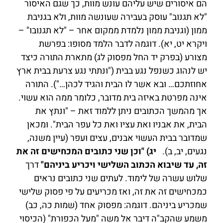
הם איסורים שיש עליהם עונש מוות, כך שגם האיסור
"לא תגנוב" עוסק בעבירה שעונשה מוות, ולא בגניבת
ממון (וגניבת ממון נלמדת ממקום אחר – "לא תגנובו" –
ויקרא יט, יא). דוגמה לדבר הלמד מסופו: בפרשת
מצורע (בפרק יד החל מפסוק לג) מתארת התורה כיצד
יש לנהוג כשנפל נגע בבית ("ונתתי נגע צרעת בבית ארץ
אחוזתכם… ובא אשר לו הבית והגיד לכהן…"). התורה
אינה מפרטת באיזה בית מדובר, כלומר ממה הוא עשוי.
אך מהמשך הכתובים ניתן ללמוד זאת – "ונתץ את
הבית, את אבניו ואת עציו ואת כל עפר הבית". ומכאן
שמדובר בבית העשוי אבנים, עצים ועפר (עיין משנה,
נגעים, יב, ב).
יג) "וכן שני כתובים המכחישים זה את
זה, עד שיבוא הכתוב השלישי ויכריע ביניהם"
דרך
שלוש עשרה של לימוד. לעתים שני כתובים נראים
כמכחישים זה את זה, ואז מכריעים על פי פסוק שלישי
שמכריע ביניהם. דוגמה: מפסוק אחד (שמות כה, כב)
משמע שהקב"ה דיבר אל משה "מעל הכפורת" (הכיסוי