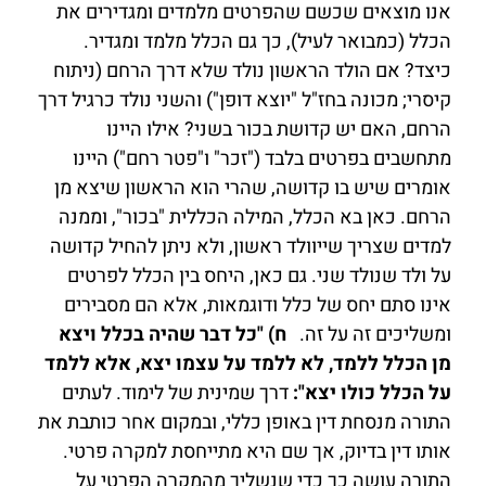
אנו מוצאים שכשם שהפרטים מלמדים ומגדירים את
הכלל (כמבואר לעיל), כך גם הכלל מלמד ומגדיר.
כיצד? אם הולד הראשון נולד שלא דרך הרחם (ניתוח
קיסרי; מכונה בחז"ל "יוצא דופן") והשני נולד כרגיל דרך
הרחם, האם יש קדושת בכור בשני? אילו היינו
מתחשבים בפרטים בלבד ("זכר" ו"פטר רחם") היינו
אומרים שיש בו קדושה, שהרי הוא הראשון שיצא מן
הרחם. כאן בא הכלל, המילה הכללית "בכור", וממנה
למדים שצריך שייוולד ראשון, ולא ניתן להחיל קדושה
על ולד שנולד שני. גם כאן, היחס בין הכלל לפרטים
אינו סתם יחס של כלל ודוגמאות, אלא הם מסבירים
ומשליכים זה על זה.
ח) "כל דבר שהיה בכלל ויצא
מן הכלל ללמד, לא ללמד על עצמו יצא, אלא ללמד
על הכלל כולו יצא":
דרך שמינית של לימוד. לעתים
התורה מנסחת דין באופן כללי, ובמקום אחר כותבת את
אותו דין בדיוק, אך שם היא מתייחסת למקרה פרטי.
התורה עושה כך כדי שנשליך מהמקרה הפרטי על