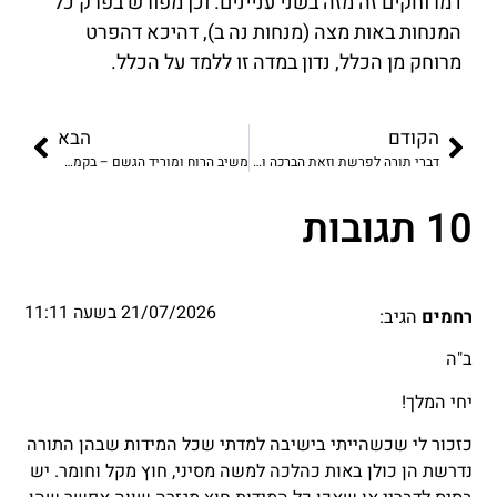
דמרוחקים זה מזה בשני עניינים. וכן מפורש בפרק כל
המנחות באות מצה (מנחות נה ב), דהיכא דהפרט
מרוחק מן הכלל, נדון במדה זו ללמד על הכלל.
הקודם
הבא
דברי תורה לפרשת וזאת הברכה ולשמחת תורה
משיב הרוח ומוריד הגשם – בקמץ או בסגול?
10 תגובות
21/07/2026 בשעה 11:11
רחמים
הגיב:
ב"ה
יחי המלך!
כזכור לי שכשהייתי בישיבה למדתי שכל המידות שבהן התורה
נדרשת הן כולן באות כהלכה למשה מסיני, חוץ מקל וחומר. יש