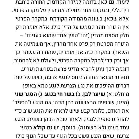
לימוד. גם כאן, בדומה למידה הקודמת, התורה כותבת
דין כללי, ובמקום אחר מחילה את הדין על מקרה פרטי.
אלא שכאן, בשונה מהמידה הקודמת, במקרה הפרטי
אין התורה חוזרת ממש על הדין כולו, אלא אומרת רק
חלק מסוים מהדין (זהו "טוען אחד שהוא כעניינו" –
התורה מפרטת רק פרט אחד מהדין, אך משמיטה את
השאר). במקרה כזה אנו אומרים, שהתורה עשתה כך
אך ורק כדי להקל במקרה הפרטי, ולעולם לא להחמיר.
דוגמה לכך ניתן להביא מדיני צרעת בפרשת תזריע,
ונפרט: מבואר בתורה ביחס לנגעי צרעת, שיש שלושה
דברים ההופכים את נגע הצרעת לנגע טמא באופן
מוחלט: א)
שיער לבן
. ב)
בשר חי בנגע
. ג)
הסגר שני
(היינו, שבפעם הראשונה בחן הכהן את הנגע ו"הסגיר"
את האדם, כלומר קבע שיש לראות את הנגע שוב כדי
להחליט סופית לגביו, ולאחר שבא הכהן בשנית, הנגע
עמד בעינו ולא השתנה). בנוסף, יש גם
קולא
בנגעי
צרעת, שאם הנגע פשט בכל הגוף עד שכל הגוף כולו