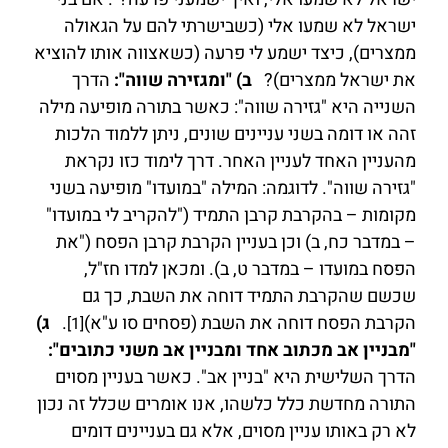
ישראל לא שמעו אלי (כשבישרתי להם על הגאולה
ממצרים), כיצד ישמע לי פרעה (כשאצווה אותו להוציא
את ישראל ממצרים)?
ב) "ומגזירה שווה":
הדרך
השנייה היא "גזירה שווה": כאשר בתורה מופיעה מילה
זהה או דומה בשני עניינים שונים, ניתן ללמוד הלכות
מהעניין האחד לעניין האחר. דרך לימוד כזו נקראת
"גזירה שווה". לדוגמה: המילה "במועדו" מופיעה בשני
מקומות – בהקרבת קרבן התמיד ("להקריב לי במועדו"
– במדבר כח, ב) וכן בעניין הקרבת קרבן הפסח ("את
הפסח במועדו – במדבר ט, ב). ומכאן למדו חז"ל,
שכשם שהקרבת התמיד דוחה את השבת, כך גם
הקרבת הפסח דוחה את השבת (פסחים סו ע"א)
.
ג)
[1]
"מבניין אב מכתוב אחד ומבניין אב משני כתובים":
הדרך השלישית היא "בניין אב". כאשר בעניין מסוים
התורה מחדשת כלל כלשהו, אנו אומרים שכלל זה נכון
לא רק באותו עניין מסוים, אלא גם בעניינים דומים