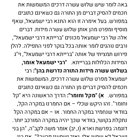
באה לומר שיש שלוש עשרה דרכים המשמשות את
חכמים להסיק דברים מן התורה גם כשאינם כתובים
במפורש. בעל אימרה זו הוא התנא רבי ישמעאל, שאף
מוסיף ומפרט מהן אותן שלוש עשרה מידות. דברים
אלה של רבי ישמעאל מכונים "ברייתא דרבי ישמעאל",
ורבים נוהגים לומר אותה בכל בוקר לפני התפילה. להלן
פירוש תמציתי של אותה "ברייתא דרבי ישמעאל", וי"ג
המידות הכלולות בברייתא.
"רבי ישמעאל אומר,
בשלוש עשרה מידות התורה נדרשת בהן":
רבי
ישמעאל מפרט שלוש עשרה דרכים, המשמשות את
חכמים להסיק דברים מן התורה גם כשאינם כתובים
במפורש.
א) "מקל וחומר":
הדרך הראשונה היא "קל
וחומר". זהו היקש שכלי – אם החמרנו במקרה הקל,
בוודאי שנחמיר במקרה החמור. או – אם במקרה הקל
נתקלת בקושי, בוודאי שכך יהיה במקרה המורכב יותר.
דוגמה: בפרשת וארא (ו, יב) אומר משה לקב"ה, "הן בני
ישראל לא שמעו אלי, ואיך ישמעני פרעה?". אם בני