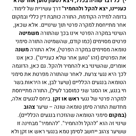
י) "כל דבר שהיה בכלל, ויצא לטעון טוען אחר שלא
כעניינו, יצא להקל ולהחמיר"
דרך עשירית של לימוד.
בדומה למידה הקודמת, התורה כותבת דין כללי ובמקום
אחר מתייחסת למקרה פרטי תוך שינויים. אלא שכאן,
השינוי במקרה הפרטי אינו בכך שהתורה
משמיטה
פרטים מסוימים (כמו קודם, שהשמיטה התורה סימני
טומאה מסוימים במקרה הפרטי), אלא התורה
משנה
את הפרטים (זהו "טוען אחר שלא כעניינו"). כאן אנו
אומרים, שהשינוי בא להחמיר ולהקל. גם כאן, הדוגמה
לכך היא נגעי צרעת. לאחר שהתורה מפרטת את סימני
הטומאה בנגעים הכלליים (שיער לבן, או היראות בשר
חי בנגע, או הסגר שני כמוסבר לעיל), התורה מתייחסת
למקרה פרטי של נגעי
ראש או זקן
. ביחס לנגעים אלה,
מחדשת התורה סימן טומאה שונה – שיער
צהוב
(במקום
סימני הטומאה שהוזכרו בנגעים הכלליים).
שינוי זה הוא "להקל ולהחמיר". "להחמיר" מבחינה זו
ששיער צהוב ייחשב לסימן טמא בנגעי ראש או זקן ולא