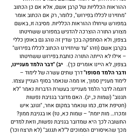
ההוראות הכלליות של קרבן אשם, אלא אם כן הכתוב
"מחזירנו לכללו בפירוש", כלומר, רק אם הכתוב אומר
במפורש שיחולו ההוראות הכלליות. מסיבה זו, באשם
מצורע התורה הוצרכה להדגיש במפורש ששחיטתו
בצפון, ולא הסתפקה בכך שדין זה נוהג גם באופן כללי
בקרבן אשם (וזהו "עד שיחזירנו הכתוב לכללו בפירוש"
– אילו לא הייתה התורה כותבת בפירוש ששחיטתו
בצפון, לא היינו אומרים כך).
יב) "דבר הלמד מעניינו,
ודבר הלמד מסופו"
דרך שתים עשרה של לימוד –
לימוד מעניין סמוך, או ממה שנאמר בסוף העניין עצמו.
דוגמה לדבר הלמד מעניינו: בעשרת הדברות נאמר "לא
תגנוב" (שמות כ, יג). האם מדובר בגניבת נפשות
(חטיפת אדם, כמו שנאמר במקום אחר, "וגונב איש
ומכרו… מות יומת" – שמות כא, טז) או בגניבת ממון?
התשובה לכך היא שמדובר בגניבת נפשות, וזאת למדים
מכך שהאיסורים הסמוכים ל"לא תגנוב" (לא תרצח וכו')