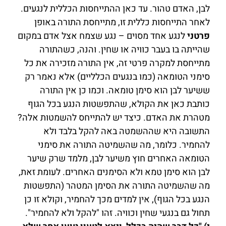
לבן, האדם טהור. עד כאן ההתייחסות הכללית לנגעים.
לאחר התייחסות כללית זו, מתייחסת התורה באופן
פרטני
לנגע אחד מסוים – נגע שצמח אצל אדם במקום
שהייתה בו בעבר כוויה או שחין. והנה, כשהתורה
מתייחסת למקרה פרטי זה, אין התורה מזכירה את כל
סימני הטומאה (כמו בנגעים הכלליים) אלא נאמר רק
ששיער לבן הוא סימן טומאה. וכמו כן אין התורה
כותבת כאן את הקולא, שהתפשטות הנגע בכל הגוף
מטהרת את האדם. כיצד יש להתייחס להשמטות אלה?
התשובה היא שההשמטה באה להקל בלבד ולא
להחמיר. כלומר, מה שהשמיטה התורה את סימני
הטומאה האחרים חוץ משיער לבן, מלמד שרק שיער
לבן הוא סימן טמא ולא הסימנים האחרים. לעומת זאת,
מה שהשמיטה התורה את הסימן המטהר (התפשטות
הנגע בכל הגוף), אין למדים מכך להחמיר, וקולא זו כן
תחול גם בנגעי שחין וכוויה. זהו "להקל ולא להחמיר".