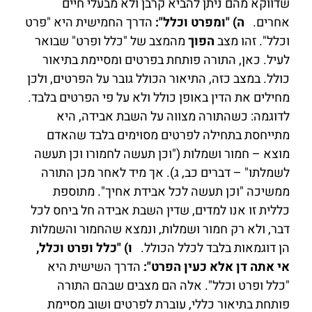
שדווקא מהם ניתן להביא קרבן ולא מבעלי חיים
אחרים.
ה) "ומפרט וכלל":
הדרך החמישית היא "פרט
וכלל". זהו מצב
הפוך
מהמצב של "כלל ופרט" שבואר
לעיל. כאן, התורה פותחת בפרטים ומסיימת בתיאור
כולל. במצב כזה, התיאור הכולל גובר על הפרטים, ולכן
מחילים את הדין באופן כולל ולא על פי הפרטים בלבד.
לדוגמה: כשהתורה מצווה על השבת אבידה, היא
מתייחסת בתחילה לפרטים מסוימים בלבד שהאדם
מוצא – חמור ושמלות ("וכן תעשה לחמורו וכן תעשה
לשמלתו" – דברים כב, ג). אך מיד לאחר מכן התורה
ממשיכה "וכן תעשה לכל אבידת אחיך". מתוספת
כללית זו אנו למדים, שדין השבת אבידה חל ביחס לכל
דבר, ולא רק חמור ושמלות, ונמצא שהחמור והשמלות
הן דוגמאות בלבד לכלל הכולל.
ו) "כלל ופרט וכלל,
אי אתה דן אלא כעין הפרט":
הדרך השישית היא
"כלל ופרט וכלל". אלה הם מצבים שבהם התורה
פותחת בתיאור כללי, עוברת לפרטים ושוב מסיימת