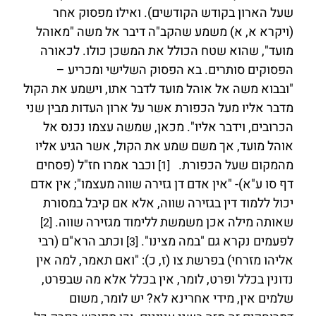
שעל הארון בקודש הקודשים). ואילו מפסוק אחר
(ויקרא א, א) משמע שהקב"ה דיבר אל משה "מאוהל
מועד", שהוא שטח הכולל את המשכן כולו. לכאורה
הפסוקים סותרים. בא הפסוק השלישי ומכריע –
"ובבוא משה אל אוהל מועד לדבר אתו, וישמע את הקול
מדבר אליו מעל הכפורת אשר על ארון העדות מבין שני
הכרובים, וידבר אליו". מכאן, שמשה עצמו נכנס אל
אוהל מועד, אך משם שמע את הקול, אשר הגיע אליו
מהמקום שעל הכפורת.
וכבר אמרו חז"ל (פסחים
[1]
דף סו ע"א)- "אין אדם דן גזירה שווה מעצמו"; אין אדם
יכול ללמוד דין בגזירה שווה, אלא אם קיבל במסורת
שאותה מילה אכן משמשת ללימוד מגזירה שווה.
[2]
לפעמים נקרא גם "במה מצינו".
וכתב הרא"ם (רבי
[3]
אליהו מזרחי) בפרשת צו (ז, כ): "ואם תאמר, למה אין
נדונין בכלל ופרט, לומר, אין בכלל אלא מה שבפרט,
שלמים אין, מידי אחרינא לא? יש לומר, משום