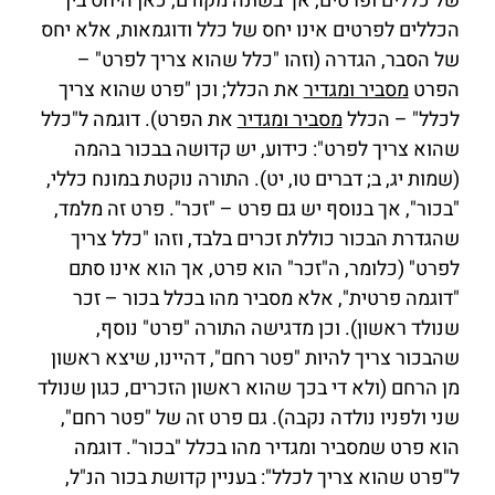
של כללים ופרטים, אך בשונה מקודם, כאן היחס בין
הכללים לפרטים אינו יחס של כלל ודוגמאות, אלא יחס
של הסבר, הגדרה (וזהו "כלל שהוא צריך לפרט" –
הפרט
מסביר ומגדיר
את הכלל; וכן "פרט שהוא צריך
לכלל" – הכלל
מסביר ומגדיר
את הפרט). דוגמה ל"כלל
שהוא צריך לפרט": כידוע, יש קדושה בבכור בהמה
(שמות יג, ב; דברים טו, יט). התורה נוקטת במונח כללי,
"בכור", אך בנוסף יש גם פרט – "זכר". פרט זה מלמד,
שהגדרת הבכור כוללת זכרים בלבד, וזהו "כלל צריך
לפרט" (כלומר, ה"זכר" הוא פרט, אך הוא אינו סתם
"דוגמה פרטית", אלא מסביר מהו בכלל בכור – זכר
שנולד ראשון). וכן מדגישה התורה "פרט" נוסף,
שהבכור צריך להיות "פטר רחם", דהיינו, שיצא ראשון
מן הרחם (ולא די בכך שהוא ראשון הזכרים, כגון שנולד
שני ולפניו נולדה נקבה). גם פרט זה של "פטר רחם",
הוא פרט שמסביר ומגדיר מהו בכלל "בכור". דוגמה
ל"פרט שהוא צריך לכלל": בעניין קדושת בכור הנ"ל,