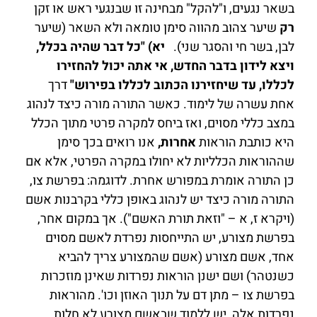
בשאר נגעים, ו"להקל" מבחינה זו שבנגעי ראש או זקן
רק
שיער צהוב מהווה סימן טומאה ולא השאר (שיער
לבן, בשר חי והסגר שני).
יא) "כל דבר שהיה בכלל,
ויצא לידון בדבר החדש, אי אתה יכול להחזירו
לכללו, עד שיחזירנו הכתוב לכללו בפירוש"
דרך
אחת עשרה של לימוד. כאשר התורה מורה כיצד לנהוג
במצב כללי מסוים, ואז ביחס למקרה פרטי מתוך הכלל
היא כותבת הוראות
אחרות,
אנו רואים בכך סימן
שההוראות הכלליות לא יחולו במקרה הפרטי, אלא אם
כן התורה אומרת במפורש אחרת. לדוגמה: בפרשת צו,
התורה מורה כיצד יש לנהוג באופן כללי בקרבנות אשם
(ויקרא ז, א – "וזאת תורת האשם"). אך במקום אחר,
בפרשת מצורע, יש התייחסות נפרדת לאשם מסוים
אחד, אשם מצורע (אשם שהמצורע צריך להביא
כשנטהר) ושם ישנן הוראות נפרדות שאינן מוזכרות
בפרשת צו – מתן דם על תנוך האוזן וכו'. מהוראות
נפרדות אלה, יש ללמוד שבאשם מצורע לא חלות