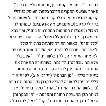
כג, כו – "כי תבוא בקמת רעך, וקטפת מלילות בידך").
מאחר שבשני המקרים מדובר בפועל העוסק בגידולי
קרקע, למדים מכאן גם למקרים אחרים של עיסוק פועל
בגידולי קרקע (שאינם תבואה או ענבים), שמותר לו
לאכול (במגבלות מסוימות המפורטות בחז"ל, עיין בבא
מציעא דף פז).
ד) "מכלל ופרט":
הדרך הרביעית היא
"כלל ופרט". כאשר התורה פותחת בתיאור כולל,
ולאחר מכן עוברת לפרטים, אזי הולכים אחר הפרטים
ולא אחר התיאור הכולל (ובלשון חז"ל – "אין בכלל
אלא מה שבפרט"). לדוגמה: כשהתורה מתארת את
המינים שמהם ניתן להביא קרבנות, התורה פותחת
בתיאור כללי – "מן הבהמה" (ויקרא א, ב). לפי תיאור
כללי זה ניתן לכאורה להביא כקרבן גם בהמות וגם חיות
(כי בלשון התורה, המונח "בהמה" כולל גם חיות). אך
לאחר מכן ממשיכה התורה ומפרטת – "מן הבקר ומן
הצאן". מכך שהתורה מפרטת "בקר" ו"צאן", למדו חז"ל