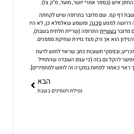
זון איש (בספר אמרי יושר, מועד, ס"ק צז).
 שבת דף קמ. שם מדובר בתרופה שיש לקחתה
 דרושה למנוע
סכנה
; ומשמע שאלמלא כן, לא היו
ם מדובר
בעשיית
התרופה (שריית חלתית בשבת),
הנידון הוא אך ורק מצד גזירת שחיקת סממנים.
מכריע; ובפסקי תשובות כתב שראוי לחוש לדעת
פשר להקל גם בזה (כי עצם העובדה שהתחיל
 ראוי כאמור לפחות במקרה זה לחוש למחמירים].
הבא
נטילת ויטמינים בשבת