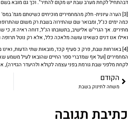
דבהתחיל לקחת מערב שבת יש מקום להתיר". וכך גם מובא בשם הח
[3]
הערה עיונית- חלק מהמחמירים מוכיחים כשיטתם מגמ' במס'
כמה ימים כנ"ל, ומבואר שם שהתירוה בשבת רק משום שהתרופה
מתירים. אך הגרי"ש אלישיב, בתשובתו הנ"ל, דוחה ראיה זו, כי ש
ואילו אנו דנים כשאינו עושה מלאכה כלל, אלא רק נוטל תרופה ו
[4]
באורחות שבת, פרק כ סעיף קכד, מובאות שתי הדעות, ואינו 
המחמירים [ועל אף שמדברי ספר החיים שהובאו לעיל משמע שא
לקחת מלפני שבת גורמת בפני עצמה לקולא ולהיעדר הגזירה), אך
הקודם
משחה לתינוק בשבת
כתיבת תגובה