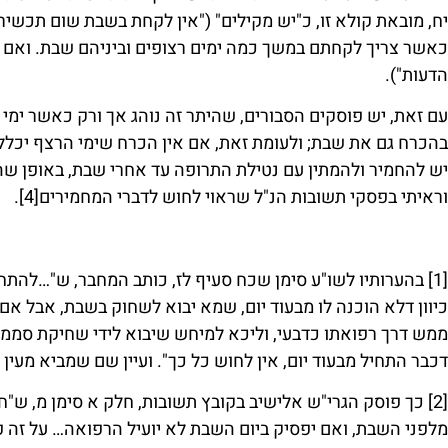
יח, מובאת קולא זו, כ"יש מקילים" ("אין לקחת בשבת שום תכשיר
כאשר צריך לקחתם במשך כמה ימים רצופים וביניהם שבת. ואם ק
הדעות").
עם זאת, יש פוסקים הסבורים, שהיתר זה נוהג אך ורק כאשר ימי
בהכרח גם את שבת; ולעומת זאת, אם אין הכרח שימי הרצף יכללו
יש להחמיר ולהמתין עם נטילת התרופה עד אחרי שבת, באופן ש
וראיתי בפסקי תשובות הנ"ל שראוי לחוש לדברי המחמירים
[4]
.
[1]
בהערותיו לשו"ע סימן שכח סעיף לז, כותב המחבר, ש"…להתח
כיוון דלא הוכנה לו מבעוד יום, שמא יבוא לשחוק בשבת, אבל אם 
ממש דרך רפואתו כדבעי, וליכא למיחש שיבוא לידי שחיקת סממנ
דכבר התחיל מבעוד יום, אין לחוש כל כך". ועיין שם שמביא מעין 
[2]
כך פוסק הגרי"ש אלישיב בקובץ תשובות, חלק א סימן מ, ש"חו
מלפני השבת, ואם יפסיק ביום השבת לא יועיל הרפואה… על זה פ