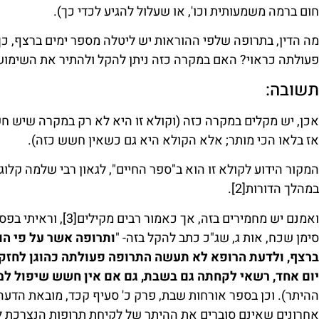
חום ברמה משמעותית וכו', או שעלול להגיע לכדי כך).
מה הדין, בתרופה שלפי ההוראות יש ליטלה מספר ימים ברצף, כ
פעולתה כראוי? האם במקרה כזה ניתן להקל ולהתיר את השימו
תשובה:
אכן, יש מקלים במקרה כזה (וקולא זו היא לא רק במקרה שיש חש
אז בלאו הכי מותר; אלא הקולא היא גם כשאין חשש כזה).
המקור הידוע לקולא זו הוא ב"ספר החיים", לגאון רבי שלמה קלוג
במהלך הדורות
[2]
.
ואמנם יש מחמירים בזה, אך כאמור רבים מקילים
[3]
, וראיתי בפ
סימן שכח, אות ג, שג"כ כתב להקל בזה- "
ותרופה אשר על פי ה
ברצף, ולדעת הרופא לא תעשה התרופה פעולתה כהוגן לחזק מ
יום אחד, רשאי לקחתה גם בשבת, גם אם אין חשש שיפול ל
ההיתר). וכן בספר אורחות שבת, פרק כ' סעיף קכד, מובאת הדעה
אחרונים שאינם סוברים את ההיתר של לקיחת תרופות הנצרכת לי