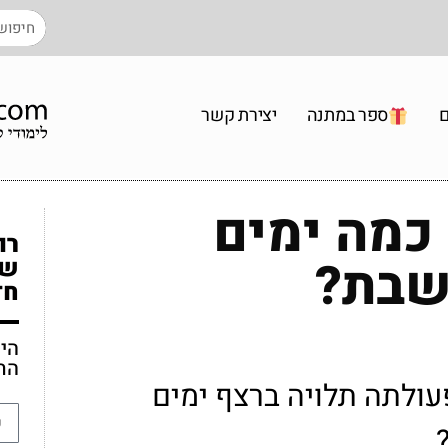
ם
ספר במתנה
יצירת קשר
כמה ימים
רו
בשבת?
שו
חד
הי
הת
ולתה תלויה ברצף ימים