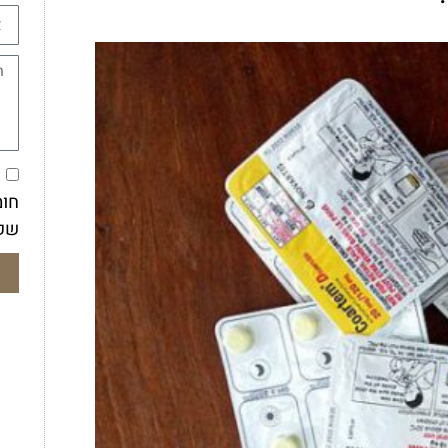
א
חומ
שק