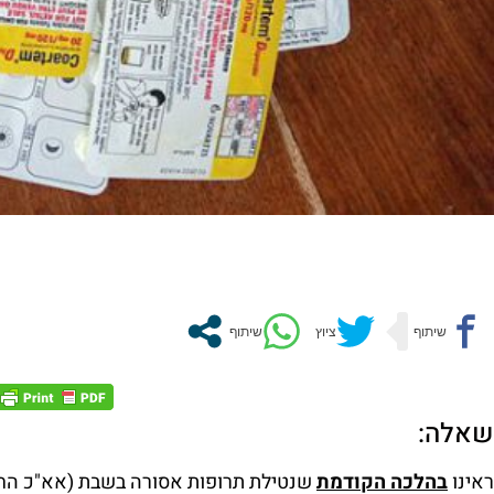
שאלה:
ראינו
בהלכה הקודמת
שנטילת תרופות אסורה בשבת (אא"כ החול