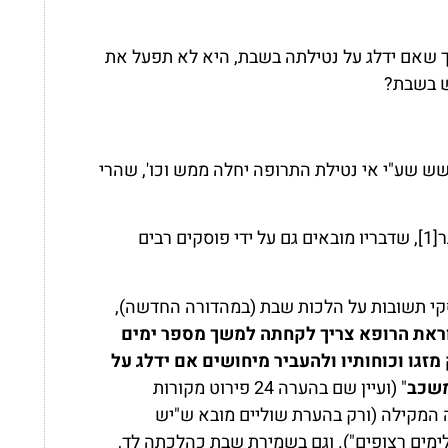
ך שאם ידלג על נטילתה בשבת, היא לא תפעל את
ש בשבת?
ש שע"י אי נטילת התרופה יחלה ממש וכו', שהרי
ר
[1]
, שדבריו מובאים גם על ידי פוסקים רבים
סקי תשובות על הלכות שבת (במהדורה החדשה),
וראת הרופא צריך לקחתה למשך מספר ימים
זגו וכוחותיו ולהעביר מיחושים אם ידלג על
משכב
" (ועיין שם בהערה 24 פירוט מקורות
 המקילה (ורק בהערת שוליים מובא ש"יש
מים רצופים"). וגם בשמירת שבת כהלכתה לד,