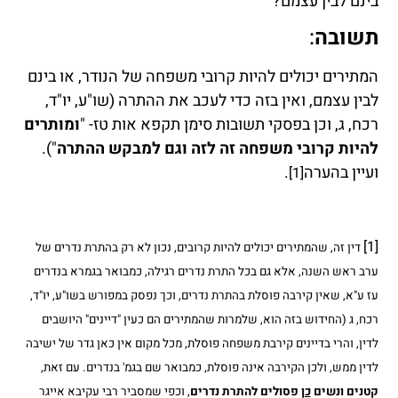
בינם לבין עצמם?
תשובה
:
המתירים יכולים להיות קרובי משפחה של הנודר, או בינם
לבין עצמם, ואין בזה כדי לעכב את ההתרה (שו"ע, יו"ד,
רכח, ג, וכן בפסקי תשובות סימן תקפא אות טז- "
ומותרים
להיות קרובי משפחה זה לזה וגם למבקש ההתרה
").
ועיין בהערה
.
[1]
[1]
דין זה, שהמתירים יכולים להיות קרובים, נכון לא רק בהתרת נדרים של
ערב ראש השנה, אלא גם בכל התרת נדרים רגילה, כמבואר בגמרא בנדרים
עז ע"א, שאין קירבה פוסלת בהתרת נדרים, וכך נפסק במפורש בשו"ע, יו"ד,
רכח, ג (החידוש בזה הוא, שלמרות שהמתירים הם כעין "דיינים" היושבים
לדין, והרי בדיינים קירבת משפחה פוסלת, מכל מקום אין כאן גדר של ישיבה
לדין ממש, ולכן הקירבה אינה פוסלת, כמבואר שם בגמ' בנדרים. עם זאת,
קטנים ונשים
כן
פסולים להתרת נדרים
, וכפי שמסביר רבי עקיבא אייגר