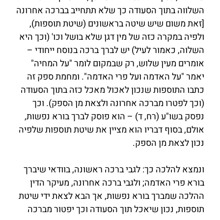
השלווה בתוך הסעודה כך שלא תתחייב בברכה אחרונה
[זאת משום שיש שיטה בראשונים (שיטת תוספות),
ולפיה במקרה כזה של מין דגן שלא בושל וכו' (וכך היא
השלוה, כאמור לעיל) יש לברך ברכה בנוסח ייחודי –
אומרים מעין שלוש,
רק שבמקום לומר "על המחיה"
יאמר "על האדמה ועל פרי האדמה". ומחמת ספק זה
כתבו התוספות שנכון לאכול מאכל כזה בתוך הסעודה
(וכך לפטרו מברכה אחרונה ולצאת מן הספק). וכך
נפסק ב
שו"ע (רח, ד) – הוא פוסק לברך בורא נפשות,
אולם, בסוף דבריו הוא מציין את שיטת תוספות שלפיה
נכון לצאת מן הספק.
ונמצא להלכה כך: לגבי ברכה ראשונה, בוודאי שיברך
בורא פרי האדמה; ולגבי ברכה אחרונה, מעיקר הדין
ההלכה שמברך בורא נפשות, אך הבא לצאת ידי שיטת
תוספות, נכון שיאכל תוך הסעודה וכך יפטור מברכה