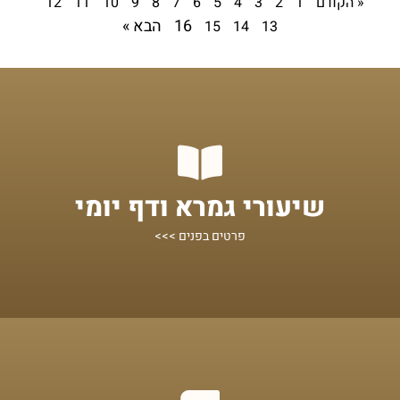
« הקודם
1
2
3
4
5
6
7
8
9
10
11
12
16
הבא »
15
14
13
מתחילים מכאן!
שיעורי גמרא ודף יומי
שיעורים על הדף היומי ומסכתות נוספות
פרטים בפנים >>>