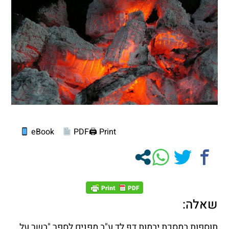
eBook
PDF
Print 🖨
שאלה:
תוספות במסכת יבמות דף לד ע"ב מפנים לספר "בשר על