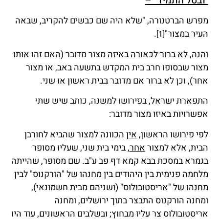
"ובטל התמיד" –
מפרש הברטנורה, "שלא היה שם כבשים להקריב, שבאה
העיר במצור"
.
[1]
והנה, לא ברור לכאורה באיזה מצור מדובר (האם זהו אותו
מצור שבסופו חרב בית המקדש בתשעה באב, או מצור
אחר), וכן לא ברור אם מדובר בבית ראשון או שני.
התפארת ישראל, בפירושו למשנה, כותב שיש שתי
אפשרויות באיזו מצור מדובר:
לפי פירושו הראשון,
אין
הכוונה למצור שהביא לחורבן
הבית, אלא למצור
אחר
, בימי בית שני, שעליו מסופר
בגמרא במסכת בבא קמא דף פב ע"ב. שם מסופר, שהייתה
מלחמה פנימית בין היהודים בין מחנהו של "הורקנוס" לבין
מחנהו של "אריסטובולוס" (ושניהם מבית חשמונאי),
ומחנה הורקנוס התבצר בתוך ירושלים, ומחנה
אריסטובולוס צר עליו מבחוץ; ובשלבים הראשונים, עוד היו