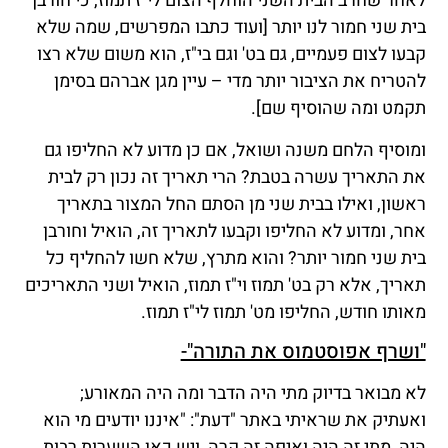
לאחר שחרב הבית השני הוחלף הצום לי"ז תמוז, כי חורבן
בית שני חמור לנו יותר [ועוד כתבו המפרשים, שמה שלא
קבעו לצום פעמיים, גם בט' וגם בי"ז, הוא משום שלא רצו
להטריח את הציבור יותר מדי – עיין מגן אברהם בסימן
תקמט ומה שהוסיף שם].
ומוסיף הלחם משנה ושואל, אם כן מדוע לא החליפו גם
את התאריך עשרה בטבת? הרי תאריך זה נכון רק לבית
ראשון, ואילו בבית שני מן הסתם החל המצור בתאריך
אחר, ומדוע לא החליפו וקבעו לתאריך זה, הואיל וחורבן
בית שני חמור יותר? והוא מתרץ, שלא חשו להחליף כל
תאריך, אלא רק בט' תמוז וי"ז תמוז, הואיל ושני התאריכים
מאותו חודש, החליפו מט' תמוז לי"ז תמוז.
"ושרף אפוסטמוס את התורה"-
לא מבואר בדיוק מתי היה הדבר ומה היה המאורע;
ואעתיק את שראיתי באתר "דעת": "איננו יודעים מי הוא
היה, מתי זה היה ואיפה זה קרה, ויש כאן השערות רבות.