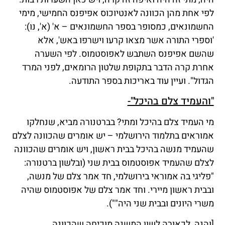
לפי אחת מהן הכוונה לאנטיוכוס אפיפנס החמישי, מימי
החשמונאים, כמסופר בספר החשמונאים – א' (א', נו):
'וספרי התורה אשר מצאו קרעו וישרפו באש', אלא
שהשם אפיפנס השתבש לאפוסטמוס. לפי השערה
אחרת קרה הדבר בתקופת שלטון הרומאים, לפני המרד
הגדול". ועיין עוד באריכות בספר התודעה.
"והעמיד צלם בהיכל"-
מי העמיד צלם בהיכל ומתי? בברטנורה מביא, שנחלקו
אמוראים בתלמוד הירושלמי – יש אומרים שהכוונה לצלם
שהעמיד מנשה בהיכל בבית ראשון, ויש אומרים שהכוונה
לצלם שהעמיד אפוסטמוס בבית שני (ובלשון ברטנורה:
"פליגי בה אמוראי בירושלמי, חד אמר צלם של מנשה,
ובבית ראשון מיירי. וחד אמר צלם של אפוסטמוס שהיה
משרי היונים ובבית שני היה"").
[והנה, לכאורה לשון המשנה מוכיחה שהכוונה