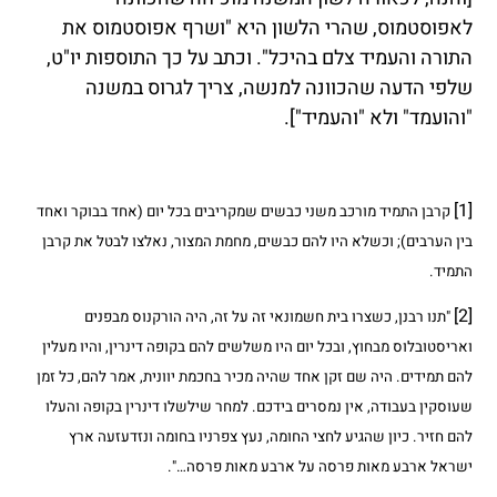
לאפוסטמוס, שהרי הלשון היא "ושרף אפוסטמוס את
התורה והעמיד צלם בהיכל". וכתב על כך התוספות יו"ט,
שלפי הדעה שהכוונה למנשה, צריך לגרוס במשנה
"והועמד" ולא "והעמיד"].
[1]
קרבן התמיד מורכב משני כבשים שמקריבים בכל יום (אחד בבוקר ואחד
בין הערבים); וכשלא היו להם כבשים, מחמת המצור, נאלצו לבטל את קרבן
התמיד.
[2]
"תנו רבנן, כשצרו בית חשמונאי זה על זה, היה הורקנוס מבפנים
ואריסטובלוס מבחוץ, ובכל יום היו משלשים להם בקופה דינרין, והיו מעלין
להם תמידים. היה שם זקן אחד שהיה מכיר בחכמת יוונית, אמר להם, כל זמן
שעוסקין בעבודה, אין נמסרים בידכם. למחר שילשלו דינרין בקופה והעלו
להם חזיר. כיון שהגיע לחצי החומה, נעץ צפרניו בחומה ונזדעזעה ארץ
ישראל ארבע מאות פרסה על ארבע מאות פרסה…".