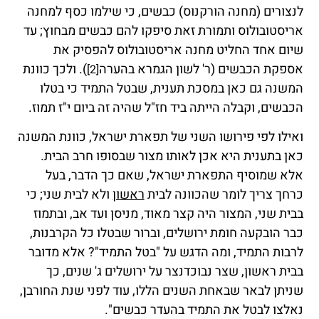
לנצורים (מחנה הורקנוס) כבשים, כי שילמו כסף למחנה
אריסטובולוס ותמורת זאת סיפקו להם כבשים מבחוץ; עד
שיום אחד החליט מחנה אריסטובולוס להפסיק את
אספקת הכבשים (ר' לשון הגמרא בהערה
). ולכך כוונת
[2]
המשנה גם כאן במסכת תענית, שבטל התמיד כי בטלו
הכבשים, וקבלה הייתה ביד חז"ל שהיה זה ביום י"ז תמוז.
ואילו לפי פירושו השני של תפארת ישראל, כוונת המשנה
כאן בתענית היא אכן לאותו מצור שבסופו חרב הבית.
אלא שמוסיף התפארת ישראל, שאם כך הדבר, בעל
כרחך צריך לומר שהכוונה לבית
ראשון
ולא לבית שני; כי
בבית שני, המצור היה קצר מאוד, מניסן ועד אב, ובתמוז
כבר הובקעה חומת ירושלים, וברור שבטלו כל הקרבנות,
לרבות התמיד, ומה הדגש על "בטל התמיד"? אלא מדובר
בבית ראשון, שצר נבוכדנצר על ירושלים ג' שנים, כך
שניתן לבאר שבאחת השנים הללו, עוד לפני שנת החורבן,
נאלצו לבטל את התמיד בהעדר כבשים".