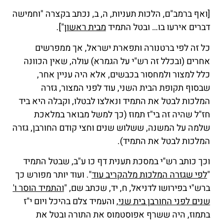
[ואף ברמב"ם, הלכות תעניות, ה, ב, נכתב בקצרה "וחמישה
דברים אירעו בו… ובטל התמיד
מבית ראשון
"].
כל זה לפי ברטנורה ותפארת ישראל, אך ממפרשים
אחרים (ובכלל זה רש"י על הגמרא) עולה, שאין הכוונה
כלל למצור ולמחסור בכבשים, אלא היה עניין אחר,
שבסוף תקופת הבית השני, עוד לפני המצור, גזרה
המלכות לבטל את התמיד ונאלצו לבטלו, וקבלה היא ביד
חז"ל שהיה זה בי"ז תמוז (כך למשל מבואר במלאכת
שלמה על המשנה, ששלוש שנים וחצי קודם החורבן, גזרה
המלכות לבטל את התמיד).
וכך כותב רש"י במסכת תענית דף כו ע"ב, שבטל התמיד
"
לפי שגזרה המלכות מלהקריב עוד
". ועוד יותר מפורש כך
ברש"י בפירושו לדניאל, ח, יד, שכתב שם, "
והתמיד הוסר ו'
שנים לפני החורבן בית שני,
והעמיד צלם בהיכל ויום י"ז
בתמוז, היה ששרף אפוסטמוס את התורה ובטל את