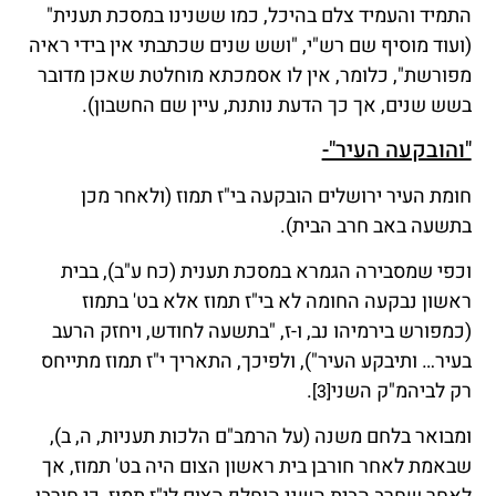
התמיד והעמיד צלם בהיכל, כמו ששנינו במסכת תענית"
(ועוד מוסיף שם רש"י, "ושש שנים שכתבתי אין בידי ראיה
מפורשת", כלומר, אין לו אסמכתא מוחלטת שאכן מדובר
בשש שנים, אך כך הדעת נותנת, עיין שם החשבון).
"והובקעה העיר"-
חומת העיר ירושלים הובקעה בי"ז תמוז (ולאחר מכן
בתשעה באב חרב הבית).
וכפי שמסבירה הגמרא במסכת תענית (כח ע"ב), בבית
ראשון נבקעה החומה לא בי"ז תמוז אלא בט' בתמוז
(כמפורש בירמיהו נב, ו-ז, "בתשעה לחודש, ויחזק הרעב
בעיר… ותיבקע העיר"), ולפיכך, התאריך י"ז תמוז מתייחס
רק לביהמ"ק השני
.
[3]
ומבואר בלחם משנה (על הרמב"ם הלכות תעניות, ה, ב),
שבאמת לאחר חורבן בית ראשון הצום היה בט' תמוז, אך