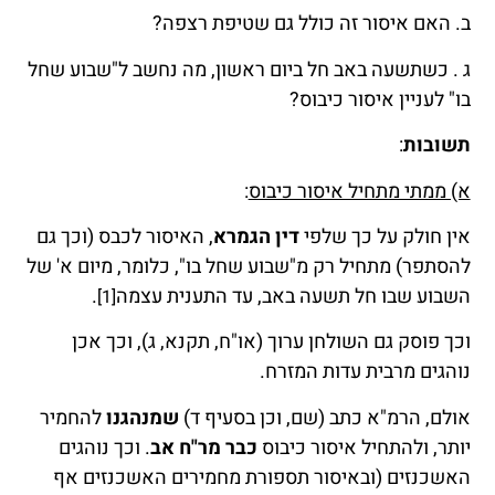
ב. האם איסור זה כולל גם שטיפת רצפה?
ג . כשתשעה באב חל ביום ראשון, מה נחשב ל"שבוע שחל
בו" לעניין איסור כיבוס?
תשובות
:
א) ממתי מתחיל איסור כיבוס
:
אין חולק על כך שלפי
דין הגמרא
, האיסור לכבס (וכך גם
להסתפר) מתחיל רק מ"שבוע שחל בו", כלומר, מיום א' של
השבוע שבו חל תשעה באב, עד התענית עצמה
.
[1]
וכך פוסק גם השולחן ערוך (או"ח, תקנא, ג), וכך אכן
נוהגים מרבית עדות המזרח.
אולם, הרמ"א כתב (שם, וכן בסעיף ד)
שמנהגנו
להחמיר
יותר, ולהתחיל איסור כיבוס
כבר מר"ח אב
. וכך נוהגים
האשכנזים (ובאיסור תספורת מחמירים האשכנזים אף