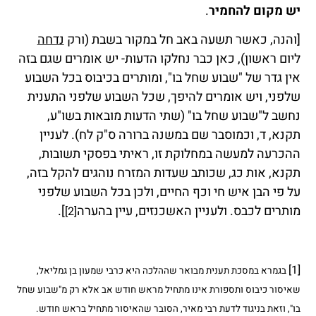
יש מקום להחמיר
.
[והנה, כאשר תשעה באב חל במקור בשבת (ורק
נדחה
ליום ראשון), כאן כבר נחלקו הדעות- יש אומרים שגם בזה
אין גדר של "שבוע שחל בו", ומותרים בכיבוס בכל השבוע
שלפני, ויש אומרים להיפך, שכל השבוע שלפני התענית
נחשב ל"שבוע שחל בו" (שתי הדעות מובאות בשו"ע,
תקנא, ד, וכמוסבר שם במשנה ברורה ס"ק לח). לעניין
ההכרעה למעשה במחלוקת זו, ראיתי בפסקי תשובות,
תקנא, אות כג, שכותב שעדות המזרח נוהגים להקל בזה,
על פי הבן איש חי וכף החיים, ולכן בכל השבוע שלפני
מותרים לכבס. ולעניין האשכנזים, עיין בהערה
].
[2]
[1]
בגמרא במסכת תענית מבואר שההלכה היא כרבי שמעון בן גמליאל,
שאיסור כיבוס ותספורת אינו מתחיל מראש חודש אב אלא רק מ"שבוע שחל
בו", וזאת בניגוד לדעת רבי מאיר, הסובר שהאיסור מתחיל בראש חודש.