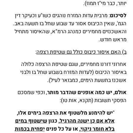
יותר, כבר מי"ז תמוז).
לסיכום
: מרבית עדות המזרח נוהגים כשו"ע וכעיקר דין
הגמ', שאין הכיבוס אסור עד שבוע שחל בו תשעה באב.
והאשכנזים מחמירים כמנהג הרמ"א, שהאיסור מתחיל
מראש חודש.
ב) האם איסור כיבוס כולל גם שטיפת רצפה
:
אחרוני דורנו מחמירים, שגם שטיפת הרצפה כלולה
באיסור הכיבוס (לעדות המזרח בשבוע שחל בו ולבני
אשכנז בתשעת הימים, כמבואר לעיל).
אולם, יש כמה אופנים שהדבר מותר
, וכפי שמסכם
הפסקי תשובות (תקנא, אות טו):
"
יש להימנע מלשטוף את הרצפה בימים אלו,
אלא אם כן ישנה מהרגיל
, כגון
שישטוף במים
בלא חומר ניקוי
, או על כל פנים
יפחית בכמות