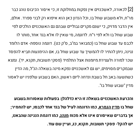
[2]
לכאורה, לאשכנזים אין נפקות במחלוקת זו, כי איסור הכיבוס נוהג כבר
מר"ח, ולא משבוע שחל בו, וכל הנדון כאן הוא איפוא רק לבני ספרד. אולם,
אין הדבר מדויק, כי ישנם מקרים גבוליים שבהם גם האשכנזים הולכים לפי
שבוע שחל בו ולא לפי ר"ח. לדוגמה, מי שאין לו אלא בגד אחד, מותר לו
לכבס עד שבוע שחל בו (כמבואר במ"ב, ס"ק כט). דוגמה נוספת- אדם הלומד
נגינה, ניתן להתיר לו להמשיך עד שבוע שחל בו, אם ההימנעות תביא להפסד
שכר למורה ולעצירת מיומנות אצל התלמיד (פסקי תשובות, תקנא, יד). נמצא
שבמקרים מסוימים, יש גם לאשכנזים נפקא מינה בשאלה הנ"ל, מה הדין
כשתשעה באב חל בשבת ונדחה ליום ראשון, האם בשבוע שלפניו יש לאסור
מדין "שבוע שחל בו".
והכרעת האשכנזים בשאלה זו היא כדלהלן: בפעולות שאסורות בשבוע
שחל בו
מדין הגמרא
, כמו הדוגמה לעיל של בגד אחד לכבסו, יש להחמיר;
אך בדברים שאיסורם אינו אלא מכוח
מנהג
, כמו דוגמת הנגינה שהבאנו,
יש להקל- פסקי תשובות, תקנא, כג, ועיין שם עוד.