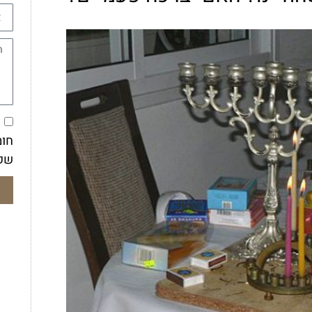
א
חומ
שק