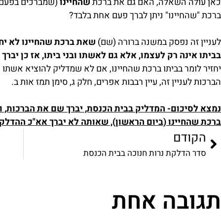
כאן עולה השאלה, האם גם את ברכת
שהחיינו
(שמברכים בפעם ה
ברכת "שהחיינו" ניתן לברך פעם אחת בלבד?
לעניין זה נפסק במשנה ברורה (שם)
שאת ברכת שהחיינו לא יחז
בביתו אינה רק לעצמו, אלא גם לאשתו ובני ביתו, אז כן יברך
יחזיר לומר בביתו ברכת שהחיינו, אם לא שמדליק להוציא אשתו וב
הברכות לעניין זה, עיין רבבות אפרים, חלק ג, סימן תמז אות ב.
נמצא לסיכום- המדליק בבית הכנסת, יברך שם את הברכות, ו
ברכת שהחיינו (ביום הראשון), שאותה לא יברך אא"כ ההדלקה
הקודם
סדר הדלקת נרות חנוכה בבית הכנסת
תגובה אחת