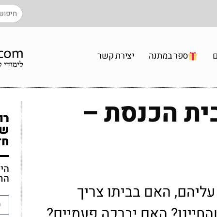
ם
ספר במתנה
יצירת קשר
ית הכנסת –
רו
שו
חד
הי
הת
עליהם, האם בביתו צריך
החיינו? האם יברכה פעמיים?