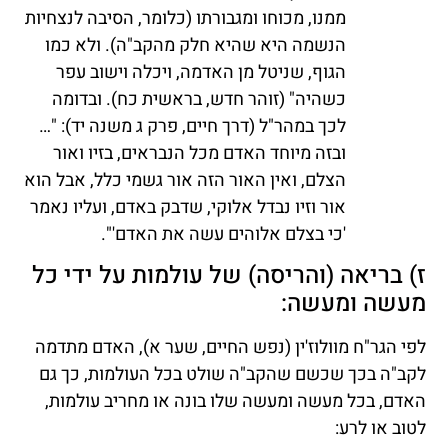
ממנו, מכוחו ומגבורתו (כלומר, הסיבה לנצחיות
הנשמה היא שהיא חלק מהקב"ה). ולא כמו
הגוף, שניטל מן האדמה, ויכלה וישוב עפר
כשהיה" (זוהר חדש, בראשית כח). ובדומה
לכך במהר"ל (דרך חיים, פרק ג משנה יד): "…
ובזה מיוחד האדם מכל הנבראים, בזיו ואור
הצלם, ואין האור הזה אור גשמי כלל, אבל הוא
אור וזיו נבדל אלוקי, שדבק באדם, ועליו נאמר
'כי בצלם אלוהים עשה את האדם'".
ז) בריאה (והריסה) של עולמות על ידי כל
מעשה ומעשה:
לפי הגר"ח מוולוז'ין (נפש החיים, שער א), האדם מתדמה
לקב"ה בכך שכשם שהקב"ה שולט בכל העולמות, כך גם
האדם, בכל מעשה ומעשה שלו בונה או מחריב עולמות,
לטוב או לרע: