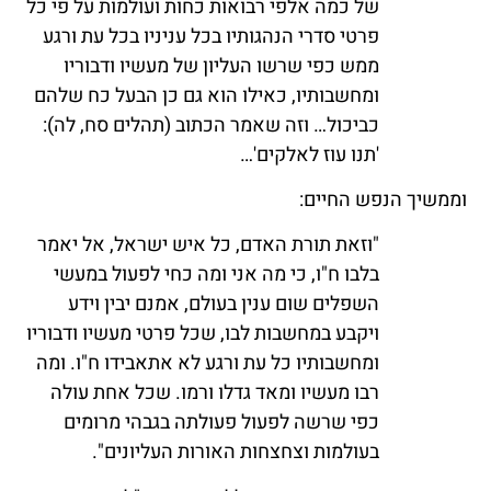
של כמה אלפי רבואות כחות ועולמות על פי כל
פרטי סדרי הנהגותיו בכל עניניו בכל עת ורגע
ממש כפי שרשו העליון של מעשיו ודבוריו
ומחשבותיו, כאילו הוא גם כן הבעל כח שלהם
כביכול… וזה שאמר הכתוב (תהלים סח, לה):
'תנו עוז לאלקים'…
וממשיך הנפש החיים:
"וזאת תורת האדם, כל איש ישראל, אל יאמר
בלבו ח"ו, כי מה אני ומה כחי לפעול במעשי
השפלים שום ענין בעולם, אמנם יבין וידע
ויקבע במחשבות לבו, שכל פרטי מעשיו ודבוריו
ומחשבותיו כל עת ורגע לא אתאבידו ח"ו. ומה
רבו מעשיו ומאד גדלו ורמו. שכל אחת עולה
כפי שרשה לפעול פעולתה בגבהי מרומים
בעולמות וצחצחות האורות העליונים".