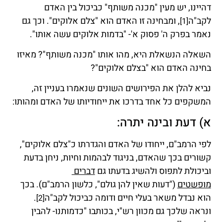
דהיינו, יש מעין "מכנה משותף" כביכול בין האדם
לקב"ה
, ומבחינה זו האדם הוא "צלם אלוקים". וכך גם
[1]
נאמר בפרק ה' פסוק א'- "בדמות אלוקים עשה אותו".
השאלה הנשאלת היא, מהו אותו "מכנה משותף"? מאיזו
בחינה האדם הוא "בצלם אלוקים"?
נביא להלן את הפירושים השונים שנאמרו בעניין זה,
המשקפים כל אחד בדרכו את ייחודיותו של האדם ומהותו:
א) דעת ובינה יתרה:
לפי הרמב"ם, ייחודו של האדם והגדרתו כ"צלם אלוקים",
קשורים בכך שהאדם, בניגוד לבהמות וחיות, ניחן בדעת
וביכולת לתפוס ולהשיג בדעתו גם
דברים
מופשטים
("דעות שאין להן גולם", כלשון הרמב"ם). בכך
הוא נבדל משאר בעלי חיים ודומה כביכול לקב"ה
.
[2]
ונראה שלכך גם מכוון רש"י, בכותבו "כדמותנו- להבין