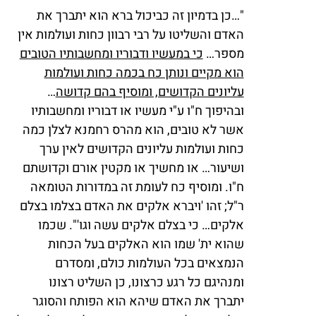
"…כן בדמיון זה כביכול ברא הוא יתברך את
האדם והשליטו על רבי רבוון כחות ועולמות אין
מספר…
כי במעשיו ודבוריו ומחשבותיו הטובים
הוא מקיים ונותן כח בכמה כחות ועולמות
עליונים הקדושים, ומוסיף בהם קדושה
…
ובהיפוך ח"ו ע"י מעשיו או דבוריו ומחשבותיו
אשר לא טובים, הוא מהרס רחמנא לצלן כמה
כחות ועולמות עליונים הקדושים לאין ערך
ושיעור… או מחשיך או מקטין אורם וקדושתם
ח"ו. ומוסיף כח לעומת זה במדורות הטומאה
ר"ל; זהו 'ויברא אלקים את האדם בצלמו בצלם
אלקים… כי בצלם אלקים עשה וגו'". שכמו
שהוא ית' שמו הוא האלקים בעל הכחות
הנמצאים בכל העולמות כולם, ומסדרם
ומנהיגם כל רגע כרצונו, כן השליט רצונו
יתברך את האדם שיהא הוא הפותח והסוגר