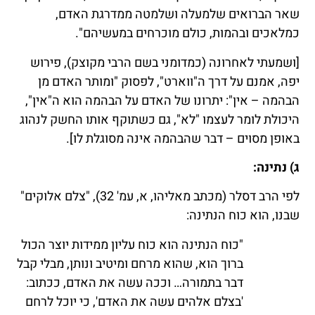
שאר הברואים שלמעלה ושלמטה ממדרגת האדם,
כמלאכים ובהמות, כולם מוכרחים במעשיהם".
[ושמעתי לאחרונה (כמדומני בשם הרבי מקוצק), פירוש
יפה, אמנם על דרך ה"ווארט", לפסוק "ומותר האדם מן
הבהמה – אין": יתרונו של האדם על הבהמה הוא ה"אין",
היכולת לומר לעצמו "לא", גם כשתוקף אותו החשק לנהוג
באופן מסוים – דבר שהבהמה אינה מסוגלת לו].
ג) נתינה:
לפי הרב דסלר (מכתב מאליהו, א, עמ' 32), "צלם אלוקים"
שבנו, הוא כוח הנתינה:
"כוח הנתינה הוא כוח עליון ממידות יוצר הכול
ברוך הוא, שהוא מרחם ומיטיב ונותן, מבלי קבל
דבר בתמורה… וככה עשה את האדם, ככתוב:
'בצלם אלהים עשה את האדם', כי יוכל לרחם