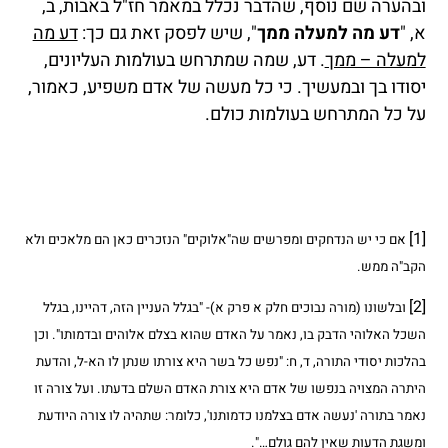
ובהערה שם נוסף, שהדבר נכלל במאמר חז"ל באבות, ב,
א, "
דע מה למעלה ממך
", שיש לפסק זאת גם כך:
דע מה
למעלה – ממך
. דע, שמה שמתרחש בעולמות העליונים,
יסודו בך ובמעשיך. כי כל מעשה של אדם משפיע, כאמור,
על כל המתרחש בעולמות כולם.
[1]
אם כי יש הנדחקים ומפרשים שה"אלוקים" הנזכרים כאן הם מלאכים ולא
הקב"ה ממש.
[2]
ובלשונו (מורה נבוכים חלק א פרק א)- "בגלל העניין הזה, דהיינו, בגלל
השכל האלוהי הדבק בו, נאמר על האדם שהוא בצלם אלוהים ובדמותו". וכן
בהלכות יסודי התורה, ד, ח: "נפש כל בשר היא צורתו שנתן לו הא-ל, והדעת
היתרה המצויה בנפשו של אדם היא צורת האדם השלם בדעתו. ועל צורה זו
נאמר בתורה 'נעשה אדם בצלמנו כדמותנו', כלומר: שתהיה לו צורה היודעת
ומשגת הדעות שאין להם גולם…".