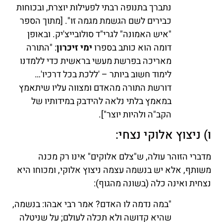
נתברך בתנופה רבתי לפעילות יוצרת, ובכוחות
כבירים לשם הגשמת מגמה זו". [מתוך הספר
"איש האמונה" לגרי"ד סולובייצ'יק. ובאופן
דומה הוא כותב בספרו
ימי זיכרון
: "התורה
מאריכה בפרשת מעשי בראשית כדי ללמדנו
לימוד חשוב ביותר – 'ללכת בכל דרכיו'…
דורשת התורה מהאדם ומצווה עליו שיתאמץ
במאמץ בלתי נלאה להידבק במידותיו של
הקב"ה ולהיות יוצר"].
ו) ניצוץ אלוקי נצחי:
מדברי הזוהר עולה, ש"צלם אלוקים" אינו רק מכנה
משותף, אלא יש בנשמה עצמה ניצוץ אלוקי, ומכוחו היא
נצחית ואינה כלה (בשונה מהגוף):
"במה נדמה לו האדם? אמר רבי אבהו: בנשמה,
שהיא קדושה ולא תכלה לעולם; על שניטלה