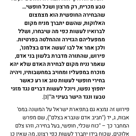
טבע מכריח, רק מרצון ושכל חופשי…
שהבחירה החופשית הוא מצמצום
האלוקות, שהשם יתברך מניח מקום
לברואיו לעשות כפי מה שיבחרו, ושלל
ממפעליהם הגזירה וההחלטה בפרטיות.
ולכן אמר אל לבו 'נעשה אדם בצלמנו',
פירוש, שהתורה מדברת בלשון בני אדם,
שאמר נניח מקום לבחירת האדם שלא יהא
מוכרח במפעליו ומחויב במחשבותיו, ויהיה
בחירי חופשי לעשות טוב או רע כאשר
יחפוץ נפשו, ויוכל לעשות דברים נגד מזגי
טבעו ונגד הישר בעיני ה'
"
.
[3]
פירוש זה נמצא גם בתפארת ישראל על המשנה במס'
אבות, ג, יד ("חביב אדם שנברא בצלם"), שם מפרש
המחבר כך – "כוח שכלי, חופשי, בעל בחירה, וזהו צלם
אלוקים, שכוח בידו יתברך לעשות כפי רצונו, מה שאין כן