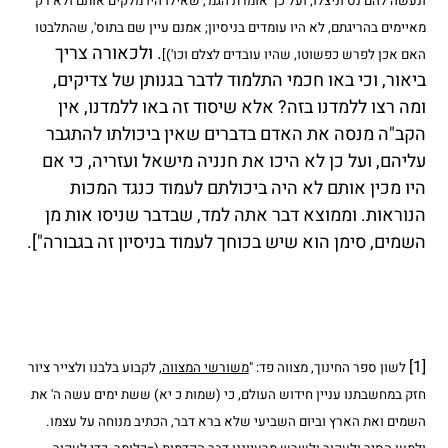
ונעשה להם נס וניצלו; ועל כך אומרת הגמ', שאילו היו מלקים אותם ולא רק
מאיימים בהריגתם, לא היו עומדים בניסיון; אמנם עיין שם בתוס', שהתלבטו
. ולכאורה צריך
האם אכן לפרש כפשוטו, שהיו עובדים לצלם וכו')]
ביאור, וכי באו חכמי התלמוד לדבר בגנותן של צדיקים,
ומה רצו ללמדנו בזה? אלא שיסוד זה באו ללמדנו, אין
הקב"ה מנסה את האדם בדברים שאין ביכולתו להתגבר
עליהם, ועל כן לא היכו את חנניה מישאל ועזריה, כי אם
היו מכין אותם לא היה ביכולתם לעמוד כנגד המכות
הנוראות. וממוצא דבר אתה למד, שבדבר שניסו אות מן
השמים, סימן הוא שיש בכוחך לעמוד בניסיון זה בגבורה"].
[1]
לשון ספר החינוך, מצווה פד: "
משורשי המצווה
, לקבוע בלבנו ולצייר ציור
חזק במחשבתנו עניין חידוש העולם, כי (שמות כ יא) ששת ימים עשה ה' את
השמים ואת הארץ וביום השביעי שלא ברא דבר, הכתיב מנוחה על עצמו.