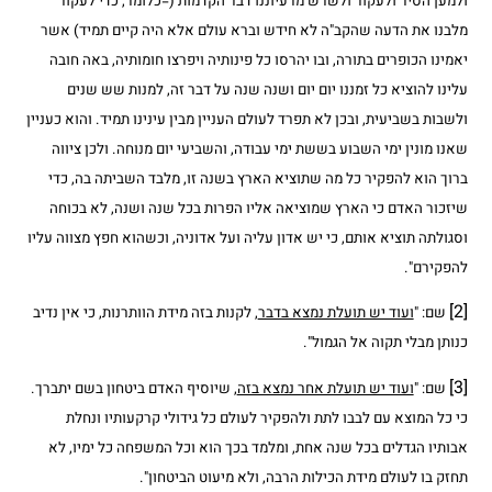
ולמען הסיר ולעקור ולשרש מרעיוננו דבר הקדמות (=כלומר, כדי לעקור
מלבנו את הדעה שהקב"ה לא חידש וברא עולם אלא היה קיים תמיד) אשר
יאמינו הכופרים בתורה, ובו יהרסו כל פינותיה ויפרצו חומותיה, באה חובה
עלינו להוציא כל זמננו יום יום ושנה שנה על דבר זה, למנות שש שנים
ולשבות בשביעית, ובכן לא תפרד לעולם העניין מבין עינינו תמיד. והוא כעניין
שאנו מונין ימי השבוע בששת ימי עבודה, והשביעי יום מנוחה. ולכן ציווה
ברוך הוא להפקיר כל מה שתוציא הארץ בשנה זו, מלבד השביתה בה, כדי
שיזכור האדם כי הארץ שמוציאה אליו הפרות בכל שנה ושנה, לא בכוחה
וסגולתה תוציא אותם, כי יש אדון עליה ועל אדוניה, וכשהוא חפץ מצווה עליו
להפקירם".
[2]
שם: "
ועוד יש תועלת נמצא בדבר
, לקנות בזה מידת הוותרנות, כי אין נדיב
כנותן מבלי תקוה אל הגמול".
[3]
שם: "
ועוד יש תועלת אחר נמצא בזה
, שיוסיף האדם ביטחון בשם יתברך.
כי כל המוצא עם לבבו לתת ולהפקיר לעולם כל גידולי קרקעותיו ונחלת
אבותיו הגדלים בכל שנה אחת, ומלמד בכך הוא וכל המשפחה כל ימיו, לא
תחזק בו לעולם מידת הכילות הרבה, ולא מיעוט הביטחון".