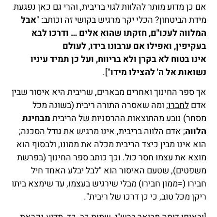
אם כן מדוע מותר להלוות לגוי בריבית, והרי גם כאן נפגעת
מידת הביטחון? הכלי יקר מרגיש בקושי זה וכותב: "
אבל
המלווה לעכו"ם, חזקתו שהוא אלים … ודרכו לבא
בעקיפין, ואפילו אם ערבונו בידו, לעולם
אינו בטוח לא בקרן ולא בריווח, ועל כן תמיד עיניו
נשואות אל ה' להצילו מידו
"].
אך ספר החינוך ואחרים מבארים, שריבית היא איסור שבין
אדם
לחברו
; ומה שאסרה התורה ריבית (בשונה מכל
מסחר) נובע מהתוצאות ההרסניות של הריבית
מבחינת
הלווה
; אדם הלווה בריבית, אינו מרגיש את גודל הסכנה;
הוא אינו מבין כיצד הריבית מכלה את ממונו, ולבסוף הוא
מוצא את עצמו חסר כול. וכך כותב ספר החינוך (בפרשת
משפטים), שטעם האיסור הוא "לבל יבלע האחד חיל
חבירו (=ממון חבירו) מבלי שירגיש בעצמו, עד שימצא ביתו
ריקן מכל טוב, כי כן דרכו של ריבית".