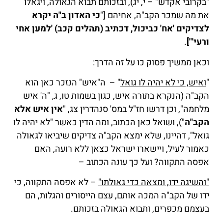
"בקרובי אקדש" – י, יג), ובזכותם תבוא הגאולה, ויגאלו
את מה שמכר הקב"ה, אחיהם ["
כי האדון ב"ה יקרא
לצדיקים 'אח' כביכול, דכתיב (תהלים קכב) 'למען אחי
ורעי'"]
.
וכאן ממשיך פסוק כו על זה הדרך:
"
ואיש, כי לא יהיה לו גואל
" – ה"איש" הנזכר כאן הוא
הקב"ה (הנקרא בתורה איש, כגון בשמות טו, ג, "ה' איש
מלחמה", וכן דרשו חז"ל במס' סנהדרין צג, "
אין איש אלא
הקב"ה
"), ושואל כאן הכתוב, ומה הדין כאשר "לא יהיה לו
גואל", דהיינו, שלא ימצא הקב"ה צדיקים שיביאו לגאולה
כאמור לעיל, ויישארו ישראל כצאן ללא רועה, האם
אפסה התקווה? ועל כך עונה הכתוב –
"והשיגה ידו, ומצאה כדי גאולתו"
– לא אפסה התקווה, כי
ידו של הקב"ה המכה אותם, עצם הייסורים והגלות, הם
בעצמם מכפרים, ותבוא הגאולה בזכותם.