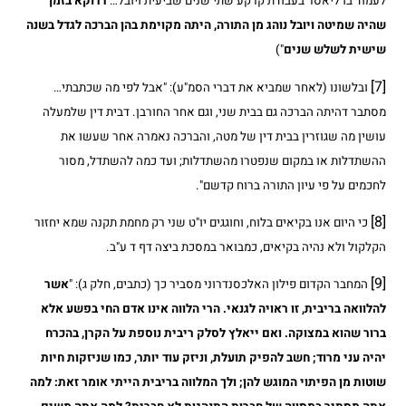
לעמוד בו ליאסר בעבודת קרקע שתי שנים שביעית ויובל…
דדוקא בזמן
שהיה שמיטה ויובל נוהג מן התורה, היתה מקוימת בהן הברכה לגדל בשנה
שישית לשלש שנים
")
[7]
ובלשונו (לאחר שמביא את דברי הסמ"ע): "אבל לפי מה שכתבתי…
מסתבר דהיתה הברכה גם בבית שני, וגם אחר החורבן. דבית דין שלמעלה
עושין מה שגוזרין בבית דין של מטה, והברכה נאמרה אחר שעשו את
ההשתדלות או במקום שנפטרו מהשתדלות; ועד כמה להשתדל, מסור
לחכמים על פי עיון התורה ברוח קדשם".
[8]
כי היום אנו בקיאים בלוח, וחוגגים יו"ט שני רק מחמת תקנה שמא יחזור
הקלקול ולא נהיה בקיאים, כמבואר במסכת ביצה דף ד ע"ב.
[9]
המחבר הקדום פילון האלכסנדרוני מסביר כך (כתבים, חלק ג): "
אשר
להלוואה בריבית, זו ראויה לגנאי. הרי הלווה אינו אדם החי בפשע אלא
ברור שהוא במצוקה. ואם ייאלץ לסלק ריבית נוספת על הקרן, בהכרח
יהיה עני מרוד; חשב להפיק תועלת, וניזק עוד יותר, כמו שניזקות חיות
שוטות מן הפיתוי המוגש להן; ולך המלווה בריבית הייתי אומר זאת: למה