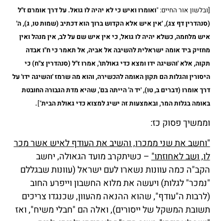
[ובלשון אור החיים: "
ואומרו ואיש כי לא יהיה לו גואל. על דרך אומרם ז"ל
(סנהדרין דף צג), 'אין איש אלא הקדוש ברוך הוא דכתיב (שמות טו, ג), ה'
איש מלחמה, כשלא יהיה לו גואל, כי אין איש שם על לב, אין מנהל ואין
מחזיק ביד אומה ישראלית להשיבה אל אביה, אל תאמר כי ח"ו אבדה
תקוה, אלא 'והשיגה ידו ומצא כדי גאולתו', אמרו ז"ל (סנהדרין צ"ח) כי
היסורין והגלות הם תקון האומה להכשירה, והוא מה שרמז 'והשיגה ידו' על
דרך אומרו (דברים ב, טו), 'יד ה' הייתה בם', שהיא מדת הגבורה החובטת
.
באומה בגלות המר, ובאמצעות זה ישיג למצוא כדי גאולת הבית
"]
וממשיך פסוק כז:
"וחשב את שני ממכרו, והשיב את העודף לאיש אשר מכר
לו, ושב לאחוזתו"
– כשיתקרב מועד הגאולה, יחשב
הקב"ה כמה עוונות נשארו לעם ישראל (עוונות שבגללם
"נמכר" לגלות) ויעשה את מלוא החשבון וייפרע החוב
(לרבות ה"עודף", שהוא ההנאה מהעוון, שכנגדו צריכים
תשובת המשקל של ייסורים), ואלה הם "חבלי משיח", ואז