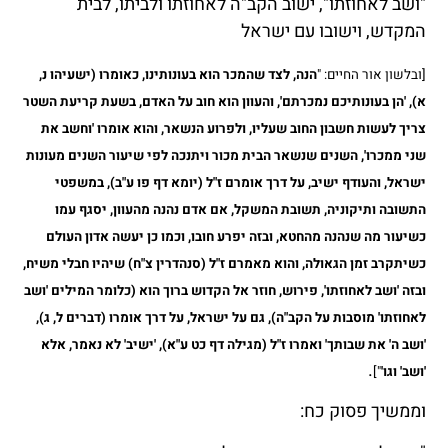
"ושב לאחוזתו", ישוב הקב"ה לאחוזתו ולביתו, לבית
המקדש, וישובו עם ישראל
[ובלשון אור החיים: "
הנה, לצד שהמכר הוא בעונותינו, כאומרו (ישעיהו נ,
א), 'הן בעונותיכם נמכרתם', והעוון הוא חוב על האדם, בשעת קריעת השטר
צריך לעשות חשבון החוב שעליו, ולפרוע הנשאר, והוא אומרו 'וחשב את
שני ממכרו', השנים שנשאר הבית מכור ויתנכה לפי שיעור השנים מעונות
ישראל, והעודף ישיב, על דרך אומרם ז"ל (יומא דף פו ע"ב), במשפטי
התשובה ותיקוניה, תשובת המשקל, אם אדם נהנה מהעוון, יסגף עמו
כשיעור מה שנהנה מהחטא, ובזה יפרע חובו, וכמו כן יעשה אדון העולם
כשיתקרב זמן הגאולה, והוא מאמרם ז"ל (סנהדרין צ"ח) שיהיו חבלי משיח,
ובזה 'ושב לאחוזתו', פירוש, חוזר אל הקדוש ברוך הוא (כלומר המילים 'ושב
לאחוזתו' מוסבות על הקב"ה), גם על ישראל, על דרך אומרו (דברים ל, ג),
'ושב ה' את שבותך' ואמרו ז"ל (מגילה דף כט ע"א), 'ישיב' לא נאמר, אלא
.
'ושב' וגו'
"]
וממשיך פסוק כח: