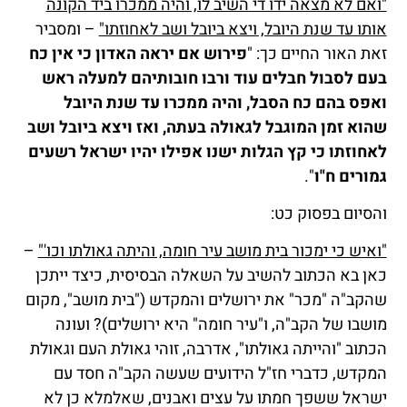
"ואם לא מצאה ידו די השיב לו, והיה ממכרו ביד הקונה
אותו עד שנת היובל, ויצא ביובל ושב לאחוזתו"
– ומסביר
זאת האור החיים כך: "
פירוש אם יראה האדון כי אין כח
בעם לסבול חבלים עוד ורבו חובותיהם למעלה ראש
ואפס בהם כח הסבל, והיה ממכרו עד שנת היובל
שהוא זמן המוגבל לגאולה בעתה, ואז ויצא ביובל ושב
לאחוזתו כי קץ הגלות ישנו אפילו יהיו ישראל רשעים
גמורים ח"ו
".
והסיום בפסוק כט:
"ואיש כי ימכור בית מושב עיר חומה, והיתה גאולתו וכו'"
–
כאן בא הכתוב להשיב על השאלה הבסיסית, כיצד ייתכן
שהקב"ה "מכר" את ירושלים והמקדש ("בית מושב", מקום
מושבו של הקב"ה, ו"עיר חומה" היא ירושלים)? ועונה
הכתוב "והייתה גאולתו", אדרבה, זוהי גאולת העם וגאולת
המקדש, כדברי חז"ל הידועים שעשה הקב"ה חסד עם
ישראל ששפך חמתו על עצים ואבנים, שאלמלא כן לא