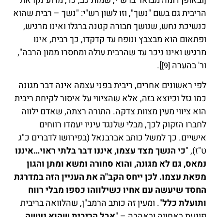
[ובאופן דומה מבואר ברש"י, שמות כב, כד, מדוע נקראת
הריבית גם בשם "נשך", וזו לשון רש"י: "נשך – רבית שהוא
כנשיכת נחש, שנושך חבורה קטנה ברגלו ואינו מרגיש,
ופתאום הוא מבצבץ ונופח עד קדקדו, כך רבית, אינו
מרגיש ואינו ניכר עד שהרבית עולה ומחסרו ממון הרבה",
ור' בהערה
].
[9]
לפי ראשונים אחרים, ריבית בפני עצמה אינה דבר מגונה
כמו גזל וכיוצא בזה, אלא שהציווי על איסור לקיחת ריבית
הוא ציווי מעין מצוות צדקה. התורה רצתה, שאדם ילווה
לחברו הזקוק לכך, מבלי שלנגד עיניו יעמדו רווחים
אישיים. כך למשל כותב אברבנאל (בפירושו לדברים כ"ג
ט"ז), "
כי הנשך מצד עצמו, איננו דבר בלתי ראוי…איננו
נמאס, גם לא מגונה, והוא סחורה ומשא ומתן והגון
מפאת עצמו. לכן ייחס הקב"ה את העניין הזה במדרגת
החסד שיעשה עם אחיו כשילווהו כספו מבלי רווח
ותועלת כלל
". ומעין זה כותב הרמב"ן, שהלוואה בריבית
פוגעת באחווה ובאהבה – "
אבל הריבית שהוא נעשה