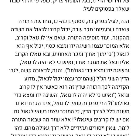
של חידושי הרי"מ, בעל השפתי צדיק, שעל פי זה מיושבת
שאלה בפסוקים לעיל:
הנה, לעיל בפרק כה, פסוקים כה- כו, מחדשת התורה
שאדם שבעניותו מכר שדה, יכול קרובו לגאול את השדה
מהקונה. ועוד מוסיפה התורה, שאם אין לו גואל וקרוב,
אלא המוכר עצמו השיגה ידו ומצא כסף, יכול אף הוא
לגאול ("כי ימוך אחיך ומכר מאחוזתו, ובא גואלו הקרוב
אליו וגאל את ממכר אחיו; ואיש כי לא יהיה לו גואל,
והשיגה ידו ומצא כדי גאולתו"). והנה, לכאורה קשה, לגבי
הדין השני הנ"ל (שהמוכר עצמו יכול לגאול), מדוע
הקדימה לכך התורה שדין זה הוא כאשר אין לו קרוב
וגואל ("ואיש כי לא יהיה לו גואל, והשיגה ידו ומצא כדי
גאולתו")? הרי פרט זה שאין לו גואל, אינו הכרחי ואינו
משנה כלל לצורך הדין, כי המוכר עצמו רשאי לגאול גם
אם יש לו קרובים שיגאלו?! אלא שזה מה שבאה התורה
לומר, שאין ייסורים תמידיים ללא דרך גאולה מהם, וזהו