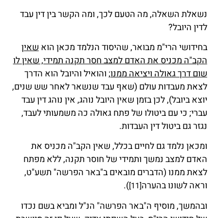
נשאלת השאלה, מה הטעם לכך, ומה הקשר בין דין עבד
לדין היובל?
בחידושי הרי"מ מבואר, שהיסוד הנלמד מכאן הוא
שאין
הקב"ה מכניס את האדם למצב חסר תקנה תמידי, שאין לו
שום דרך גאולה ויציאה ממנו
; והואיל והיובל הוא הדרך
לצאת מעבדות עולם (שאף עבד שנשאר לאחר שש שנים,
יוצא ביובל), לכן בזמן שאין היובל נוהג, אין נוהג דין עבד
עברי; כי עם ביטולו של פתח גאולה כה משמעותי לעבד,
נגזר גם ביטול דין העבדות.
ומכאן נלמד גם לחיים בכלל, שאין הקב"ה מכניס את
האדם למצב נמשך ותמידי של חוסר תקנה, ללא מפתח
לצאת ממנו (הדברים מובאים ב"באר הפרשה" תשע"ט,
וראה לשונו בהערה
).
[11]
ובהמשך, מוסיף ה"באר הפרשה" הנ"ל ומביא בשם נכדו