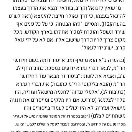
"ואיש כי לא יהיה לו גואל, והשיגה ידו ומצא כדי גאולתו"
– מי שאין לו גואל וקרוב, בוודאי ימצא את הדרך בעצמו
להיגאל בעצמו, כי דרך גאולה חייבת להימצא (ראה לשונו
בהערה
). ומסיים, "וזהו הבטחה, כי על כל פנים אף
[12]
שירד ונשפל והוכרח למכור אחוזתו בארץ הקודש, מכל
מקום צריך להיות דרך שישוב אליו, אם לא על ידי גואל
קרוב, ישיג ידו לגאול".
[ובהערה כ"א הוא מוסיף ומביא יסוד דומה בשם חידושי
הרי"מ, לבאר דברי גמרא ידועים במסכת כתובות דף לג
ע"ב, ואביא את לשונו: "ביסוד זה מבאר עוד החידושי
הרי"מ (הובא בליקוטי הרי"מ כתובות) את דברי הגמרא
(כתובות לג), 'אלמלי נגדוהו לחנניה מישאל ועזריה, הוו
פלחי לצלמא' (פירוש, אם היו מלקים ומייסרים את חנניה
מישאל ועזריה, לא היו יכולים לעמוד בייסורים והיו
משתחוים לצלם)
[רקע: בספר דניאל מסופר שחנניה מישאל ועזריה
מסרו נפשם על קידוש ה', ובסירובם לעבוד לפסל הושלכו לכבשן האש,