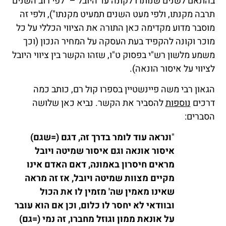
בהתאם לשנים שנותרו לקונה עד היובל – "לפי רוב השנים
תרבה מקנתו, ולפי מעט השנים תמעיט מקנתו"), ולפי זה
מוסבר מדוע מקדימה כאן התורה את הציווי הכללי על כל
מוכר וקונה להקפיד בעת העסקה על המחיר הנכון (וכך
משמע מלשון רש"י בפסוק ט"ו, שזהו הקשר בין ציווי היובל
לציווי על איסור הונאה).
הגאון רבי משה פיינשטיין בספרו קול רם, כותב כמה
דרכים
נוספות
להסביר את הקשר. נביא כאן שלושה
הסברים:
"
ונראה עוד לומר בדרך זה, דגם (=שגם)
איסור אונאה וגם איסור שמיטה ויובל
מראים חיסרון באמונה, דאם האדם אינו
מקיים מצוות שמיטה ויובל, אז זה מראה
שאינו מאמין שה' מזמין לו את הכול
ובוודאי לא יחסר לו כלום, וכן אם הוא עובר
על אונאת ממון וגוזל מחברו, זה נמי (=גם)