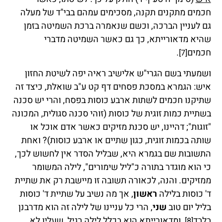
חכמים מתקנים תקנה, מסכימים עמהם בבי"ד של מעלה
גם לעניין הברכה, וכשם שנאמרה ברכת השמיטה בזמן
שהיא מדאורייתא, כך גם כאשר השמיטה מדברי
חכמים
.
[7]
ושמעתי בשם הגרי"ש אלישיב ראיה יפה לשיטת החזון
איש: הגמרא במסכת פסחים דף קט ע"ב שואלת, כיצד זה
שתיקנו חכמים לשתות ארבע כוסות בפסח, והרי יש סכנה
בשתיית כמות זוגית של כוסות (זוהי סכנה סגולית, המכונה
"זוגות"; דהיינו, יש סכנת מזיקים כאשר אדם אוכל או
שותה בכמות זוגית, כגון שתיים או ארבע כוסות)? ואחת
התשובות שם בגמרא היא, שבליל הסדר אין לחשוש לכך,
כי הוא מוגדר בתורה כ"ליל שימורים", לילה המשומר
ממזיקים. והנה, לכאורה תשובה זו מיישבת רק את שתיית
ד' כוסות בלילה
ראשון
, אך מה נשיב על שתיית ד' כוסות
בליל יום טוב
שני
, הרי כל עניינו של לילה זה הוא מדרבנן
בלבד
, ומדאורייתא הוא בכלל לילה רגיל, שעליו לא
[8]