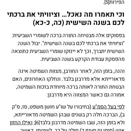
הפירות
.
[5]
וכי תאמרו מה נאכל… וציוויתי את ברכתי
לכם בשנה השישית (כה, כ-כא)
בפסוקים אלה מבטיחה התורה ברכה לשומרי השביעית:
"וציוויתי את ברכתי לכם בשנה השישית". יבול השנה
השישית יתברך, וכך לא יינזקו שומרי השביעית כתוצאה
מהפסקת עבודת הקרקע בשנה השביעית.
והנה, בזמן הזה, לאחר החורבן, מצוות השמיטה אינה
מדאורייתא אלא מדרבנן בלבד. ונחלקו האחרונים, האם
הבטחת התורה לאותה ברכה מיוחדת בזכות השמיטה,
אמורה גם כאשר המצווה היא מדרבנן:
לפי בעל הסמ"ע
(בחיבורו על שו"ע חושן משפט, סז, ס"ק
ב), הברכה חלה רק בשנים שבהן השמיטה מדאורייתא,
ולא בזמן הזה, שבו השמיטה מדרבנן בלבד
;
ואילו החזון
[6]
איש
(סימן יח סעיף ד) חולק על כך. לשיטתו, כאשר