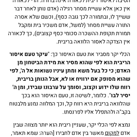
הסיבה לאיסור ריבית לכאורה אינה ברורה. הרי לכאורה
אין כאן אלא עשיית מסחר רגילה (אדם נותן לאחר דבר
ששייך לו, ובתמורה לכך גובה כסף), וכשם שלא אסרה
התורה עשיית מסחר (למשל, אדם משכיר בית ומקבל
תמורת תקופת ההשכרה סכומי כסף קצובים), כך לכאורה
אין הצדקה לאסור הלוואה בריבית.
הכלי יקר מסביר את טעם האיסור כך: "
עיקר טעם איסור
הריבית הוא לפי שהוא מסיר את מידת הביטחון מן
האדם; כי כל בעל משא ומתן עיניו נשואות אל ה', לפי
שהוא מסופק אם ירוויח או לא, אבל הנותן בריבית,
רווח שלו ידוע וקצוב, וסומך על ערבונו שבידו, ומן ה'
יסיר לבו
". כלומר, לשיטה זו, טעם האיסור הוא בכך
שהלוואה בריבית היא רווח קל, וכך המלווה נמנע מלבטוח
בקב"ה ולהתפלל אליו לפרנסתו.
נמצא לפי הכלי יקר, שעניין ריבית הוא יותר מצווה שבין
אדם
למקום
מאשר בין אדם לחבירו [הערה: שמא תאמר,