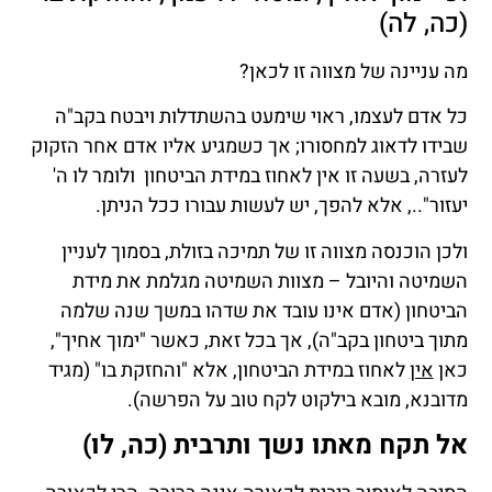
(כה, לה)
מה עניינה של מצווה זו לכאן?
כל אדם לעצמו, ראוי שימעט בהשתדלות ויבטח בקב"ה
שבידו לדאוג למחסורו; אך כשמגיע אליו אדם אחר הזקוק
לעזרה, בשעה זו אין לאחוז במידת הביטחון ולומר לו ה'
יעזור".., אלא להפך, יש לעשות עבורו ככל הניתן.
ולכן הוכנסה מצווה זו של תמיכה בזולת, בסמוך לעניין
השמיטה והיובל – מצוות השמיטה מגלמת את מידת
הביטחון (אדם אינו עובד את שדהו במשך שנה שלמה
מתוך ביטחון בקב"ה), אך בכל זאת, כאשר "ימוך אחיך",
כאן
אין
לאחוז במידת הביטחון, אלא "והחזקת בו" (מגיד
מדובנא, מובא בילקוט לקח טוב על הפרשה).
אל תקח מאתו נשך ותרבית (כה, לו)