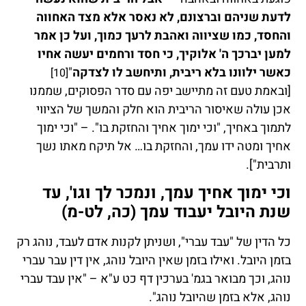
לדעת שניהם וברצונם, לא נאסר אלא מצד האחווה
והחסד, כמו שציווה ואהבת לרעך כמוך, ועל כן אמר
למען יברכך ה' אלוקיך, כי חסד ורחמים יעשה אחיו
כאשר ילוונו בלא ריבית, ותיחשב לו לצדקה
"
[10]
[ובאמת טעם זה מתיישב יפה עם סדר הפסוקים, שממנו
אכן עולה שאיסור הריבית הוא חלק והמשך של הציווי
לתמוך באחיך, "וכי ימוך אחיך והחזקת בו". – "וכי ימוך
אחיך ומטה ידו עמך, והחזקת בו… אל תיקח מאתו נשך
ותרבית"].
וכי ימוך אחיך עמך, ונמכר לך וגו', עד
שנת היובל יעבוד עמך (כה, לט-מ)
כל הדין של "עבד עברי", ושניתן לקנות אדם לעבד, נוהג רק
בזמן היובל. ואילו בזמן שאין היובל נוהג, אין דין עבר עברי
נוהג, וכך מבואר בגמ' בערכין דף כט ע"א – "אין עבד עברי
נוהג, אלא בזמן שהיובל נוהג".