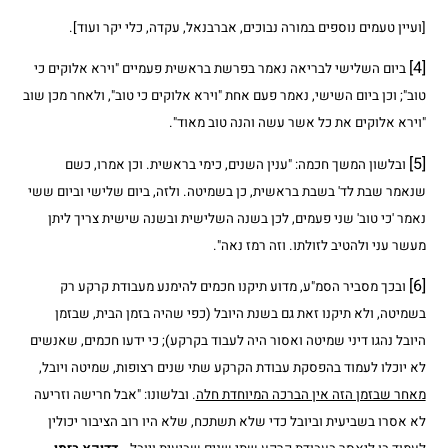
[ועיין טעמים נוספים במורה נבוכים, אברבנאל, עקדה, כלי יקר ועוד].
[4]
ביום השלישי לבריאה נאמר בפרשת בראשית פעמיים "וירא אלוקים כי
טוב"; וכן ביום השישי, נאמר פעם אחת "וירא אלוקים כי טוב", ולאחר מכן שוב
"וירא אלוקים את כל אשר עשה והנה טוב מאוד".
[5]
ובלשון המשך חכמה: "ענין השנים, כימי בראשית. וכן אמרו, כשם
שנאמר שבת לד' בשבת בראשית, כן בשמיטה. ולזה, ביום שלישי וביום ששי
נאמר 'כי טוב' שני פעמים, לכן בשנה השלישית ובשנה שישית צריך ליתן
מעשר עני ולהטיב לזולתו. וזה רמז נאה".
[6]
ובכך מסביר הסמ"ע, מדוע תיקנו חכמים להימנע מעבודת קרקע רק
בשמיטה, ולא תיקנו זאת גם בשנת היובל (כפי שהיה בזמן הבית, שבזמן
היובל נהגו דיני שמיטה ואסור היה לעבוד בקרקע); כי ידעו חכמים, שאנשים
לא יוכלו לעמוד בהפסקת עבודת הקרקע שתי שנים רצופות, שמיטה ויובל,
מאחר שבזמן הזה אין הברכה המיוחדת חלה
. ובלשונו: "אבל חרישה וזריעה
לא אסרו בשביעית וביובל כדי שלא תשתכח, שלא היו רוב הציבור יכולין