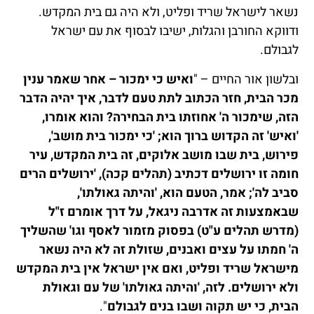
נשאר לישראל שריד ופליט, ולא היה גם בית המקדש.
ודווקא החורבן והגלות, ישיבו לבסוף את עם ישראל
לגבולם.
ובלשון אור החיים – "
ואיש כי ימכור – אחר שאמר ענין
מכר הבית, חזר הכתוב לתת טעם לדבר, איך יהיה הדבר
הזה, שימכור ה' אחוזתו בית הבחירה? והוא אומרו,
'ואיש' זה הקדוש ברוך הוא; 'כי ימכור בית מושב',
פירוש, בית שבו מושב אלוקים, זה בית המקדש, עיר
חומה זו ירושלים דכתיב (תהלים קכה), 'ירושלים הרים
סביב לה'; אמר, הטעם הוא, 'והיתה גאולתו',
שבאמצעות זה אדרבה ניגאל, על דרך אומרם ז"ל
(מדרש תהלים ע"ט) בפסוק מזמור לאסף וגו' שהשליך
ה' חמתו על עצים ואבנים, שזולת זה לא היה נשאר
מישראל שריד ופליט, ואם אין ישראל אין בית המקדש
ולא ירושלים. לזה, 'והיתה גאולתו' של עם וגאולת
הבית, כי יש תקוה ושבו בנים לגבולם
".