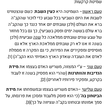
שמיטת קרקעות:
טעם ראשון
– השמיטה היא
כעין השבת
: כשם שנצטווינו
לשבות את היום השביעי בכל שבוע כדי לזכור שהקב"ה
ברא את העולם (ולכן שובתים יום אחד כנגד כך שהקב"ה
ברא עולם בששה ימים ופסק בשביעי), כך גם בכל מחזור
של שבע שנים שובתים ממלאכה כל
שנה
שביעית (ולכן
בשנה זו אנו לא רק שובתים ממלאכת הארץ אלא גם
מוסיפים ומפקירים את הפירות, כי גם הפקרה זו מסמלת
לאדם את העובדה שאדון הארץ האמיתי הוא הקב"ה)
.
[1]
טעם שני
– ע"י המצווה, משריש האדם בעצמו את
מידת
הנדיבות והוותרנות
(שהרי הוא מפסיק בשנה זו לעבוד
בקרקע, ומפקיר פירותיו לאחרים)
;
[2]
טעם שלישי
–האדם משריש בעצמו ובמשפחתו את
מידת
הביטחון בה'
(כי הוא פוסק מלעבוד ומסכן את פרנסתו, על
סמך אמונתו ובטחונו בקב"ה שציווה על כך)
.
[3]