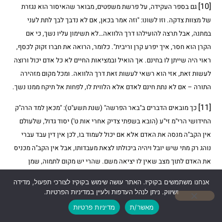
[10]
גם בספר העקידה, על פרשת משפטים, מבואר שהאיסור הוא נגזרת
של מצוות צדקה. וזו לשונו: "וזה אמר בכאן, אם לא נדבך לבך לתת לעני
במתנה, אבל תרצה להועילהו דרך הלוואה…לא תשימון עליו נשך, כי אם
הקרן הוא חסר, איך יפרע קרן וריבית". כלומר, הרואה את חברו זקוק לכסף,
ראוי היה שייתן לו בחינם. אך הואיל ובמציאות החיים לא כל אדם יכול ורוצה
לעשות זאת, אזי הוא רשאי לעשות זאת דרך הלוואה. ומכל מקום מזהירה
התורה – אם לא נתת חינם לאדם אלא הלווית לו, לפחות אל תיקח ממנו נשך.
[11]
כך מובאים הדברים ב"באר הפרשה" (שנת תשע"ט): "מכאן למד הרה"ק
החידושי הרי"מ זי"ע (הובא בשפתי צדיק אחרי אות ט') יסוד גדול, שלעולם
אין הקב"ה מנסה את האדם אלא אם יכול לעמוד בו, לכן אין דין עבד עברי
נוהג רק מתי שיש יובל ויהיה ביכולתו לצאת מעבדותו, אבל אין הקב"ה מכניס
את האדם לתוך מצב שאין לו יציאה משם. שהרי יש מקום לתמוה, שמן
הנראה שבדין הוא שיהיה אדם זה עבד מחמת פחיתות נפשו… ומדוע אינו
אנחנו משתמשים בקוקיז. האתר עושה שימוש בקוקיז לצורכי תפעול, מדידה
נמכר בזמן שאין יובל? אלא שמאחר שבזמן הזה אין דרך לצאת לחרות, אם
ושיווק. ניתן לנהל העדפות ולעיין במדיניות הפרטיות.
כן לא יביאוהו מן השמים לידי 'עבדות', רק בזמן שיש לו דרך לצאת ביובל,
מאשר/ת
מדיניות פרטיות
וכבר מתחילה הוכן עבורו 'פתח' ודרך להיגאל, אז שייך שיהיה עבד עברי.