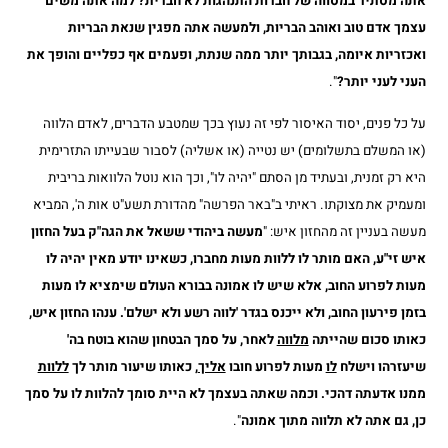
אתה מסתיר במסווה של חברות התנהגות לא חברית? למה אתה משים
עצמך אדם טוב ואוהב הבריות, ולמעשה אתה מפגין שנאת הבריות
ואכזריות איומה, בגבותך יותר ממה שנתת, ופעמים אף כפליים והופך את
העני לעני יותר?
".
על כל פנים, יסוד האיסור לפי זה נעוץ בכך שמטבע הדברים, לאדם הלווה
(או המשלם בתשלומים) יש נטייה (או אשליה) לסבור שבעייתו התזרימית
היא רק זמנית, ובעתיד מן הסתם "יהיה לו", וכך הוא נוטל הלוואות בריבית
ומעמיק את מצוקתו. ראיתי ב"באר הפרשה" מהדורת תשע"ט אות ה', המביא
מעשה בעניין זה מהחזון איש: "
מעשה ביהודי ששאל את הגה"ק בעל החזון
איש זי"ע, האם מותר לו ללוות מעות מחברו, כשאינו יודע מאין יהיה לו
מעות לפרוע החוב, אלא שיש לו אמונה בבורא העולם שימציא לו מעות
בזמן פירעון החוב, ולא ייכנס בגדר 'לווה רשע ולא ישלם'. ענהו החזון איש,
כאותו סכום שהייתה
מלווה
לאחר, על סמך הבטחון שהוא בוטח בה'
שיעזרהו וישלח
לו
מעות לפרוע חובו
אליך
, כאותו שיעור מותר לך
ללוות
ממנו אדעתה דהכי. וכמה שאתה בעצמך לא היית סומך להלוות לו על סמך
כן, גם אתה לא תלווה מתוך אמונה
".