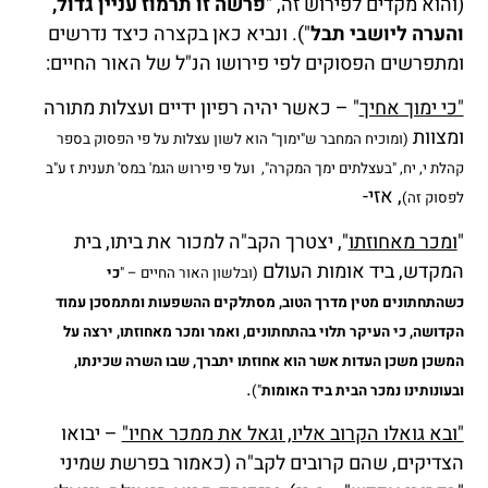
(והוא מקדים לפירוש זה, "
פרשה זו תרמוז עניין גדול,
והערה ליושבי תבל
"). ונביא כאן בקצרה כיצד נדרשים
ומתפרשים הפסוקים לפי פירושו הנ"ל של האור החיים:
"כי ימוך אחיך
" – כאשר יהיה רפיון ידיים ועצלות מתורה
ומצוות
(ומוכיח המחבר ש"ימוך" הוא לשון עצלות על פי הפסוק בספר
קהלת י, יח, "בעצלתים ימך המקרה", ועל פי פירוש הגמ' במס' תענית ז ע"ב
, אזי-
לפסוק זה)
"
ומכר מאחוזתו
", יצטרך הקב"ה למכור את ביתו, בית
המקדש, ביד אומות העולם
(ובלשון האור החיים – "
כי
כשהתחתונים מטין מדרך הטוב, מסתלקים ההשפעות ומתמסכן עמוד
הקדושה, כי העיקר תלוי בהתחתונים, ואמר ומכר מאחוזתו, ירצה על
המשכן משכן העדות אשר הוא אחוזתו יתברך, שבו השרה שכינתו,
.
ובעונותינו נמכר הבית ביד האומות
")
"ובא גואלו הקרוב אליו, וגאל את ממכר אחיו"
– יבואו
הצדיקים, שהם קרובים לקב"ה (כאמור בפרשת שמיני