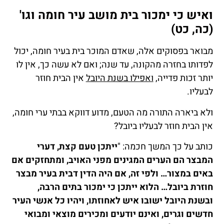
ואיש כי ימכור בית מושב עיר חומה וגו'
(כה, כט)
מבואר בפסוקים אלה, שאדם המוכר בית בעיר חומה, יכול
לפדותו בחזרה מהקונה, עד שנה; ואם לא עשה כך, אין לו
יותר זכות פדייה,
ואפילו בשנת היובל
אין הבית חוזר
לבעליו.
ולא ביארה התורה מה הטעם, מדוע דווקא בבתי ערי חומה,
אין הבית חוזר לבעליו ביובל?
כותב על כך המשך חכמה: "
ייתכן טעם קצת, דערי
המבצר הם הערים המגינים מפני האויב, ומתחזקים אם
באים במצור… ולפי זה, אם היה הדין דבית בעיר מבצר
חוזרת ביובל… הלוא ייתכן כי ימכור בתים הרבה,
ובשנת היובל ישובו איש לאחוזתו, ויהיו כל אנשי העיר
חדשים וגרים, ואינם יודעים ומכירים מוצאי ומבואי