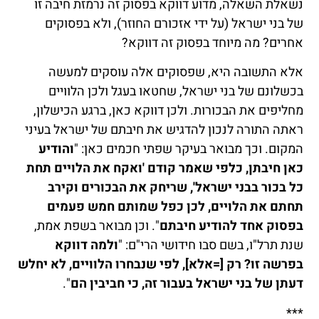
נשאלת השאלה, מדוע דווקא בפסוק זה נרמזת חיבה זו
של בני ישראל (על ידי אזכורם החוזר), ולא בפסוקים
אחרים? מה מיוחד בפסוק זה דווקא?
אלא התשובה היא, שפסוקים אלה עוסקים למעשה
בכשלונם של בני ישראל, שחטאו בעגל ולכן הלוויים
מחליפים את הבכורות. ולכן דווקא כאן, ברגע הכישלון,
ראתה התורה לנכון להדגיש את חיבתם של ישראל בעיני
המקום. וכך מבואר בעיקר שפתי חכמים כאן: "
והודיע
כאן חיבתן, כלפי שאמר קודם 'ואקח את הלויים תחת
כל בכור בבני ישראל', שריחק את הבכורים וקירב
תחתם את הלויים, לכן כפל שמותם חמש פעמים
בפסוק אחד להודיע חיבתם
". וכן מבואר בשפת אמת,
שנת תרל"ו, בשם סבו חידושי הרי"ם: "
ולמה דווקא
בפרשה זו? רק [=אלא], לפי שנבחרו הלוויים, לא יחלש
דעתן של בני ישראל בעבור זה, כי חביבין הם
".
***