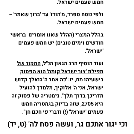
חמש פעמים ישראל.
ולפי נוסח ספרד, מ'הודו' עד 'ברוך שאמר' –
חמש פעמים ישראל.
בהלל המצרי (ההלל שאנו אומרים בראשי
חודשים וימים טובים) יש חמש פעמים
'ישראל'.
ועוד הוסיף הרב הגאון הנ"ל,
המקור של
תפילת 'צור ישראל קומה' הוא הפסוק
בישעיהו מח, יז: 'כה אמר ה' גואלך קדוש
ישראל, אני ה' אלוקיך, מלמדך להועיל
מדריכך בדרך תלך". גימטריה של פסוק זה
היא 2705, שזה בדיוק בגמטריה חמש
פעמים 'ישראל'
(!) ודברי פי חכם חן"
.
וכי יגור אתכם גר, ועשה פסח לה' (ט, יד)