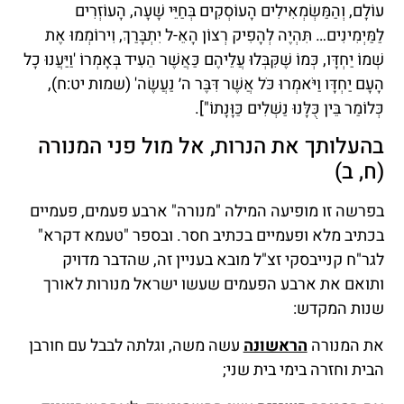
עוֹלָם, וְהַמַּשְׂמְאִילִים הָעוֹסְקִים בְּחַיֵּי שָׁעָה, הָעוֹזְרִים
לַמַּיְמִינִים… תִּהְיֶה לְהָפִיק רְצוֹן הָאֵ-ל יִתְבָּרַךְ, וִירוֹמְמוּ אֶת
שְׁמוֹ יַחְדָּו, כְּמוֹ שֶׁקִּבְּלוּ עֲלֵיהֶם כַּאֲשֶׁר הֵעִיד בְּאָמְרוֹ 'וַיַּעֲנוּ כָל
הָעָם יַחְדָּו וַיֹּאמְרוּ כֹּל אֲשֶׁר דִּבֶּר ה׳ נַעֲשֶׂה' (שמות יט:ח),
כְּלוֹמַר בֵּין כֻּלָּנוּ נַשְׁלִים כַּוָּנָתוֹ"].
בהעלותך את הנרות, אל מול פני המנורה
(ח, ב)
בפרשה זו מופיעה המילה "מנורה" ארבע פעמים, פעמיים
בכתיב מלא ופעמיים בכתיב חסר. ובספר "טעמא דקרא"
לגר"ח קנייבסקי זצ"ל מובא בעניין זה, שהדבר מדויק
ותואם את ארבע הפעמים שעשו ישראל מנורות לאורך
שנות המקדש:
את המנורה
הראשונה
עשה משה, וגלתה לבבל עם חורבן
הבית וחזרה בימי בית שני;