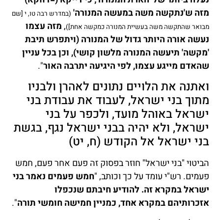
מזה ש'נתקשה משה במעשה המנורה'
(במדרש רבה טו, י [שם
,
מזה עצמו
מבואר שהתקשה משה בעשיית המנורה כמקשה אחת])
נעשה אורה היותר גדול של המנורה (ויתפרש תיבת
'מקשה' תיעשה המנורה מלשון קושי), וכן בכל עניין
שהאדם מייגע עצמו, לפי היגיעה יתרבה האור
".
ואתנה את הלויים נתונים לאהרן ולבניו
מתוך בני ישראל, לעבוד את עבודת בני
ישראל באוהל מועד, ולכפר על בני
ישראל, ולא יהיה בבני ישראל נגף, בגשת
בני ישראל אל הקודש (ח, יט)
הביטוי "בני ישראל" חוזר בפסוק זה פעם אחר פעם, חמש
פעמים. רש"י עומד על כך וכותב, "
חמש פעמים נאמר בני
ישראל במקרא זה. להודיע חיבתם שנכפלו
אזכרותיהם במקרא אחד, כמניין חמישה חומשי תורה
".