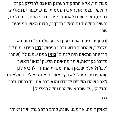
פעולותיו, אלא התפקיד העמוק הוא גם להדליק בקרב
התלמיד עצמו את האש הפנימית, עד שתבער גם מאליה,
דהיינו, באופן שגם לאחר שייפרדו דרכי המחנך והתלמיד,
ימשיך התלמיד גם מאליו בדרך זו, מכוח האש הפנימית
שבו.
[רעיון זה מזכיר את הרעיון הידוע של מהר"ם שפירא
מלובלין, שהסביר מדוע נכתב בפסוק "
לכו
בנים שמעו לי",
הרי יותר מתאים היה לכתוב "
בואו
בנים שמעו לי" (שהרי
מדובר בקריאה, ויותר מתאימה הלשון "בואו" מאשר
"לכו")? אלא שכאן רמוזה מטרת המחנך, להביא לכך
שהבנים ישמעו לו לא רק כאשר הוא נמצא לידם, אלא גם
לאחר שהם הולכים לדרכם והוא כבר אינו בקרבתם. וזהו
"מדליקו, עד שתהא שלהבת עולה מאליה"].
***
באופן דומה, אך מעט שונה, כותב הרב בערל וויין (ראיתי