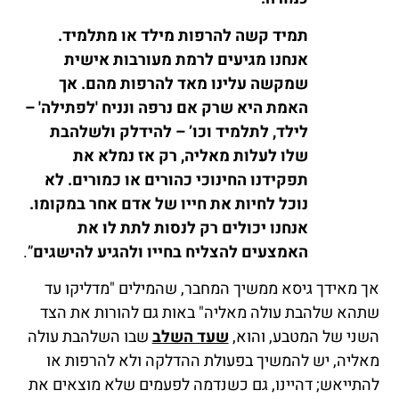
תמיד קשה להרפות מילד או מתלמיד.
אנחנו מגיעים לרמת מעורבות אישית
שמקשה עלינו מאד להרפות מהם. אך
האמת היא שרק אם נרפה ונניח 'לפתילה' –
לילד, לתלמיד וכו’ – להידלק ולשלהבת
שלו לעלות מאליה, רק אז נמלא את
תפקידנו החינוכי כהורים או כמורים. לא
נוכל לחיות את חייו של אדם אחר במקומו.
אנחנו יכולים רק לנסות לתת לו את
האמצעים להצליח בחייו ולהגיע להישגים
”.
אך מאידך גיסא ממשיך המחבר, שהמילים "מדליקו עד
שתהא שלהבת עולה מאליה" באות גם להורות את הצד
השני של המטבע, והוא,
שעד השלב
שבו השלהבת עולה
מאליה, יש להמשיך בפעולת ההדלקה ולא להרפות או
להתייאש; דהיינו, גם כשנדמה לפעמים שלא מוצאים את