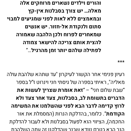
והורים וילדים נשארים מרוחקים אלה
מאלה… יש צורך בסבלנות אין-קץ
ובמאמצים ללא לאות לפני שמגיעים למבוי
סתום ולנקודת אל-חזור. יש אנשים
שמאחרים לפרוח ולכן הלהבה שאמורה
להצית אותם צריכה להישאר צמודה
לפתילה שלהם יותר זמן מהרגיל
…”
***
רעיון פנימי אחר הקשור לעיקרון "עד שתהא שלהבת עולה
מאליה", ראיתי בספרה של גיסתי חני וינרוט ז”ל בספר
“שבת שלום חני” – “
זאת אומרת שצריך לעשות את
הדברים בתשומת לב, בסבלנות, צעד אחר צעד ולא
לרוץ קדימה לדבר הבא לפני שהשלמנו את המשימה
הקודמת
”. כלומר, בהדלקת הנרות (המסמלת את אור
החכמה), הציווי הוא לפעול בסבלנות ולא לעבור להדלקת
הנר הבא בטרם נוודא שבנר שהדלקנו זה עתה השלהבת