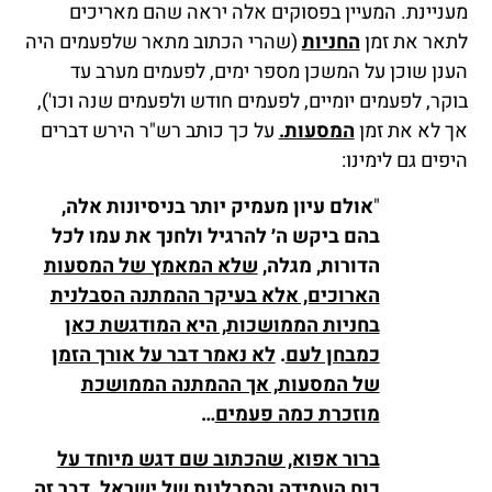
מעניינת. המעיין בפסוקים אלה יראה שהם מאריכים
לתאר את זמן
החניות
(שהרי הכתוב מתאר שלפעמים היה
הענן שוכן על המשכן מספר ימים, לפעמים מערב עד
בוקר, לפעמים יומיים, לפעמים חודש ולפעמים שנה וכו'),
אך לא את זמן
המסעות.
על כך כותב רש"ר הירש דברים
היפים גם לימינו:
"
אולם עיון מעמיק יותר בניסיונות אלה,
בהם ביקש ה׳ להרגיל ולחנך את עמו לכל
הדורות, מגלה,
שלא המאמץ של המסעות
הארוכים, אלא בעיקר ההמתנה הסבלנית
בחניות הממושכות, היא המודגשת כאן
כמבחן לעם
.
לא נאמר דבר על אורך הזמן
של המסעות, אך ההמתנה הממושכת
מוזכרת כמה פעמים
…
ברור אפוא, שהכתוב שם דגש מיוחד על
כוח העמידה והסבלנות של ישראל
. דבר זה