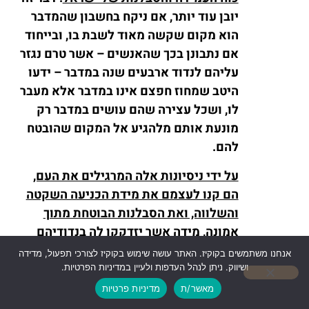
יובן עוד יותר, אם ניקח בחשבון שהמדבר
הוא מקום שקשה מאוד לשבת בו, ובייחוד
אם נתבונן בכך שהאנשים – אשר טרם נגזר
עליהם לנדוד ארבעים שנה במדבר – ידעו
היטב שמחוז חפצם אינו במדבר אלא מעבר
לו, ושכל עצירה שהם עושים במדבר רק
מונעת אותם מלהגיע אל המקום שהובטח
להם.
על ידי ניסיונות אלה המרגילים את העם,
הם קנו לעצמם את מידת הכניעה השקטה
והשלווה, ואת הסבלנות הבוטחת מתוך
אמונה, מידה אשר יזדקקו לה בנדודיהם
ב'מדבר העמים' (יחזקאל כ, לה). במשך
אנחנו משתמשים בקוקיז. האתר עושה שימוש בקוקיז לצורכי תפעול, מדידה
מאות כה רבות של שנות גלות. על מידה
ושיווק. ניתן לנהל העדפות ולעיין במדיניות הפרטיות.
טובה זו אמר הנביא: אִם־יִתְמַהְמַהּ חַכֵּה־לוֹ'
מאשר/ת
מדיניות פרטיות
(חבקוק ב, ג)
".