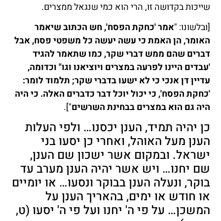
שייכות בקדושה זו, הרי הוא כמי שנגאל ממצרים.
[ובלשונו: "
אמר 'כחקת הפסח', חש הכתוב שיאמר
האומר, הן האמת כי עשה יעשה כל משפטי פסח, אבל
דברים שהם ממש דברי שקר, כמו שתאמר להגיד
'עבדים היינו לפרעה במצרים ויוציאנו וגו" וכדומה,
עדיין דן אנכי כי לא ישעו בדברי שקר; תלמוד לומר:
'כחקת הפסח', כי יכול יוכל דבר כדברים האלה. כי היה
היה גם הוא במצרים בבחינת השרשים
"].
כן יהיה תמיד, הענן יכסנו… ולפי העלות
הענן מעל האוהל, ואחרי כן יסעו בני
ישראל. ובמקום אשר ישכון שם הענן,
שם יחנו… ויש אשר יהיה הענן מערב עד
בוקר, ונעלה הענן בבוקר ונסעו… או יומיים
או חודש או ימים, בהאריך הענן על
המשכן… על פי ה' יחנו ועל פי ה' יסעו (ט,