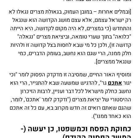
[ובמלים אחרות – במובן העמוק, בגאולת מצרים נגאלו לא
רק ישראל עצמם, אלא עצם מושג הקדושה הוא שנגאל
והתחדש (כי במצרים, לא היה מקום לקדושה, היא הייתה
"כלואה" בתוך שערי טומאה, וביציאת מצרים "נגאלה"
קדושה זו), ולכן כל מי שבא לחסות בצל קדושה זו ולהיות
חלק ממנה, הרי שגם הוא נחשב, בעומק הדברים, כמי
שנגאל ממצרים].
ומוסיף האור החיים, שמסיבה זו מדקדק הפסוק לומר "וכי
יגור
אתכם
גר", להדגיש שמשעה שבא להתגייר, הרי הוא
נחשב כחלק מישראל לכל דבר ועניין, לרבות הזיכרון
ההיסטורי של יציאת מצרים ("ודקדק לומר 'אתכם', לומר,
שהגם שאתם רואים זה חדש מקרוב בא, עם כל זה אתכם
הוא כאחד ממנו").
כחוקת הפסח וכמשפטו, כן יעשה (-
המשך הפסוק הקודם)