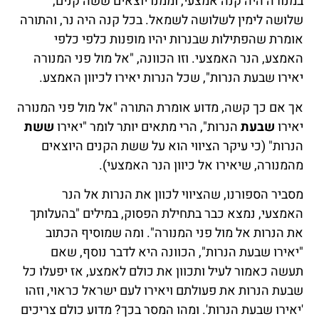
במנורה היה קנה אמצעי, וממנו יוצאים ששה קנים,
שלושה לימין לשלושה לשמאל. בכל קנה היה נר, והתורה
אומרת שהפתילות שבנרות יהיו מופנות כלפי כלפי
האמצע, הנר האמצעי. וזו הכוונה, "אל מול פני המנורה
יאירו שבעת הנרות", שכל הנרות יאירו לכיוון האמצע.
אך אם כך קשה, מדוע אומרת התורה "אל מול פני המנורה
יאירו
שבעת
הנרות", הרי מתאים יותר לומר "יאירו
ששת
הנרות" (כי עיקר הציווי הוא על ששת הקנים היוצאים
מהמנורה, שיאירו אל כיוון הנר האמצעי).
מסביר הספורנו, שהציווי לכוון את הנרות אל הנר
האמצעי, נמצא כבר בתחילת הפסוק, במילים "בהעלותך
את הנרות אל מול פני המנורה". ומה שמוסיף הכתוב
"יאירו שבעת הנרות", הכוונה היא לדבר נוסף, שאם
תעשה כאמור לעיל ותכוון את כולם לאמצע, אז יפעלו כל
שבעת הנרות את פעולתם ויאירו לעם ישראל כראוי, וזהו
'יאירו שבעת הנרות'. ומהו המסר בכך? מדוע כולם צריכים