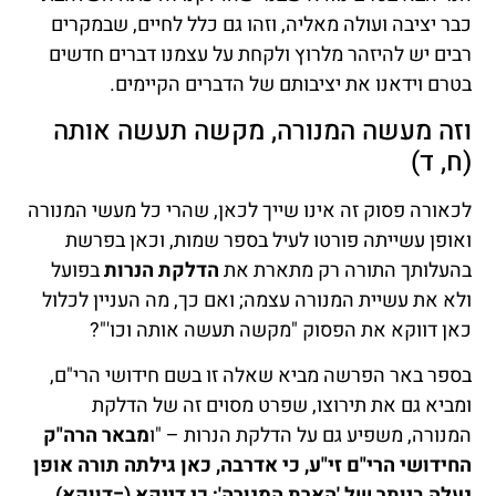
כבר יציבה ועולה מאליה, וזהו גם כלל לחיים, שבמקרים
רבים יש להיזהר מלרוץ ולקחת על עצמנו דברים חדשים
בטרם וידאנו את יציבותם של הדברים הקיימים.
וזה מעשה המנורה, מקשה תעשה אותה
(ח, ד)
לכאורה פסוק זה אינו שייך לכאן, שהרי כל מעשי המנורה
ואופן עשייתה פורטו לעיל בספר שמות, וכאן בפרשת
בהעלותך התורה רק מתארת את
הדלקת הנרות
בפועל
ולא את עשיית המנורה עצמה; ואם כך, מה העניין לכלול
כאן דווקא את הפסוק "מקשה תעשה אותה וכו'"?
בספר באר הפרשה מביא שאלה זו בשם חידושי הרי"ם,
ומביא גם את תירוצו, שפרט מסוים זה של הדלקת
המנורה, משפיע גם על הדלקת הנרות – "ו
מבאר הרה"ק
החידושי הרי"ם זי"ע, כי אדרבה, כאן גילתה תורה אופן
נעלה ביותר של 'הארת המנורה'; כי דייקא (=דווקא)