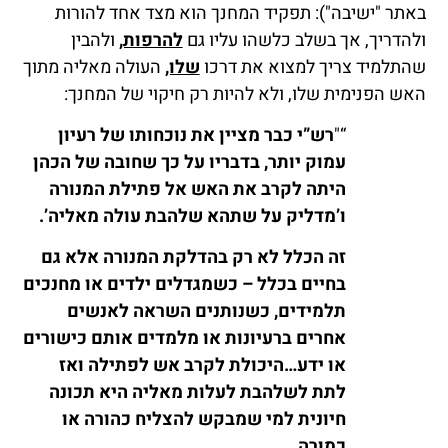
באתר "ישיבה"): תפקיד המחנך הוא מצד אחד להורות
ולהדריך, אך בשלב כלשהו עליו גם
להרפות,
ולהבין
שהתלמיד צריך למצוא את דרכו
שלו,
העולה מאליה מתוך
האש הפנימית שלו, ולא להיות רק חיקוי של המחנך:
“"
רש”י כבר מציין את נוכחותו של רעיון
עמוק יותר, בדבריו על כך שחובה של הכהן
היתה לקרב את האש אל פתילת המנורה
ו’מדליק על שתהא שלהבת עולה מאליה’.
זה הכלל לא רק בהדלקת המנורה אלא גם
בחיים בכלל – כשמגדלים ילדים או מחנכים
תלמידים, כשנותנים השראה לאנשים
אחרים ברעיונות או מלמדים אותם כישורים
או ידע…היכולת לקרב אש לפתילה ואז
לתת לשלהבת לעלות מאליה היא תכונה
חיונית למי שמבקש להצליח כהורה או
כמורה.