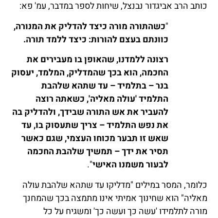
כותב הרב אביגדור נבנצל, שיחות לספר במדבר, עמ' פא:
"
כשהתורה מורה כיצד להדליק את המנורה,
כוונתם בעצם להורות: כיצד ללמד תורה.
רצונה ללמדנו, שהאופן בו מעבירים את
החכמה, הוא בכך שהמדליק, המלמד, יעסוק
בנר – בתלמיד – עד שתהא שלהבת
התלמיד 'עולה מאליה', כשאתה רוצה
להעביר את אש התורה שבידך, ולהדליק בה
את נפש התלמיד – צריך שתעסוק בו, עד
שאש זו תבער מכוחו העצמי, שגם כאשר
תסיר את ידך – תמשיך שלהבת החכמה
לבעור משמנו האישי
".
כלומר, המסר במילים "מדליקו עד שתהא שלהבת עולה
מאליה" הוא שחינוך אמיתי אינו מתמצה בכך שהמחנך
מורה לתלמידו 'עשה כך ועשה כך' ומשגיח על כל