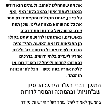
את מה שהתחלנו לאהוב, ולעתים הוא דורש
מאתנו לעמוד איתן במצב בלתי רצוי; ואף
על פי כן, אנחנו מקבלים ומקיימים בשמחה
את כל מה שהוא מצווה עלינו. שכן תחת
שבט הרועה של הנהגתו תמיד נהיה
מאושרים, ונאמנותנו לה׳ ושמיעתנו בקולו
הן המביאות לנו את האושר. תמיד נהיה
מוכנים לשים את כל מבטחנו בה׳ וללכת
אחריו ליעדים בלתי ידועים, בדרכים
נסתרות; לחכות ולייחל לו באורך רוח, או
ללכת אחריו בעוז נפש – הכל לפי הכוונת
הנהגתו
".
המשך דברי רש"ר הירש: הניסיון
שב"חניות" ובהמתנה והמסר לדורות
בהמשך לאמור לעיל, עומד רש"ר הירש על נקודה