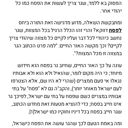
הפסוק בא ללמד, שגר צריך לעשות את הפסח כמו כל
יהודי אחר.
ומתבקשת השאלה, מדוע מדגישה זאת התורה ביחס
לפסח
דווקא? והרי זהו הכלל הרגיל בכל המצוות, שגר
נחשב כיהודי לכל דבר ועליו לקיים כל מצווה שיהודי צריך
לקיים? וכך מקשה האור החיים: "למה פרט הכתוב הגר
במצווה זו מכל המצות?".
עונה על כך האור החיים, שחיוב גר בפסח הוא חידוש
מיוחד; כי היה מקום לומר, שהואיל ולא הוא ולא אבותיו
נגאלו אי פעם ממצרים (שהרי לא היו שם, אלא הצטרפו
לעם ישראל מאוחר יותר), והקב"ה גם לא "פסח" על בתי
אבותיו במצרים כשם שפסח על בתי עם ישראל, לפיכך גר
אינו חייב בפסח; כדי להוציא מטעות זאת מחדש הכתוב,
שגר חייב בפסח בכל דיניו וחוקיו כמו ישראל
.
[1]
ומה באמת הטעם לכך שהגר עושה את הפסח כישראל,