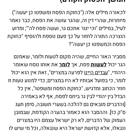
לכאורה מילים אלה ("כחוקת הפסח ומשפטו כן יעשה")
מיותרות, שהרי דין זה, שהגר עושה את הפסח, כבר נאמר
לעיל, במילים "וכי יגור אתכם גר, ועשה פסח לה'"; ומדוע
הוצרכה התורה לחזור על כך פעם נוספת ולהוסיף "כחוקת
הפסח וכמשפטו כן יעשה"?
מסביר האור החיים, שהיה מקום לטעות ולומר, שאמנם
הגר יכול
לעשות
פסח, אך
לומר
את אותו נוסח שאומר
היהודי, "
עבדים היינו
לפרעה במצרים", זאת אין הוא יכול
לומר, כי בפועל אבותיו לא היו במצרים; כדי למנוע טעות זו
חוזר הכתוב ומדגיש, "כחוקת הפסח ומשפטו", אין כל
הבדל בין יהודי לבין גר ביחס לפסח, אף לא באמירה
[והדברים מובאים גם להלכה בשערי תשובה, סימן תעג
ס"ק כז]. וההסבר הוא כאמור בהערה הקודמת, שבמובן
העמוק של הדברים, לא רק ישראל עצמם היו במצרים
ונגאלו, אלא קדושת ישראל היא שנגאלה, וכל מי שיש לו