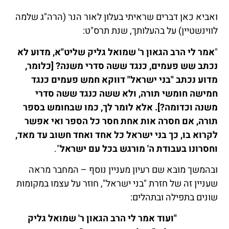
ואביא כאן דברים שראיתי בעלון לאור הנר (הרה"ג שלמה
לווינשטיין) על בהעלותך, שנת תרס"ט:
"
אמר לי הרב הגאון ר' שמואל גליק שליט"א, מדוע לא
נכתב שש פעמים, כנגד ששה סדרי משנה? [כלומר,
מדוע נכתב "בני ישראל" דווקא חמש פעמים כנגד
חמישה חומשי תורה, ולא ששה כנגד ששה סדרי
משנה וכדומה?]. אלא לומר לך, כמו שבחומש בספר
תורה, אם חסרה אות אחת חסר כל הספר ואי אפשר
לקרוא בו, כך בני ישראל כל אחד ואחד חשוב עד מאד,
וחסרונו בעבודת ה' מורגש בכל עם ישראל
".
ובהמשך מובא שם רעיון מעניין נוסף – המחבר מראה
שעניין זה של חזרת "בני ישראל", חוזר על עצמו במקומות
שונים בתפילה ובתהלים:
"ועוד אמר לי הרב הגאון ר' שמואל גליק