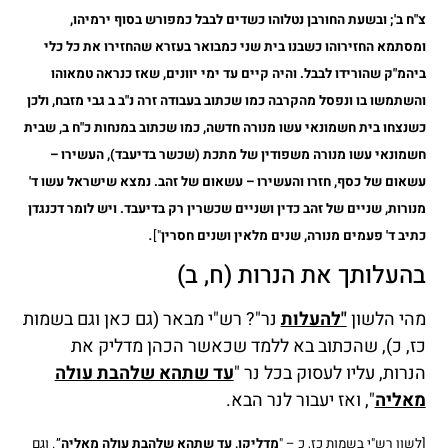
צ"ח ב'; ובשעת החורבן נטלוהו כשדים לבבל כמפורש בסוף ירמיהו,
ומסתמא החזירוהו כשבנו בית שני כמבואר בעזרא שהחזירו את כל כלי
ביהמ"ק שהורידו לבבל. והיה קיים עד ימי יוונים, שאז כנראה טמאוהו
והשתמשו בו ונפסל מהקרבה כמו שכתוב בעבודה זרה נ"ב ב גבי מזבח, ולכן
כשנצחו בית חשמונאי עשו מנורה חדשה, כמו שכתוב במנחות כ"ח ב, שבית
חשמונאי עשו מנורה משפודין של מתכת (שכשר בדיעבד), העשירו –
עשאום של כסף, חזרו והעשירו – עשאום של זהב. נמצא שישראל עשו ד'
מנורות, שניים של זהב כדין ושניים שכשרין רק בדיעבד. ויש לומר דכנגדן
.
כתיב ד' פעמים מנורה, שנים מלאין ושנים חסרין
"]
בהעלותך את הנרות (ח, ב)
מהי הלשון
"להעלות
נר"? רש"י מבאר (גם כאן וגם בשמות
כז, כ), שהכתוב בא ללמד שכאשר הכהן מדליק את
הנרות, עליו לעסוק בכל נר "
עד שתהא שלהבת עולה
מאליה
", ואז יעבור לנר הבא.
[לשון רש"י בשמות כז, כ – "
מדליקו, עד שתהא שלהבת עולה מאליה
”. וגם