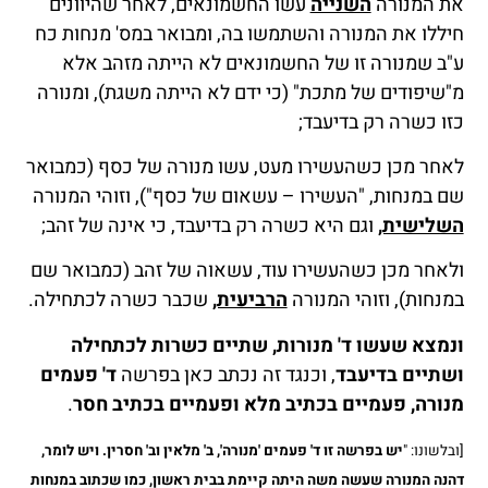
את המנורה
השנייה
עשו החשמונאים, לאחר שהיוונים
חיללו את המנורה והשתמשו בה, ומבואר במס' מנחות כח
ע"ב שמנורה זו של החשמונאים לא הייתה מזהב אלא
מ"שיפודים של מתכת" (כי ידם לא הייתה משגת), ומנורה
כזו כשרה רק בדיעבד;
לאחר מכן כשהעשירו מעט, עשו מנורה של כסף (כמבואר
שם במנחות, "העשירו – עשאום של כסף"), וזוהי המנורה
השלישית,
וגם היא כשרה רק בדיעבד, כי אינה של זהב;
ולאחר מכן כשהעשירו עוד, עשאוה של זהב (כמבואר שם
במנחות), וזוהי המנורה
הרביעית,
שכבר כשרה לכתחילה.
ונמצא שעשו ד' מנורות, שתיים כשרות לכתחילה
ושתיים בדיעבד
, וכנגד זה נכתב כאן בפרשה
ד' פעמים
מנורה, פעמיים בכתיב מלא ופעמיים בכתיב חסר
.
[ובלשונו: "
יש בפרשה זו ד' פעמים 'מנורה', ב' מלאין וב' חסרין. ויש לומר,
דהנה המנורה שעשה משה היתה קיימת בבית ראשון, כמו שכתוב במנחות