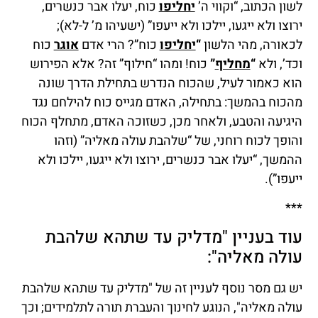
לשון הכתוב, “וקווי ה’
יחליפו
כוח, יעלו אבר כנשרים,
ירוצו ולא ייגעו, יילכו ולא ייעפו” (ישעיהו מ’ ל-לא);
לכאורה, מהי הלשון
“
יחליפו
כוח”? הרי אדם
אוגר
כוח
וכד’, ולא
“
מחליף
”
כוח! ומהו “חילוף” זה? אלא הפירוש
הוא כאמור לעיל, שהכוח הנדרש בתחילת הדרך שונה
מהכוח בהמשך: בתחילה, האדם מגייס כוח להילחם נגד
היגיעה והטבע, ולאחר מכן, כשזוכה האדם, מתחלף הכוח
והופך לכוח רוחני, של “שלהבת עולה מאליה” (וזהו
ההמשך, “יעלו אבר כנשרים, ירוצו ולא ייגעו, יילכו ולא
ייעפו”).
***
עוד בעניין "מדליק עד שתהא שלהבת
עולה מאליה":
יש גם מסר נוסף לעניין זה של "מדליק עד שתהא שלהבת
עולה מאליה", הנוגע לחינוך והעברת תורה לתלמידים; וכך