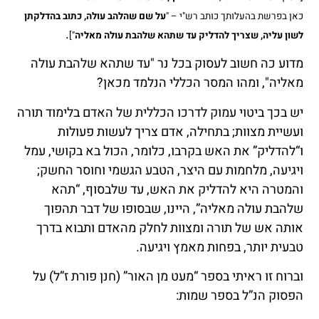
כאן בפרשת בהעלותך כותב רש"י – "
על שם שהלהב עולה, כתוב בהדלקתן
.
לשון עליה, שצריך להדליק עד שתהא שלהבת עולה מאליה
"]
מדוע כה חשוב לעסוק בכל נר "עד שתהא שלהבת עולה
מאליה", ומהו המסר הכללי הנלמד מכאן?
יש בכך ביטוי עמוק לדרכו הכללית של האדם בלימוד תורה
ועשיית מצוות; בתחילה, אדם צריך לעשות פעולות
ו“להדליק” את האש בקרבו, כלומר, הכול בא בקושי, עמל
ויגיעה, מלחמות עם היצר, הטבע הגשמי וחוסר החשק;
והמטרה היא להדליק את האש, עד שלבסוף, “תהא
שלהבת עולה מאליה”, היינו, שבסופו של דבר תהפוך
אותה אש של תורה ומצוות לחלק מהאדם ותבוא בדרך
טבעית יותר, בפחות מאמץ ויגיעה.
וברוח זו ראיתי בספר “מעט מן האור” (חנן פורת ז”ל) על
הפסוק הנ”ל בספר שמות: