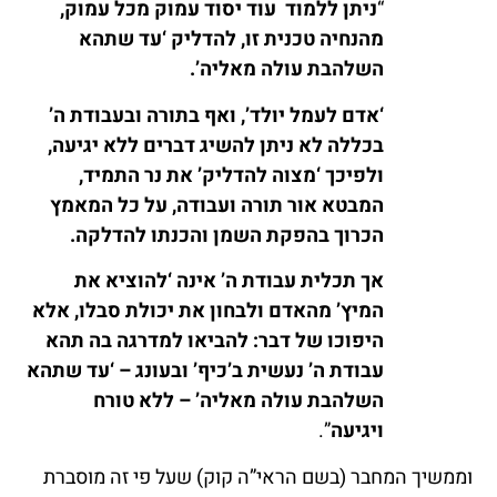
“
ניתן ללמוד עוד יסוד עמוק מכל עמוק,
מהנחיה טכנית זו, להדליק ‘עד שתהא
השלהבת עולה מאליה’.
‘אדם לעמל יולד’, ואף בתורה ובעבודת ה’
בכללה לא ניתן להשיג דברים ללא יגיעה,
ולפיכך ‘מצוה להדליק’ את נר התמיד,
המבטא אור תורה ועבודה, על כל המאמץ
הכרוך בהפקת השמן והכנתו להדלקה.
אך תכלית עבודת ה’ אינה ‘להוציא את
המיץ’ מהאדם ולבחון את יכולת סבלו, אלא
היפוכו של דבר: להביאו למדרגה בה תהא
עבודת ה’ נעשית ב’כיף’ ובעונג – ‘עד שתהא
השלהבת עולה מאליה’ – ללא טורח
ויגיעה
”.
וממשיך המחבר (בשם הראי”ה קוק) שעל פי זה מוסברת