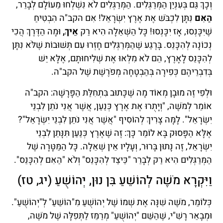
וְכָךְ גַּם בְּעִנְיַן הַמְּרַגְּלִים. הַמְּרַגְּלִים לֹא נִשְׁלְחוּ מֵעוֹלָם לְבָרֵר,
הַאִם
נִתָּן לִכְבֹּשׁ אֶת אֶרֶץ יִשְׂרָאֵל! אִם הקב"ה הִבְטִיחַ
שֶׁיִּכָּנְסוּ, אָז יִכָּנְסוּ! כָּל הַשְּׁאֵלָה הִיא רַק
אֵיךְ,
וּמָה הַדֶּרֶךְ הֲכִי
נְכוֹנָה לְהִכָּנֵס. בָּרֶגַע שֶׁהַמְּרַגְּלִים חָזְרוּ עִם תְּשׁוּבוֹת שֶׁלֹּא נִתָּן
לְהִכָּנֵס לָאָרֶץ, הֵם לֹא מִלְּאוּ אֶת שְׁלִיחוּתָם, אֶלָּא יֵשׁ
בְּדִבְרֵיהֶם כְּפִירָה בְּהַבְטָחָה מְפֹרֶשֶׁת שֶׁל הקב"ה.
וּלְפִי זֶה מוּבָן מְאוֹד מָה שֶׁכָּתוּב בִּתְחִלַּת הַפָּרָשָׁה: הקב"ה
אוֹמֵר לְמֹשֶׁה, "וְיָתֻרוּ אֶת אֶרֶץ כְּנַעַן, אֲשֶׁר אֲנִי נֹתֵן לִבְנֵי
יִשְׂרָאֵל". לָמָּה צָרִיךְ לְהוֹסִיף "אֲשֶׁר אֲנִי נֹתֵן לִבְנֵי יִשְׂרָאֵל"?
אֶלָּא הַפָּסוּק בָּא לוֹמַר כָּךְ: זֶה שֶׁאֶרֶץ כְּנַעַן תִּנָּתֵן לִבְנֵי
יִשְׂרָאֵל, זֶה נָתוּן בָּרוּר, וְעָלָיו אֵין שְׁאֵלָה. כָּל הַמַּטָּרָה שֶׁל
הַמְּרַגְּלִים הִיא רַק לְבָרֵר "כֵּיצַד לְהִכָּנֵס" וְלֹא "הַאִם לְהִכָּנֵס".
וַיִּקְרָא מֹשֶׁה לְהוֹשֵׁעַ בִּן נוּן, יְהוֹשֻׁעַ (יג, טז)
כְּלוֹמַר, מֹשֶׁה שִׁנָּה אֶת שְׁמוֹ שֶׁל יְהוֹשֻׁעַ מִ"הוֹשֵׁעַ" לְ"יְהוֹשֻׁעַ".
וּמְבָאֵר רָשִׁ"י, שֶׁהַשֵּׁם "יְהוֹשֻׁעַ" מְרַמֵּז לַתְּפִלָּה שֶׁל מֹשֶׁה,