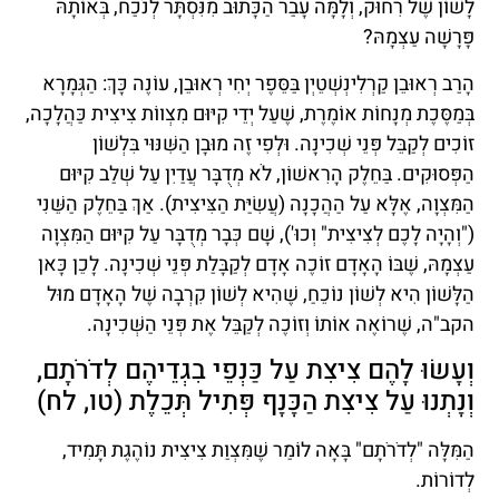
לָשׁוֹן שֶׁל רִחוּק, וְלָמָּה עָבַר הַכָּתוּב מִנִּסְתָּר לְנֹכַח, בְּאוֹתָהּ
פָּרָשָׁה עַצְמָהּ?
הָרַב רְאוּבֵן קַרְלִינְשְׁטֵיְן בַּסֵּפֶר יְחִי רְאוּבֵן, עוֹנֶה כָּךְ: הַגְּמָרָא
בְּמַסֶּכֶת מְנָחוֹת אוֹמֶרֶת, שֶׁעַל יְדֵי קִיּוּם מִצְווֹת צִיצִית כַּהֲלָכָה,
זוֹכִים לְקַבֵּל פְּנֵי שְׁכִינָה. וּלְפִי זֶה מוּבָן הַשִּׁנּוּי בִּלְשׁוֹן
הַפְּסוּקִים. בַּחֵלֶק הָרִאשׁוֹן, לֹא מְדֻבָּר עֲדַיִן עַל שְׁלַב קִיּוּם
הַמִּצְוָה, אֶלָּא עַל הַהֲכָנָה (עֲשִׂיַּת הַצִּיצִית). אַךְ בַּחֵלֶק הַשֵּׁנִי
("וְהָיָה לָכֶם לְצִיצִית" וְכוּ'), שָׁם כְּבָר מְדֻבָּר עַל קִיּוּם הַמִּצְוָה
עַצְמָהּ, שֶׁבּוֹ הָאָדָם זוֹכֶה אָדָם לְקַבָּלַת פְּנֵי שְׁכִינָה. לָכֵן כָּאן
הַלָּשׁוֹן הִיא לְשׁוֹן נוֹכֵחַ, שֶׁהִיא לְשׁוֹן קִרְבָה שֶׁל הָאָדָם מוּל
הקב"ה, שֶׁרוֹאֶה אוֹתוֹ וְזוֹכֶה לְקַבֵּל אֶת פְּנֵי הַשְּׁכִינָה.
וְעָשׂוּ לָהֶם צִיצִת עַל כַּנְפֵי בִגְדֵיהֶם לְדֹרֹתָם,
וְנָתְנוּ עַל צִיצִת הַכָּנָף פְּתִיל תְּכֵלֶת (טו, לח)
הַמִּלָּה "לְדֹרֹתָם" בָּאָה לוֹמַר שֶׁמִּצְוַת צִיצִית נוֹהֶגֶת תָּמִיד,
לְדוֹרוֹת.