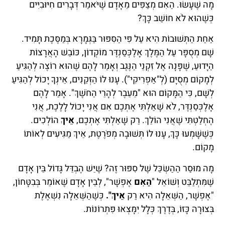
מָה שֶׁעָשׂוּ. הַאִם מְצַפִּים מֵאָדָם שֶׁיֹּאמַר דְּבָרִים חִיּוּבִיִּים
כְּשֶׁהוּא לֹא חוֹשֵׁב כָּךְ?
אַחַת הַתְּשׁוּבוֹת הִיא עַל פִּי הַסִּפּוּר בַּגְּמָרָא בְּמַסֶּכֶת תָּמִיד.
שָׁם מְסֻפָּר עַל הַמֶּלֶךְ אָלֶכְּסַנְדֶּר מוֹקְדוֹן, כּוֹבֵשׁ הָאֲרָצוֹת
הַיָּדוּעַ, שֶׁפָּנָה אֶל זִקְנֵי הַנֶּגֶב וְאָמַר לָהֶם שֶׁהוּא רוֹצֶה לְהַגִּיעַ
לְמָקוֹם מְסֻיָּם (לְ"אַפְרִיקִי"). עָנוּ לוֹ הַזְּקֵנִים, אֵינְךָ יָכוֹל לְהַגִּיעַ
לְשָׁם, כִּי הַמָּקוֹם הוּא "מֵעֵבֶר לְהָרֵי הַחֹשֶׁךְ". אָמַר לָהֶם
אָלֶכְּסַנְדֶּר, לֹא שָׁאַלְתִּי אֶתְכֶם אִם אֲנִי יָכוֹל לָלֶכֶת, אֲנִי
הֶחְלַטְתִּי שֶׁאֲנִי הוֹלֵךְ. רַק שָׁאַלְתִּי אֶתְכֶם,
אֵיךְ
הוֹלְכִים.
כְּשֶׁשָּׁמְעוּ כָּךְ, עָנוּ לוֹ תְּשׁוּבָה מְפֹרֶטֶת, אֵיךְ מַגִּיעִים לְאוֹתוֹ
מָקוֹם.
מָה מוּסַר הַהַשְׂכֵּל שֶׁל סִפּוּר זֶה? שֶׁיֵּשׁ הֶבְדֵּל גָּדוֹל בֵּין אָדָם
שֶׁמִּתְלַבֵּט וְשׁוֹאֵל "
הַאִם
אֶפְשָׁר", לְבֵין אָדָם שֶׁאוֹמֵר בְּבִטָּחוֹן,
"אֶפְשָׁר, הַשְּׁאֵלָה הִיא רַק
אֵיךְ".
כְּשֶׁהַשְּׁאֵלָה נִשְׁאֶלֶת
בְּצוּרָה כָּזוֹ, בְּדֶרֶךְ כְּלָל יִמָּצְאוּ פִּתְרוֹנוֹת.