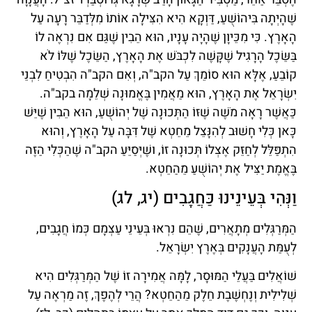
שֶׁהָיְתָה בִּיהוֹשֻׁעַ, דַּוְקָא הִיא הִצִּילָה אוֹתוֹ מִלְּדַבֵּר רָעָה עַל
הָאָרֶץ. כִּי מִכֵּיוָן שֶׁהָיָה עָנָיו, הוּא הֵבִין שֶׁגַּם אִם נִרְאֶה לוֹ
בַּשֵּׂכֶל הָרָגִיל שֶׁקָּשֶׁה לִכְבֹּשׁ אֶת הָאָרֶץ, הַשֵּׂכֶל שֶׁלּוֹ לֹא
קוֹבֵעַ, אֶלָּא הוּא סוֹמֵךְ עַל הקב"ה, וְאִם הקב"ה הִבְטִיחַ לִבְנֵי
יִשְׂרָאֵל אֶת הָאָרֶץ, הוּא מַאֲמִין בֶּאֱמוּנָה שְׁלֵמָה בקב"ה.
כַּאֲשֶׁר רָאָה מֹשֶׁה שֶׁזּוֹ הַתְּכוּנָה שֶׁל יְהוֹשֻׁעַ, הוּא הֵבִין שֶׁיֵּשׁ
כָּאן כְּלִי חָשׁוּב לְהִנָּצֵל מֵחֵטְא שֶׁל דִּבָּה עַל הָאָרֶץ, וְהוּא
הִתְפַּלֵּל לְחַזֵּק אֶצְלוֹ תְּכוּנָה זוֹ, ושֶׁיְּסַיֵּעַ הקב"ה שֶׁהַכְּלִי הַזֶּה
בֶּאֱמֶת יַצִּיל אֶת יְהוֹשֻׁעַ מֵהַחֵטְא.
וַנְּהִי בְּעֵינֵינוּ כַּחֲגָבִים (יג, לג)
הַמְּרַגְּלִים מְתָאֲרִים, שֶׁהֵם נִרְאוּ בְּעֵינֵי עַצְמָם כְּמוֹ חֲגָבִים,
לְעֻמַּת הָעֲנָקִים בְּאֶרֶץ יִשְׂרָאֵל.
שׁוֹאֲלִים בַּעֲלֵי הַמּוּסָר, לָמָּה אֲמִירָה זוֹ שֶׁל הַמְּרַגְּלִים הִיא
שְׁלִילִית וְנֶחְשֶׁבֶת חֵלֶק מֵהַחֵטְא? הֲרֵי לְהֶפֶךְ, זֶה מַרְאֶה עַל