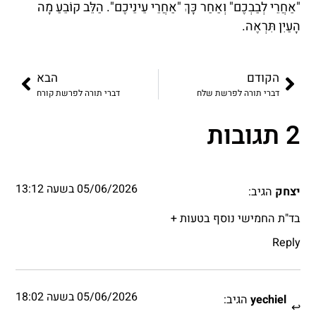
"אַחֲרֵי לְבַבְכֶם" וְאַחַר כָּךְ "אַחֲרֵי עֵינֵיכֶם". הַלֵּב קוֹבֵעַ מָה
הָעַיִן תִּרְאֶה.
הקודם
הבא
דברי תורה לפרשת שלח
דברי תורה לפרשת קורח
2 תגובות
05/06/2026 בשעה 13:12
יצחק
הגיב:
בד"ת החמישי נוסף בטעות +
Reply
05/06/2026 בשעה 18:02
yechiel
הגיב: