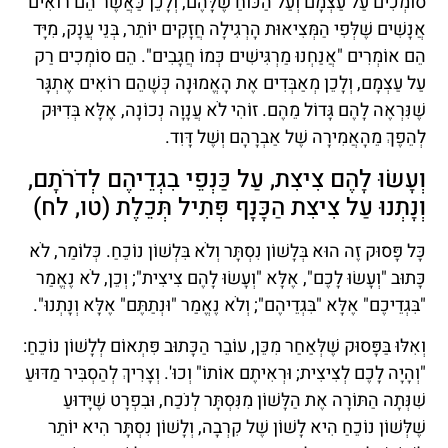
סוֹמְכִים עַל עַצְמָם וְעַל הַכּוֹחַ שֶׁלָּהֶם, וְלָכֵן כַּאֲשֶׁר הֵם רוֹאִים
אֲנָשִׁים שֶׁלְּפִי הַמְּצִיאוּת הָרְגִילָה חֲזָקִים יוֹתֵר, בְּנֵי עֲנָק, מִיָּד
הֵם אוֹמְרִים "אֲנַחְנוּ מַרְגִּישִׁים כְּמוֹ חֲגָבִים". הֵם סוֹמְכִים רַק
עַל עַצְמָם, וְלָכֵן מְאַבְּדִים אֶת הָאֱמוּנָה כְּשֶׁהֵם רוֹאִים אֶתְגָּר
שֶׁנִּרְאֶה לָהֶם גָּדוֹל מֵהֶם. זוֹהִי לֹא עֲנָוָה נְכוֹנָה, אֶלָּא בְּדִיּוּק
לְהֵפֶךְ מֵהָאֲמִירָה שֶׁל אַבְרָהָם וְשֶׁל דָּוִד.
וְעָשׂוּ לָהֶם צִיצִת, עַל כַּנְפֵי בִגְדֵיהֶם לְדֹרֹתָם,
וְנָתְנוּ עַל צִיצִת הַכָּנָף פְּתִיל תְּכֵלֶת (טו, לח)
כָּל פָּסוּק זֶה הוּא בְּלָשׁוֹן נִסְתָּר וְלֹא בִּלְשׁוֹן נוֹכֵחַ. כְּלוֹמַר, לֹא
כָּתוּב "וְעָשׂוּ לָכֶם", אֶלָּא "וְעָשׂוּ לָהֶם צִיצִית"; וְכֵן, לֹא נֶאֱמַר
"בִּגְדֵיכֶם" אֶלָּא "בִּגְדֵיהֶם"; וְלֹא נֶאֱמַר "וּנְתַתֶּם" אֶלָּא וְנָתְנוּ".
וְאִלּוּ בַּפָּסוּק שֶׁלְּאַחַר מִכֵּן, עוֹבֵר הַכָּתוּב פִּתְאוֹם לְלָשׁוֹן נוֹכֵחַ:
"וְהָיָה לָכֶם לְצִיצִית; וּרְאִיתֶם אוֹתוֹ" וְכוּ'. וְצָרִיךְ לְהַסְבִּיר מַדּוּעַ
שִׁנְּתָה הַתּוֹרָה אֶת הַלָּשׁוֹן מִנִּסְתָּר לְנֹכַח, וּבִפְרָט שֶׁיָּדוּעַ
שֶׁלְּשׁוֹן נוֹכֵחַ הִיא לָשׁוֹן שֶׁל קִרְבָה, וְלָשׁוֹן נִסְתָּר הִיא יוֹתֵר