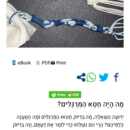
eBook
PDF
Print 🖨
מֶה הָיָה חֵטְא הַמְּרַגְּלִים?
יְדוּעָה הַשְּׁאֵלָה, מָה בְּדִיּוּק חָטְאוּ הַמְּרַגְּלִים וּמָה הַטַּעֲנָה
כְּלַפֵּיהֶם? הֲרֵי הֵם נִשְׁלְחוּ כְּדֵי לוֹמַר אֶת דַּעְתָּם, וְזֶה בְּדִיּוּק