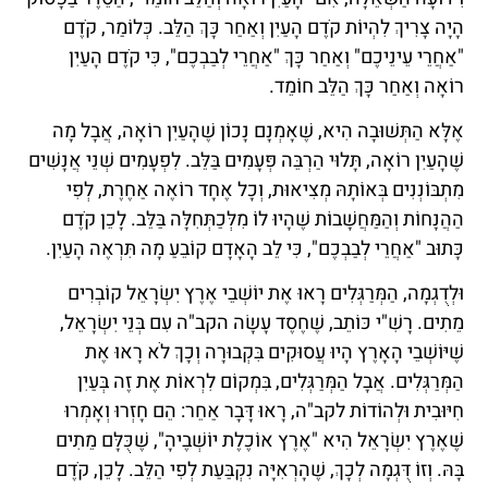
הָיָה צָרִיךְ לִהְיוֹת קֹדֶם הָעַיִן וְאַחַר כָּךְ הַלֵּב. כְּלוֹמַר, קֹדֶם
"אַחֲרֵי עֵינֵיכֶם" וְאַחַר כָּךְ "אַחֲרֵי לְבַבְכֶם", כִּי קֹדֶם הָעַיִן
רוֹאָה וְאַחַר כָּךְ הַלֵּב חוֹמֵד.
אֶלָּא הַתְּשׁוּבָה הִיא, שֶׁאָמְנָם נָכוֹן שֶׁהָעַיִן רוֹאָה, אֲבָל מָה
שֶׁהָעַיִן רוֹאָה, תָּלוּי הַרְבֵּה פְּעָמִים בַּלֵּב. לִפְעָמִים שְׁנֵי אֲנָשִׁים
מִתְבּוֹנְנִים בְּאוֹתָהּ מְצִיאוּת, וְכָל אֶחָד רוֹאֶה אַחֶרֶת, לְפִי
הַהֲנָחוֹת וְהַמַּחֲשָׁבוֹת שֶׁהָיוּ לוֹ מִלְּכַתְּחִלָּה בַּלֵּב. לָכֵן קֹדֶם
כָּתוּב "אַחֲרֵי לְבַבְכֶם", כִּי לֵב הָאָדָם קוֹבֵעַ מָה תִּרְאֶה הָעַיִן.
וּלְדֻגְמָה, הַמְּרַגְּלִים רָאוּ אֶת יוֹשְׁבֵי אֶרֶץ יִשְׂרָאֵל קוֹבְרִים
מֵתִים. רָשִׁ"י כּוֹתֵב, שֶׁחֶסֶד עָשָׂה הקב"ה עִם בְּנֵי יִשְׂרָאֵל,
שֶׁיּוֹשְׁבֵי הָאָרֶץ הָיוּ עֲסוּקִים בִּקְבוּרָה וְכָךְ לֹא רָאוּ אֶת
הַמְּרַגְּלִים. אֲבָל הַמְּרַגְּלִים, בִּמְקוֹם לִרְאוֹת אֶת זֶה בְּעַיִן
חִיּוּבִית וּלְהוֹדוֹת לקב"ה, רָאוּ דָּבָר אַחֵר: הֵם חָזְרוּ וְאָמְרוּ
שֶׁאֶרֶץ יִשְׂרָאֵל הִיא "אֶרֶץ אוֹכֶלֶת יוֹשְׁבֶיהָ", שֶׁכֻּלָּם מֵתִים
בָּהּ. וְזוֹ דֻּגְמָה לְכָךְ, שֶׁהָרְאִיָּה נִקְבַּעַת לְפִי הַלֵּב. לָכֵן, קֹדֶם