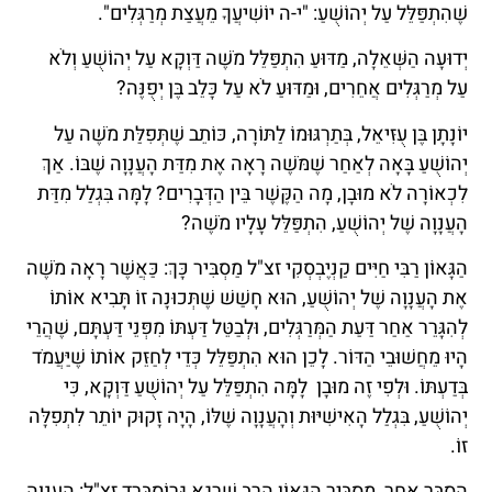
שֶׁהִתְפַּלֵּל עַל יְהוֹשֻׁעַ: "י-ה יוֹשִׁיעֲךָ מֵעֲצַת מְרַגְּלִים".
יְדוּעָה הַשְּׁאֵלָה, מַדּוּעַ הִתְפַּלֵּל מֹשֶׁה דַּוְקָא עַל יְהוֹשֻׁעַ וְלֹא
עַל מְרַגְּלִים אֲחֵרִים, וּמַדּוּעַ לֹא עַל כָּלֵב בֶּן יְפֻנֶּה?
יוֹנָתָן בֶּן עֻזִּיאֵל, בְּתַרְגּוּמוֹ לַתּוֹרָה, כּוֹתֵב שֶׁתְּפִלַּת מֹשֶׁה עַל
יְהוֹשֻׁעַ בָּאָה לְאַחַר שֶׁמֹּשֶׁה רָאָה אֶת מִדַּת הָעֲנָוָה שֶׁבּוֹ. אַךְ
לִכְאוֹרָה לֹא מוּבָן, מָה הַקֶּשֶׁר בֵּין הַדְּבָרִים? לָמָּה בִּגְלַל מִדַּת
הָעֲנָוָה שֶׁל יְהוֹשֻׁעַ, הִתְפַּלֵּל עָלָיו מֹשֶׁה?
הַגָּאוֹן רַבִּי חַיִּים קַנְיֶבְסְקִי זצ"ל מַסְבִּיר כָּךְ: כַּאֲשֶׁר רָאָה מֹשֶׁה
אֶת הָעֲנָוָה שֶׁל יְהוֹשֻׁעַ, הוּא חָשַׁשׁ שֶׁתְּכוּנָה זוֹ תָּבִיא אוֹתוֹ
לְהִגָּרֵר אַחַר דַּעַת הַמְּרַגְּלִים, וּלְבַטֵּל דַּעְתּוֹ מִפְּנֵי דַּעְתָּם, שֶׁהֲרֵי
הָיוּ מֵחֲשׁוּבֵי הַדּוֹר. לָכֵן הוּא הִתְפַּלֵּל כְּדֵי לְחַזֵּק אוֹתוֹ שֶׁיַּעֲמֹד
בְּדַעְתּוֹ. וּלְפִי זֶה מוּבָן לָמָּה הִתְפַּלֵּל עַל יְהוֹשֻׁעַ דַּוְקָא, כִּי
יְהוֹשֻׁעַ, בִּגְלַל הָאִישִׁיּוּת וְהָעֲנָוָה שֶׁלּוֹ, הָיָה זָקוּק יוֹתֵר לִתְפִלָּה
זוֹ.
הֶסְבֵּר אַחֵר, מַסְבִּיר הַגָּאוֹן הָרַב שְׁרָגָא גְּרוֹסְבַּרְד זצ"ל: הָעֲנָוָה