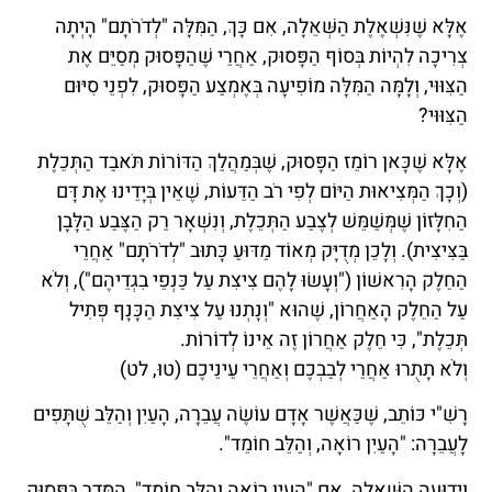
אֶלָּא שֶׁנִּשְׁאֶלֶת הַשְּׁאֵלָה, אִם כָּךְ, הַמִּלָּה "לְדֹרֹתָם" הָיְתָה
צְרִיכָה לִהְיוֹת בְּסוֹף הַפָּסוּק, אַחֲרֵי שֶׁהַפָּסוּק מְסַיֵּם אֶת
הַצִּוּוּי, וְלָמָּה הַמִּלָּה מוֹפִיעָה בְּאֶמְצַע הַפָּסוּק, לִפְנֵי סִיּוּם
הַצִּוּוּי?
אֶלָּא שֶׁכָּאן רוֹמֵז הַפָּסוּק, שֶׁבְּמַהֲלַךְ הַדּוֹרוֹת תֹּאבַד הַתְּכֵלֶת
(וְכָךְ הַמְּצִיאוּת הַיּוֹם לְפִי רֹב הַדֵּעוֹת, שֶׁאֵין בְּיָדֵינוּ אֶת דָּם
הַחִלָּזוֹן שֶׁמְּשַׁמֵּשׁ לְצֶבַע הַתְּכֵלֶת, וְנִשְׁאָר רַק הַצֶּבַע הַלָּבָן
בַּצִּיצִית). וְלָכֵן מְדֻיָּק מְאוֹד מַדּוּעַ כָּתוּב "לְדֹרֹתָם" אַחֲרֵי
הַחֵלֶק הָרִאשׁוֹן ("וְעָשׂוּ לָהֶם צִיצִת עַל כַּנְפֵי בִגְדֵיהֶם"), וְלֹא
עַל הַחֵלֶק הָאַחֲרוֹן, שֶׁהוּא "וְנָתְנוּ עַל צִיצִת הַכָּנָף פְּתִיל
תְּכֵלֶת", כִּי חֵלֶק אַחֲרוֹן זֶה אֵינוֹ לְדוֹרוֹת.
וְלֹא תָתֻרוּ אַחֲרֵי לְבַבְכֶם וְאַחֲרֵי עֵינֵיכֶם (טוּ, לט)
רָשִׁ"י כּוֹתֵב, שֶׁכַּאֲשֶׁר אָדָם עוֹשֶׂה עֲבֵרָה, הָעַיִן וְהַלֵּב שֻׁתָּפִים
לָעֲבֵרָה: "הָעַיִן רוֹאָה, וְהַלֵּב חוֹמֵד".
וִידוּעָה הַשְּׁאֵלָה, אִם "הָעַיִן רוֹאָה וְהַלֵּב חוֹמֵד", הַסֵּדֶר בַּפָּסוּק