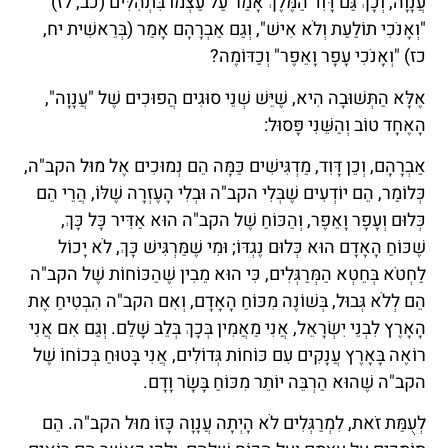
עֲנָוָה, וְכָךְ גַּם דָּוִד הַמֶּלֶךְ אָמַר עַל עַצְמוֹ בִּתְהִלִּים (כב, לז)
"וְאָנֹכִי תוֹלַעַת וְלֹא אִישׁ", וְגַם אַבְרָהָם אָמַר (בְּרֵאשִׁית יח,
כז) "וְאָנֹכִי עָפָר וָאֵפֶר" וְכַדּוֹמֶה?
אֶלָּא הַתְּשׁוּבָה הִיא, שֶׁיֵּשׁ שְׁנֵי סוּגִים הֲפוּכִים שֶׁל "עֲנָוָה",
הָאֶחָד טוֹב וְהַשֵּׁנִי פָּסוּל:
אַבְרָהָם, וְכֵן דָּוִד, מַדְגִּישִׁים כַּמָּה הֵם נְמוּכִים אֶל מוּל הקב"ה,
כְּלוֹמַר, הֵם יוֹדְעִים שֶׁבְּלִי הקב"ה וּבְלִי הָעֶזְרָה שֶׁלּוֹ, הֲרֵי הֵם
כְּלוּם וְעָפָר וָאֵפֶר, וְהַכּוֹחַ שֶׁל הקב"ה הוּא אַדִּיר כָּל כָּךְ,
שֶׁכּוֹחַ הָאָדָם הוּא כְּלוּם נֶגְדּוֹ; וּמִי שֶׁמַּרְגִּישׁ כָּךְ, לֹא יָכוֹל
לַחְטֹא בְּחֵטְא הַמְּרַגְּלִים, כִּי הוּא מֵבִין שֶׁהַכּוֹחוֹת שֶׁל הקב"ה
הֵם לְלֹא גְּבוּל, בְּשׁוֹנֶה מִכּוֹחַ הָאָדָם, וְאִם הקב"ה הִבְטִיחַ אֶת
הָאָרֶץ לִבְנֵי יִשְׂרָאֵל, אֲנִי מַאֲמִין בְּכָךְ בְּלֵב שָׁלֵם. וְגַם אִם אֲנִי
רוֹאֶה בָּאָרֶץ עֲנָקִים עִם כּוֹחוֹת גְּדוֹלִים, אֲנִי בָּטוּחַ בְּכוֹחוֹ שֶׁל
הקב"ה שֶׁהוּא הַרְבֵּה יוֹתֵר מִכּוֹחַ בָּשָׂר וָדָם.
לְעֻמַּת זֹאת, לִמְרַגְּלִים לֹא הָיְתָה עֲנָוָה כָּזוֹ מוּל הקב"ה. הֵם