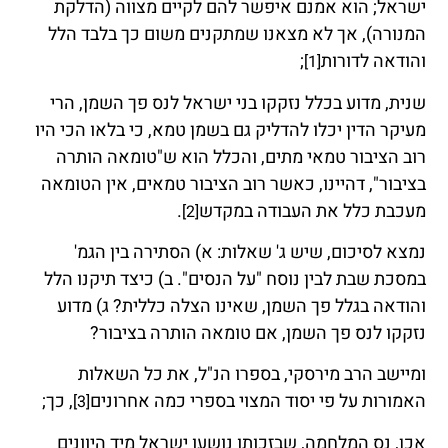
ישראל; הוא אמנם איפשר להם לקיים מצווה (הדלקת
המנורה), אך לא מצאנו שמתקנים משום כך בלבד הלל
והודאה לדורות
;
[1]
שנית, מדוע בכלל נזקקו בני ישראל לנס פך השמן, הרי
מעיקר הדין יכלו להדליק גם בשמן טמא, כי בלאו הכי היו
רוב הציבור טמאי מתים, והכלל הוא ש"טומאה הותרה
בציבור", דהיינו, כאשר רוב הציבור טמאים, אין הטומאה
מעכבת כלל את העבודה במקדש
.
[2]
נמצא לסיכום, שיש ג' שאלות: א) הסתירה בין הגמ'
במסכת שבת לבין נוסח "על הנסים". ב) כיצד תיקנו הלל
והודאה בגלל פך השמן, שאינו הצלה כללית? ג) מדוע
נזקקו לנס פך השמן, אם טומאה הותרה בציבור?
ומיישב הרב מירסקי, בספרו הנ"ל, את כל השאלות
האמורות על פי יסוד המצוי בספרי כמה אחרונים
, כך;
[3]
אכן, נס המלחמה, שבזכותו נושעו ישראל מיד היוונים