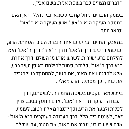
הדברים מצויים כבר בשפת אמת, בשם אביו):
בעומק הדברים, מחלוקת בית שמאי ובית הלל היא, האם
בחנוכה העיקר הוא ה"אש" או שהעיקר הוא ה"אור".
ונבאר יותר.
במאבקי החיים, ובחיפוש אחר הגברת הטוב והפחתת הרע,
יש שתי דרכים: דרך ה"אש" ודרך ה"אור": דרך ה"אש" היא
להילחם ברע ישירות, לשרש אותו מן העולם. דרך אחרת,
היא דרך ה"אור", כלומר, פחות להילחם באופן ישיר ברע,
אלא להדגיש את האור, את הטוב, להתמקד בו ולהגביר
את כוחו, וכך מסתלק הרע מאליו.
בית שמאי נוקטים בשיטה מחמירה. לשיטתם, דרך
העבודה העיקרית היא ה"אש". אדם החפץ בטוב, צריך
לכלות ולבער את הרע, וכך יתגבר מאליו הטוב. לעומת
זאת, לשיטת בית הלל, דרך העבודה העיקרית היא ה"אור"-
אדם שיש בו רע, יגביר את האור, את הטוב, עד שיכלה