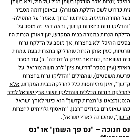
בהיכל
(ונרות אלה הודלקו בשמן רגיל של חול, ולא בשמן
זית כדרוש לשם הדלקת המנורה). ובאופן דומה מסביר
בעל התורה תמימה, בפירושו "ברוך שאמר" על התפילה-
"והדליקו נרות בחצרות קדשך, נראה דאין זה מוסב על
הדלקת הנרות במנורה בבית המקדש, יען דאותן הנרות היו
בפנים ההיכל ולא בחצרות, אך מוסב על הדלקת נרות
פרטיות, כעין אותן הנרות שהדליקו בחצרות בעת שמחת
בית השואבה, כמבואר בפרק ה' דסוכה". ב) עוד הסבר
ראיתי (עיין בספר "דרישת ציון" לרב משה צוריאל, על
פרשת משפטים), שהמילים "והדליקו נרות בחצרות
קדשך", אינן מתייחסות כלל להדלקה בבית המקדש,
אלא
להדלקת הנרות הכללית שהדליקו יושבי ארץ ישראל לזכר
הנס
; ומצאנו ש"חצרות קדשך" הוא כינוי לארץ ישראל,
כמו שאומרים במודים דרבנן, "
ותאסוף גלויותינו לחצרות
קדשך
", שהכוונה לארץ ישראל].
נס חנוכה – "נס פך השמן" או "נס