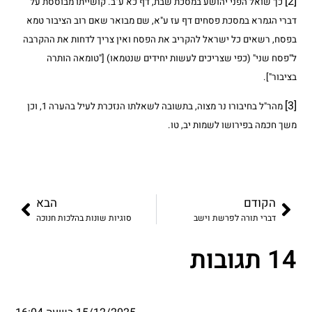
[2]
כך שואל הפני יהושע במסכת שבת, דף כא ע"ב. קושייתו מבוססת על
דברי הגמרא במסכת פסחים דף עז ע"א, שם מבואר שאם רוב הציבור טמא
בפסח, רשאים כל ישראל להקריב את הפסח ואין צריך לדחות את ההקרבה
ל"פסח שני" (כפי שצריכים לעשות יחידים שנטמאו) ["טומאה הותרה
בציבור"].
[3]
מהר"ל בחיבורו נר מצוה, בתשובה לשאלתו הנזכרת לעיל בהערה 1, וכן
משך חכמה בפירושו לשמות יב, טו.
הקודם
הבא
דברי תורה לפרשת וישב
סוגיות שונות בהלכות חנוכה
14 תגובות