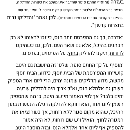
בעזרה
(ומוסיף החתם סופר שהדבר אינו מעכב את כשרות ההדלקה,
ומדייק כך מהרמב"ם הלכות ביאת מקדש פרק ט הלכה ז'. ועיין עוד שם
. לכן נאמר "והדליקו נרות
שמיישב מקורות אחרים הנראים כסותרים)
בחצרות קדשך".
ואדרבה, כך גם התפרסם יותר הנס, כי זכו לראותו לא רק
הכהנים בהיכל, אלא גם שאר העם. ולכן, גם כשתיקנו
לדורות,
תיקנו להדליק
בחוץ,
על הפתחים, בפרסום.
ומוסיף על כך החתם סופר, שלפי זה
מיושבת גם היטב
קושייתו המפורסמת של הבית יוסף
; כידוע, הבית יוסף
מקשה, מדוע מדליקים שמונה ימים, הרי ליום אחד הספיק
השמן גם אלמלא הנס, וא"כ צריך היה להדליק שבעה
ימים בלבד? אך לפי האמור מיושב היטב, כי מה שהספיק
השמן ליום אחד, הוא דווקא להדלקה רגילה הנעשית בתוך
ההיכל, שהוא מקום סגור ללא רוחות, אך כשהוציאו את
המנורה לחוץ, הואיל ויש שם רוחות, לא היה אמור
להספיק אף ליום אחד אלמלא הנס; ובזה מוסבר היטב