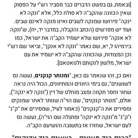
[ובאמת, גם בפשט הדברים כבר מסביר רש"י על הפסוק
שאין הכוונה שהקב"ה לא סולח כלל, אלא "ונקה לא
ינקה" פירושו שמנקה לשבים ואינו מנקה לאינם שבים.
ועוד יש מפרשים (הכתב והקבלה, במדבר יד, יח), ש"ונקה
לא אנקה" פירושו שלא ישמיד הקב"ה את ישראל, כמו
בירמיהו ל, יא, שם נאמר "ונקה לא אנקך", וביאר שם רש"י
וכן המצודות, שהכוונה שהקב"ה לא ישמיד את עם
ישראל, מלשון לנקותם ולטאטאם].
ואם כן, זהו שנאמר גם כאן, "
ומנותר קנקנים
, נעשה נס
לשושנים"; גם בימי היוונים והמתיוונים, הכול היה נראה
שחור וחסר תקווה ומצב מוחלט של דין ("ונקה לא ינקה"),
אולם, "מנותר קנקנים", שם הוי"ה שנותר לאחר שמנקים
ומסירים את ה"קנקנים" (כאמור לעיל, שמסירים את "ק"נ"
ו"ק"נ" מ"ונקה לא ינקה" ומתגלה שם הוי"ה), נעשה נס
לעם ישראל, שחזרו אז בתשובה והושיעם הקב"ה.