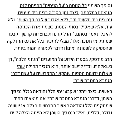
נס פך השמן!
כל הנוסח ב"על הניסים" מתייחס לנס
הניצחון במלחמה, כיצד נתן הקב"ה רבים ביד מעטים,
גיבורים ביד חלשים וכו', ללא אזכור של נס פך השמן
. ולא
עוד, אלא שאפילו בסוף הנוסח, כשמתוארת הכניסה
להיכל, נאמר בסתם, "והדליקו נרות בחצרות קדשך וקבעו
שמונת ימי חנוכה אלו", מבלי להזכיר כלל את נס ההדלקה
שהספיקה לשמונה ימים! והדבר לכאורה תמוה ביותר.
הרב מירסקי, בספרו הידוע על המועדים "הגיוני הלכה", דן
בשאלה זו, וכדי ליישב אותה, הוא מזכיר תחילה
שתי
שאלות ידועות נוספות שהקשו המפרשים על עצם דברי
הגמרא במסכת שבת
;
ראשית, כיצד ייתכן שקבעו ימי הלל והודאה בגלל נס פך
השמן, כדברי הגמרא במסכת שבת? אנו מוצאים תמיד
שמתקנים הלל והודאה כאשר מתרחשת הצלה או ישועה
גדולה, כללית, ואילו בנס פך השמן לא הייתה הצלה לעם