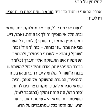
לחלוטין על הרע.
אח"כ הראוני שיסוד הדברים
מובא בשפת אמת בשם אביו
,
וזו לשונו:
"בשם אבי מורי ז"ל, שביאר מחלוקת בית שמאי
ובית הלל אי מוסיף והולך או פוחת. ואמר, דיש
באש עניין המאיר, והשורף (כלומר, כל אש
מביאה עמה שני כוחות – כוח "מאיר" וכוח
"שורף"); והוא – לשרוף הפסולת, ולהבעיר
הפנימיות אש התשוקה אליו יתברך (כלומר
ברובד הפנימי יותר, אדם תמיד יכול להשתמש
בכוח ה"שורף", מלחמה ישירה ברע, או בכוח
ה"מאיר", הבערת התשוקה אל הטוב). ובית
שמאי סבירא להו, כי מקודם צריכים להיות
'סור מרע', וזה פוחת והולך (כמוסבר לעיל,
ששיטת בית שמאי היא שיטת האש, ביעור
הרע, ועם הזמן ככל שמתגברים על הרע,