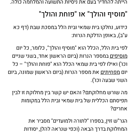
הייתה להחדיר בעם את ניסיות התשועה והמלחמה כולה.
"מוסיף והולך" או "פוחת והולך"
כידוע, נחלקו בית שמאי ובית הלל במסכת שבת (דף כא
ע"ב), באופן הדלקת הנרות:
לפי בית הלל, הכלל הוא "מוסיף והולך", כלומר, כל יום
מוסיפים
במספר הנרות (ביום הראשון אחד, בשני שניים
וכו') ואילו לפי בית שמאי הכלל הוא "פוחת והולך" – כל
יום
מפחיתים
את מספר הנרות (ביום הראשון שמונה, ביום
השני שבעה וכו').
מה שורש מחלוקתם? והאם יש קשר בין מחלוקת זו לבין
תפיסתם הכללית של בית שמאי ובית הלל במקומות
אחרים?
הגר"ש זוין, בספרו "לתורה ולמועדים" מסביר את
המחלוקת בדרך הבאה (וכפי שנראה להלן, יסודות