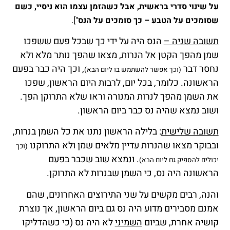
על שינוי סדרי בראשית, אבל כשהזמן עצמו הוא ניסיי, כשם
שסומכים על הטבע – כך סומכים על הנס
"].
תשובה שניה –
הנס היה על ידי כך שבכל פעם ששפכו
שמן מהפך הקטן אל הנרות, מצאו שהפך נותר מלא ולא
נחסר דבר
, וכך היה כבר בפעם
(וכך אפשר להשתמש בו ליום הבא)
הראשונה. כלומר, בכל יום, לרבות היום הראשון, שפכו
את השמן מהפך לנרות המנורה וראו שלא התרוקן הפך.
ושוב נמצא שהיה נס כבר ביום הראשון.
תשובה שלישית
: בלילה הראשון נתנו את כל השמן בנרות,
ובבוקר מצאו שהנרות עדיין מלאים שמן ולא התרוקנו
(וכך
. ונמצא שוב שכבר בפעם
יכולים להספיק גם ליום הבא)
הראשונה היה נס, כי השמן שבנרות לא התרוקן.
והנה, רבים מקשים על שני התירוצים האחרונים, שהם
אמנם מסבירים מדוע היה נס גם ביום הראשון, אך נוצרת
קושיה אחרת, שביום
השמיני
לא היה נס (כי כשהדליקו