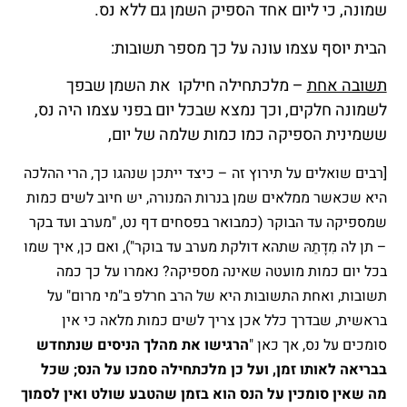
שמונה, כי ליום אחד הספיק השמן גם ללא נס.
הבית יוסף עצמו עונה על כך מספר תשובות:
תשובה אחת
– מלכתחילה חילקו את השמן שבפך
לשמונה חלקים, וכך נמצא שבכל יום בפני עצמו היה נס,
ששמינית הספיקה כמו כמות שלמה של יום,
[רבים שואלים על תירוץ זה – כיצד ייתכן שנהגו כך, הרי ההלכה
היא שכאשר ממלאים שמן בנרות המנורה, יש חיוב לשים כמות
שמספיקה עד הבוקר (כמבואר בפסחים דף נט, "מערב ועד בקר
– תן לה מִדָתַהּ שתהא דולקת מערב עד בוקר"), ואם כן, איך שמו
בכל יום כמות מועטה שאינה מספיקה? נאמרו על כך כמה
תשובות, ואחת התשובות היא של הרב חרלפ ב"מי מרום" על
בראשית, שבדרך כלל אכן צריך לשים כמות מלאה כי אין
סומכים על נס, אך כאן "
הרגישו את מהלך הניסים שנתחדש
בבריאה לאותו זמן, ועל כן מלכתחילה סמכו על הנס; שכל
מה שאין סומכין על הנס הוא בזמן שהטבע שולט ואין לסמוך