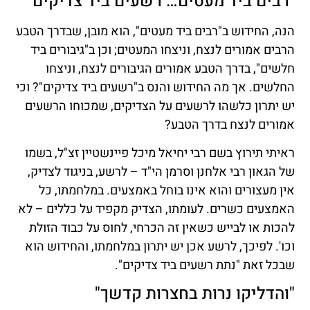
"רבים ביד מעטים… רשעים ביד צדיקים"
הנה, החידוש ב"רבים ביד מעטים", הוא מובן, שבדרך הטבע
הרבים אמורים לנצח, וניצחו המעטים; וכן ב"גיבורים ביד
חלשים", בדרך הטבע אמורים הגיבורים לנצח, וניצחו
החלשים. אך מה החידוש והנס ב"רשעים ביד צדיקים"? וכי
יש יתרון כלשהו לרשעים על הצדיקים, שמכוחו הרשעים
אמורים לנצח בדרך הטבע?
ראיתי תירוץ בשם רבי יחיאל מיכל פיינשטיין זצ"ל, בשמו
של הגאון רבי אלחנן וסרמן הי"ד – לרשע, בניגוד לצדיק,
אין מעצורים והוא אינו בוחל באמצעים. במלחמתו, כל
האמצעים כשרים. לעומתו, הצדיק מקפיד על כללים – לא
להכות או לבייש כשאין זה הכרחי, לחוס על כבוד הזולת
וכו'. לפיכך, לרשע אכן יש יתרון במלחמתו, והחידוש הוא
שבכל זאת "נתת רשעים ביד צדיקים".
"והדליקו נרות בחצרות קדשך"