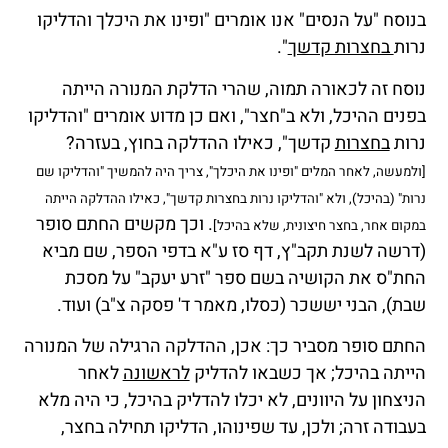
בנוסח "על הנסים" אנו אומרים "ופינו את היכלך והדליקו
נרות
בחצרות קדשך
".
נוסח זה לכאורה תמוה, שהרי הדלקת המנורה הייתה
בפנים ההיכל, ולא ב"חצר", ואם כן מדוע אומרים "והדליקו
נרות
בחצרות
קדשך", כאילו ההדלקה בחוץ, בעזרה?
[ולמעשה, לאחר המלים "ופינו את היכלך", צריך היה להמשיך "והדליקו שם
נרות" (בהיכל), ולא "והדליקו נרות בחצרות קדשך", כאילו ההדלקה הייתה
. וכך מקשים החתם סופר
במקום אחר, בחצר חיצונית, שלא בהיכל]
(דרשה לשנת תקב"ץ, דף סז ע"א בדפי הספר, שם מביא
החת"ס את הקושיה בשם ספר "זרע יעקב" על מסכת
שבת), הבני יששכר (כסלו, מאמר ד' פסקה צ"ב) ועוד.
החתם סופר מסביר כך: אכן, ההדלקה הרגילה של המנורה
הייתה בהיכל; אך כשבאו להדליק
לראשונה
לאחר
הניצחון על היוונים, לא יכלו להדליק בהיכל, כי היה מלא
בעבודה זרה; ולכן, עד שפינוהו, הדליקו תחילה בחצר,