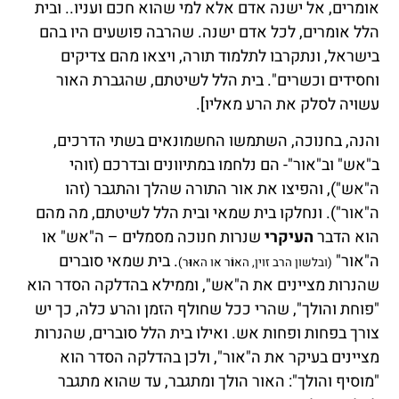
אומרים, אל ישנה אדם אלא למי שהוא חכם ועניו.. ובית
הלל אומרים, לכל אדם ישנה. שהרבה פושעים היו בהם
בישראל, ונתקרבו לתלמוד תורה, ויצאו מהם צדיקים
וחסידים וכשרים". בית הלל לשיטתם, שהגברת האור
עשויה לסלק את הרע מאליו].
והנה, בחנוכה, השתמשו החשמונאים בשתי הדרכים,
ב"אש" וב"אור"- הם נלחמו במתיוונים ובדרכם (זוהי
ה"אש"), והפיצו את אור התורה שהלך והתגבר (זהו
ה"אור"). ונחלקו בית שמאי ובית הלל לשיטתם, מה מהם
הוא הדבר
העיקרי
שנרות חנוכה מסמלים – ה"אש" או
ה"אור"
. בית שמאי סוברים
(ובלשון הרב זוין, הא
וֹ
ר או הא
וּ
ר)
שהנרות מציינים את ה"אש", וממילא בהדלקה הסדר הוא
"פוחת והולך", שהרי ככל שחולף הזמן והרע כלה, כך יש
צורך בפחות ופחות אש. ואילו בית הלל סוברים, שהנרות
מציינים בעיקר את ה"אור", ולכן בהדלקה הסדר הוא
"מוסיף והולך": האור הולך ומתגבר, עד שהוא מתגבר