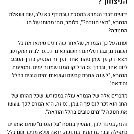
הניצחון"?
ידועים דברי הגמרא במסכת שבת דף כא ע"ב, שם שואלת
הגמרא, "מאי חנוכה?", כלומר, מהי מהותו של חג
החנוכה?
ועונה על כך הגמרא, שלאחר שהיוונים טימאו את כל
השמנים, וגברו עליהם החשמונאים ונכנסו לבית המקדש,
מצאו רק פך שמן טהור אחד. ופך זה הספיק בדרך הטבע
ליום אחד, ובדרך נס הדליקו ממנו שמונה ימים. ומסיימת
הגמרא, "לשנה אחרת קבעום ועשאום ימים טובים בהלל
והודאה".
מדברים אלה של הגמרא עולה במפורש, שכל מהותו של
החג הוא זכר לנס פך השמן
. נס זה, הוא הגורם לכך שעשו
את חנוכה ל"ימים טובים בהלל והודאה".
והנה, בניגוד לכך, המעיין בנוסח "על הנסים" שאנו אומרים
בתפילה ובברכת המזון בחנוכה, רואה שלא מוזכר שם כלל