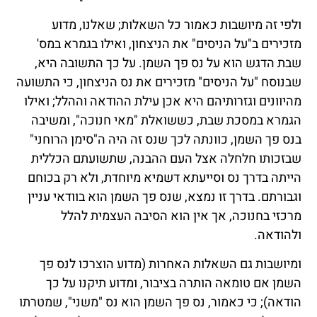
ולפי זה מיושבות כאמור כל השאלות; שאלנו, מדוע
מזכירים ב"על הניסים" את הניצחון, ואילו בגמרא במס'
שבת הדגש הוא על נס פך השמן. על כך התשובה היא,
שבנוסח "על הניסים" מזכירים את נס הניצחון, כי התשועה
מהיוונים וגזרותיהם היא אכן עילת ההודאה וההלל; ואילו
הגמרא במסכת שבת, כששואלת "מאי חנוכה", ומשיבה
בנס פך השמן, כוונתה לכך שנס זה היה ה"סימן הרוחני"
שבזכותו חלחלה אצל העם ההבנה, שתשועתם הכללית
הייתה בדרך נס וסייעתא דשמיא מיוחדת, ולא רק בכוחם
וגבורתם. בדרך זו נמצא, שנס פך השמן הוא בוודאי עניין
מרכזי בחנוכה, אך אין הוא הסיבה העצמית להלל
ולהודאה.
ומיושבות גם השאלות האחרות (מדוע הוצרכו לנס פך
השמן אם טומאה הותרה בציבור, ומדוע תיקנו על כך
הודאה); כי כאמור, נס פך השמן הוא נס "משני", שמטרתו