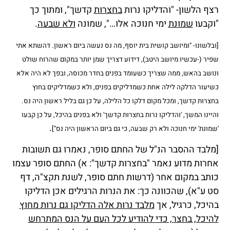
רצף הלשון- "והדליקו נרות
בחצרות
קדשך", ומתוך כך
"וקבעו
שמונת
ימי חנוכה אלו…", שמונה
ולא שבעה
.
[ובלשונו- "ומיושב קושית בית יוסף, מה נס נעשה ביום ראשון. דהשתא אתי
שפיר (-עכשיו מיושב היטב), דידוע דצריך שמן יותר במקום שהרוח שולט
ונושב בהאש, ממה שצריך כשעומד בפנים בחדר מכוסה, ובפך לא היה אלא
כשיעור הדלקה לילה אחת כשמדליקים בפנים, ולא כשמדליקים בחוץ
בחצרות קדשך, ומכל מקום דלקו כל הלילה, על כן גם בליל ראשון היה נס.
והיינו המשך, 'והדליקו נרות בחצרות קדשך' ולא בפנים בהיכל, על כן קבעו
.
'שמונת' ימי חנוכה ולא רק שבעה, כי גם ביום הראשון היה נס"]
[מלבד ההסבר הנ"ל של החתם סופר, נאמרו גם תשובות
אחרות מדוע נאמר "בחצרות קדשך": א) החתם סופר עצמו
כותב במקום אחר (דרשות חתם סופר, לשנת תקצ"ה, דף
סט ע"א), שהכוונה כך: את הנרות הרגילים אכן הדליקו
בהיכל, כרגיל, אך
מלבד נרות אלה הדליקו גם נרות מחוץ
להיכל, בחצר, כדי להודיע לכל העם על הנס המתרחש