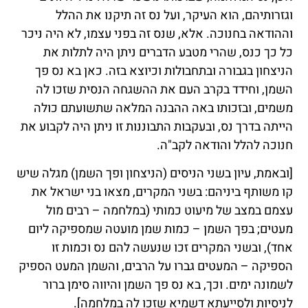
וגזרותיהם, הוא העיקר, ועל נס זה תיקנו את ההלל
וההודאה בחנוכה. אלא, שנס זה בפני עצמו, לא היה ניכר
כל כך כנס, שהרי מטבע הדברים ניתן היה לתלות את
הניצחון בגבורה ובתחבולות וכיוצא בזה. כאן בא נס פך
השמן, וחידד בקרב העם את ההשגחה הנסית שזכו לה
משמים, ובזכותו באה ההבנה המלאה שתשועתם כולה
הייתה בדרך נס, ובעקבות התבוננות זו ניתן היה לקבוע את
חנוכה להלל והודאה לקב"ה.
[ובאמת, עיון בשני הניסים (הניצחון ופך השמן) מגלה שיש
קו משותף ביניהם: בשני המקרים, מצאו בני ישראל את
עצמם במצב של מיעוט כמותי (במלחמה – רבים מול
מעטים; בפך השמן – כמות שמן מועטה שמספיקה ליום
אחד), ובשני המקרים זכו שנעשה להם נס וכמות זו
הספיקה – המעטים גברו על הרבים, והשמן המעט הספיק
לשמונה ימים. וכך, בא נס פך השמן והיווה סימן ברור
לניסיות ולסייעתא דשמיא שזכו לה במלחמה].