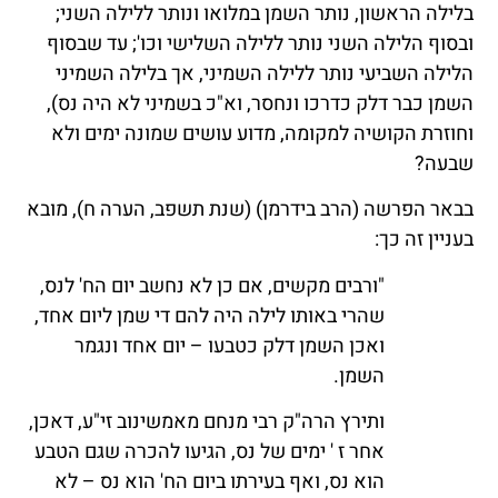
בלילה הראשון, נותר השמן במלואו ונותר ללילה השני;
ובסוף הלילה השני נותר ללילה השלישי וכו'; עד שבסוף
הלילה השביעי נותר ללילה השמיני, אך בלילה השמיני
השמן כבר דלק כדרכו ונחסר, וא"כ בשמיני לא היה נס),
וחוזרת הקושיה למקומה, מדוע עושים שמונה ימים ולא
שבעה?
בבאר הפרשה (הרב בידרמן) (שנת תשפב, הערה ח), מובא
בעניין זה כך:
"ורבים מקשים, אם כן לא נחשב יום הח' לנס,
שהרי באותו לילה היה להם די שמן ליום אחד,
ואכן השמן דלק כטבעו – יום אחד ונגמר
השמן.
ותירץ הרה"ק רבי מנחם מאמשינוב זי"ע, דאכן,
אחר ז ' ימים של נס, הגיעו להכרה שגם הטבע
הוא נס, ואף בעירתו ביום הח' הוא נס – לא