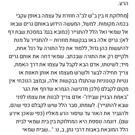
הרע.
[מחלוקת זו בין ב"ש לב"ה חוזרת על עצמה באופן עקבי
בכמה מקומות. למשל, המעשה הידוע באותם גרים שבאו
אל שמאי ואל הלל להתגייר (כמובא בגמ' במסכת שבת דף
לא): גרים אלה באו בבקשות מוזרות – להתגייר על מנת
להיעשות כהן גדול, ללמוד את כל התורה על רגל אחת,
ולקיים רק את התורה שבכתב. שמאי דחה את אותם גרים
מיד; לשיטתו, אדם הבא לקבל על עצמו את דרך האמת,
צריך תחילה לבער ולשרש מעצמו את אותן תאוות או
נטיות קטנוניות שהתגלו בבקשות אלה, ובמצב הנוכחי אין
מקום לקבלם (ולכן מדגישה הגמרא שדחף את הגר
"באמת הבניין שבידו"- אדם צריך לבנות את עצמו לפני
שבא להתגייר). לעומתו, סבר הלל שיש לקבלם כפי שהם,
ולהגביר את האור עד שיסור הרע מאליו (כפי שאכן אירע
שם). דוגמה נוספת היא המחלוקת בין בית שמאי לבית
הלל המובאת באבות דרבי נתן, ב, ט: "…שבית שמאי